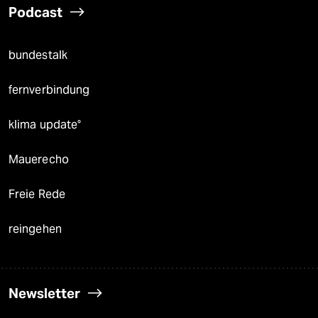
Podcast
bundestalk
fernverbindung
klima update°
Mauerecho
Freie Rede
reingehen
Newsletter