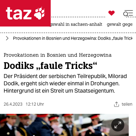

taz zahl ich
hitze
surfen
landtagswahl in sachsen-anhalt
gewalt gegen

taz zahl ich
pa
Provokationen in Bosnien und Herzegowina: Dodiks „faule Tricks
taz zahl ich
themen
Provokationen in Bosnien und Herzegowina
Dodiks „faule Tricks“
politik
Der Präsident der serbischen Teilrepublik, Milorad
öko
Dodik, ergeht sich wieder einmal in Drohungen.
Hintergrund ist ein Streit um Staatseigentum.
gesellschaft
26.4.2023
12:12 Uhr
teilen
kultur
sport