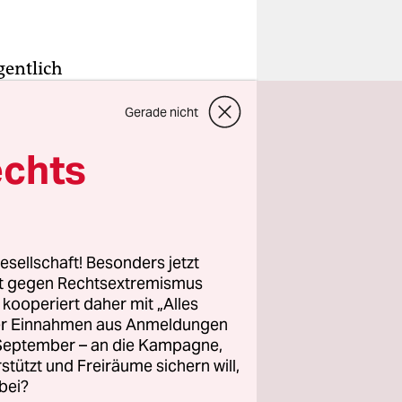
gentlich
 man weiß,
Gerade nicht
ngt es etwa
flugunfall
echts
leger
kunft ist?
ommen sein.
esellschaft! Besonders jetzt
Abspann
rt gegen Rechtsextremismus
e
z kooperiert daher mit „Alles
ller Einnahmen aus Anmeldungen
ndigte
. September – an die Kampagne,
rstützt und Freiräume sichern will,
bei?