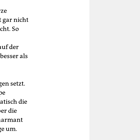
rze
t gar nicht
cht. So
auf der
 besser als
en setzt.
pe
atisch die
er die
charmant
ege um.