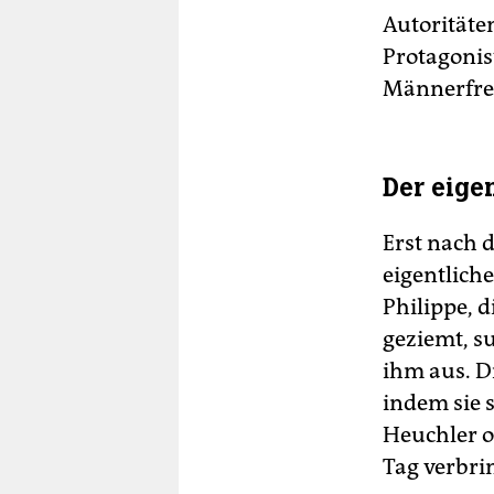
Autoritäte
Protagonist
Männerfre
Der eigen
Erst nach 
eigentlich
Philippe, d
geziemt, su
ihm aus. Di
indem sie 
Heuchler o
Tag verbri