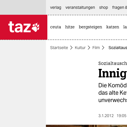
hautnavigation anspringen
hauptinhalt anspringen
footer anspringen
verlag
veranstaltungen
shop
fragen &
ceuta
hitze
bergsteigen
katzen
l

taz zahl ich
taz zahl ich
Startseite
Kultur
Film
Sozialtau
themen
politik
Sozialtausc
Inni
öko
Die Komödie
gesellschaft
das alte K
unverwech
kultur
sport
3.1.2012
19:05