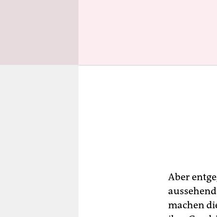
Aber entge
aussehende
machen die