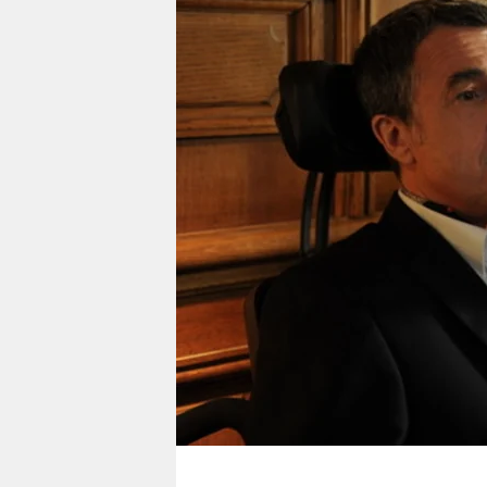
berlin
nord
wahrheit
verlag
verlag
veranstaltungen
shop
fragen & hilfe
unterstützen
abo
genossenschaft