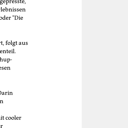
gepresste,
rlebnissen
oder "Die
, folgt aus
enteil.
chup-
esen
Darin
in
it cooler
er