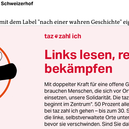
 Schweizerhof
 mit dem Label "nach einer wahren Geschichte" ei
Macht es einen Film wirklich sehenswerter, wenn
taz
zahl ich

 "realen Ereignissen" beruht? Anders gefragt: Kli
cheinlich, dass ein reicher, nach einem Drachen
Links lesen, r
 abwärts gelähmter Franzose sich mit seinem Pf
bekämpfen
, der anderer Hautfarbe und anderer sozialer Her
9. Jahrhundert soll so etwas ja schon mal vorgek
Mit doppelter Kraft für eine offene G
vier Nakaches "Ziemlich beste Freunde" bis zum 
brauchen Menschen, die sich vor O
bt, kann, wie zur Beglaubigung, einen Blick auf di
einsetzen, unsere Solidarität. Die ta
beginnt im Zentrum“. 50 Prozent a
" werfen, auf denen die als ungewöhnlich angekü
bei taz zahl ich gehen – bis zum 30
 beruht.
die linke, selbstverwaltete Orte unte
bevor sie verschwinden. Sind Sie da