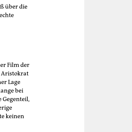
ß über die
 echte
er Film der
 Aristokrat
ner Lage
lange bei
e Gegenteil,
erige
te keinen