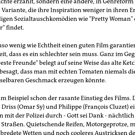
ichte erzählt, sondern eine andere, in Genreform 
 Variante, die ihre Inspiration weniger in ihren E
älligen Sozialtauschkomödien wie "Pretty Woman" 
r" findet.
so wenig wie Echtheit einen guten Film garantiert
it, dass es ein schlechter sein muss. Ganz im Geg
este Freunde" belegt auf seine Weise das alte Ket
 besagt, dass man mit echten Tomaten niemals di
selbaren Geschmack erzeugen könnte.
m Beispiel schon der rasante Einstieg des Films. 
h Driss (Omar Sy) und Philippe (François Cluzet) e
mit der Polizei durch - Gott sei Dank - nächtlich
e Straßen. Quietschende Reifen, Motorgeprotze, m
bredete Wetten und noch cooleres Austricksen d