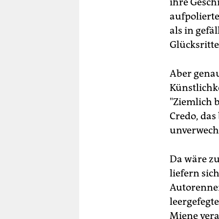
ihre Gesch
aufpolierte
als in gef
Glücksritte
Aber genau
Künstlichke
"Ziemlich b
Credo, das
unverwech
Da wäre zu
liefern sic
Autorennen 
leergefegt
Miene vera