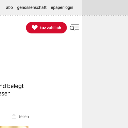
abo
genossenschaft
epaper login

taz zahl ich
taz zahl ich
und belegt
esen
teilen