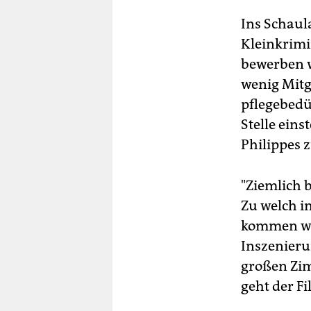
Ins Schaul
Kleinkrimin
bewerben w
wenig Mitg
pflegebedü
Stelle eins
Philippes 
"Ziemlich b
Zu welch i
kommen wir
Inszenierun
großen Zim
geht der Fi