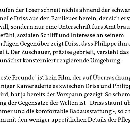
aufen der Loser schneit nichts ahnend der schwa
elle Driss aus den Banlieues herein, der sich ers
ill, sondern nur eine Unterschrift fürs Amt brau
efühl, sozialen Schliff und Interesse an seinem
rftigen Gegenüber zeigt Driss, dass Philippe ihn 
tellt. Der Zuschauer, präzise gebrieft, versteht das
zunächst konsterniert reagierende Umgebung.
este Freunde" ist kein Film, der auf Überraschung
nniger Kameraderie es zwischen Driss und Philip
d, hat ja bereits der Vorspann gezeigt. So schem
g der Gegensätze der Welten ist - Driss staunt üb
mer und die komfortable Badausstattung -, so 
lm mit den weniger appetitlichen Details der Pfl