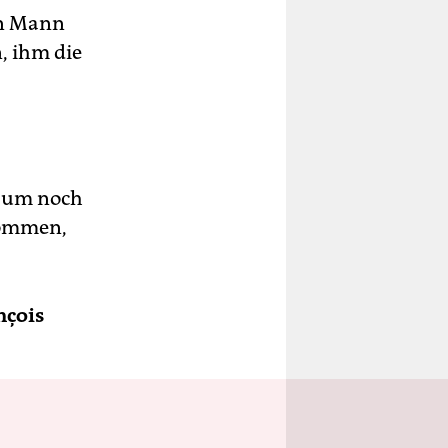
en Mann
, ihm die
, um noch
kommen,
nçois