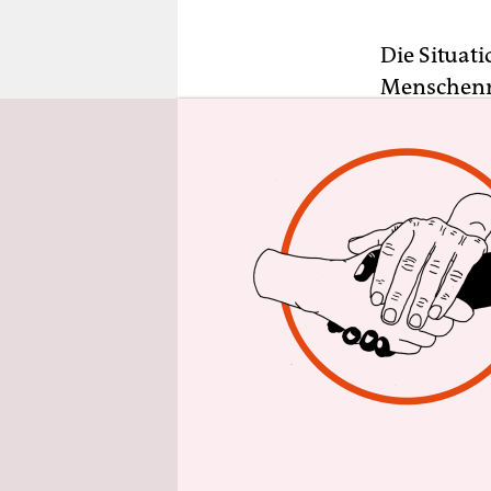
epaper login
Die Situat
Menschenre
unweit des
Dienstag m
das Parlam
„Laut dem 
mindestens 
gute Konta
deutlich me
paralysiert