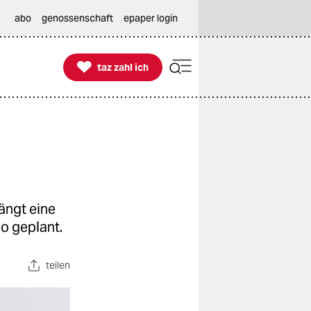
abo
genossenschaft
epaper login

taz zahl ich
taz zahl ich
ängt eine
o geplant.
teilen