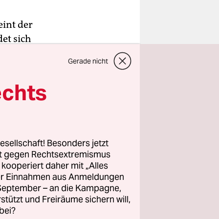
eint der
et sich
 sich am
Gerade nicht
elang es,
dringen.
echts
weile
ist, der
önnten auch
esellschaft! Besonders jetzt
tt
rt gegen Rechtsextremismus
z kooperiert daher mit „Alles
ller Einnahmen aus Anmeldungen
. September – an die Kampagne,
rstützt und Freiräume sichern will,
bei?