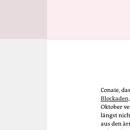
Conaie, da
Blockaden,
Oktober ve
längst nic
aus den är