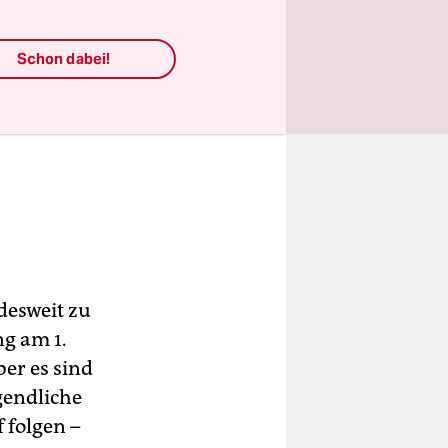
Schon dabei!
desweit zu
ng am 1.
er es sind
gendliche
 folgen –