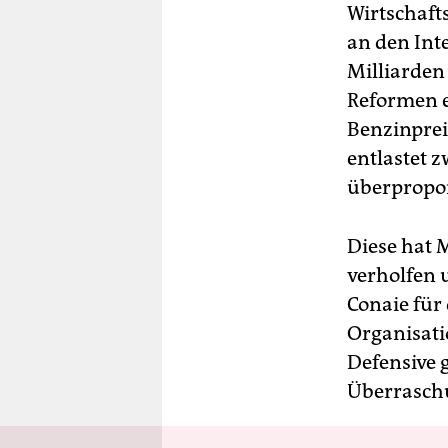
Wirtschaft
an den Int
Milliarden
Reformen e
Benzinprei
entlastet z
überpropor
Diese hat 
verholfen 
Conaie für
Organisati
Defensive 
Überrasch