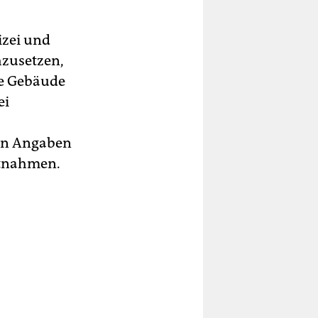
izei und
zusetzen,
he Gebäude
ei
len Angaben
stnahmen.