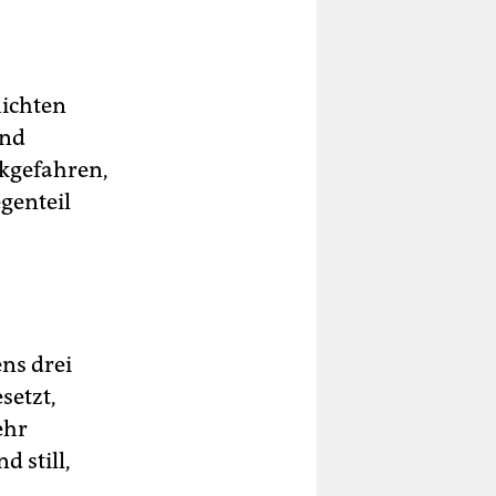
hichten
ind
ckgefahren,
genteil
ns drei
setzt,
ehr
d still,