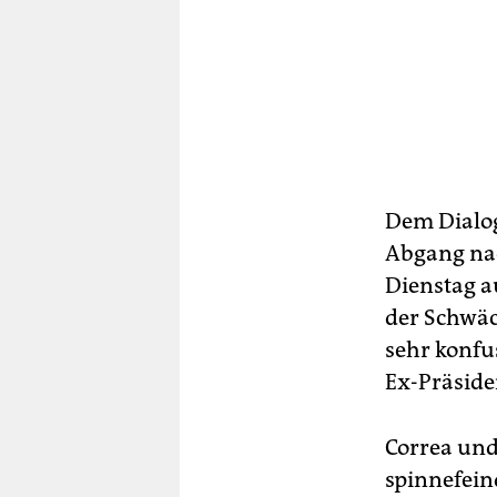
Dem Dialog
Abgang nac
Dienstag a
der Schwäc
sehr konfus
Ex-Präsiden
Correa und
spinnefein