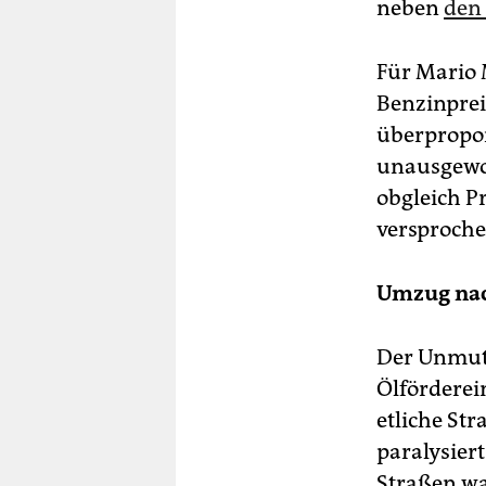
neben
den
Für Mario 
Benzinprei
überpropor
unausgewog
obgleich P
versproche
Umzug nac
Der Unmut 
Ölförderei
etliche St
paralysiert
Straßen wa