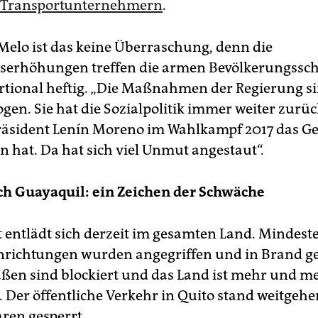
 Transportunternehmern
.
Melo ist das keine Überraschung, denn die
serhöhungen treffen die armen Bevölkerungssc
tional heftig. „Die Maßnahmen der Regierung s
en. Sie hat die Sozialpolitik immer weiter zurü
räsident Lenín Moreno im Wahlkampf 2017 das Ge
n hat. Da hat sich viel Unmut angestaut“.
h Guayaquil: ein Zeichen der Schwäche
entlädt sich derzeit im gesamten Land. Mindeste
nrichtungen wurden angegriffen und in Brand ge
raßen sind blockiert und das Land ist mehr und m
. Der öffentliche Verkehr in Quito stand weitgehen
ren gesperrt.