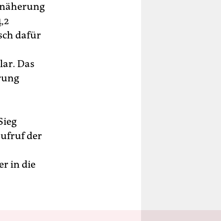
annäherung
,2
sch dafür
lar. Das
erung
Sieg
ufruf der
r in die