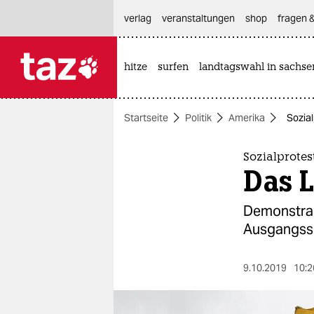
hautnavigation anspringen
hauptinhalt anspringen
footer anspringen
verlag
veranstaltungen
shop
fragen &
hitze
surfen
landtagswahl in sachse

taz zahl ich
taz zahl ich
Startseite
Politik
Amerika
Sozial
themen
politik
Sozialprotes
Das L
öko
Demonstran
gesellschaft
Ausgangssp
kultur
9.10.2019
10:2
sport