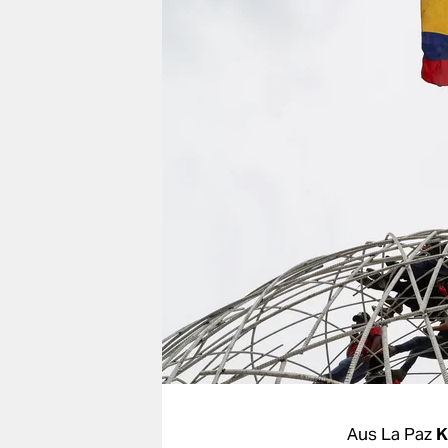
berlin
nord
wahrheit
verlag
verlag
veranstaltungen
shop
fragen & hilfe
unterstützen
abo
genossenschaft
Aus La Paz
K