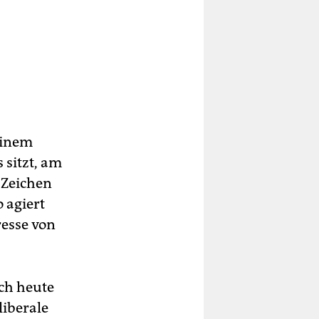
einem
 sitzt, am
 Zeichen
 agiert
resse von
ich heute
liberale