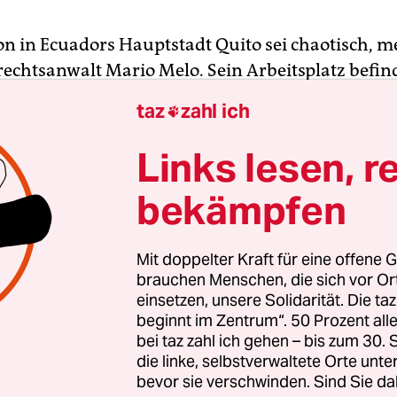
ion in Ecuadors Hauptstadt Quito sei chaotisch, m
chtsanwalt Mario Melo. Sein Arbeitsplatz befind
 Parlaments, in dessen unmittelbarer Umgebung
taz
zahl ich

assive Proteste konzentrierten. Demonstranten g
ent zu stürmen und bis in den Plenarsaal vorzu
Links lesen, r
bekämpfen
indigenen Dachverband, der Conaie, sind mittler
20.000 ihrer Anhänger in der Stadt“, sagt der Jur
kte in die indigene Organisation hat, „doch es k
Mit doppelter Kraft für eine offene G
hr sein. Die Proteste haben die Stadt fast komple
brauchen Menschen, die sich vor O
einsetzen, unsere Solidarität. Die ta
.“
beginnt im Zentrum“. 50 Prozent a
bei taz zahl ich gehen – bis zum 30
die linke, selbstverwaltete Orte unte
bevor sie verschwinden. Sind Sie da