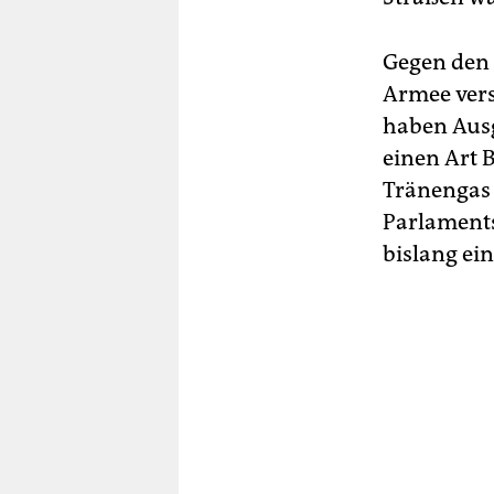
Gegen den 
Armee ver
haben Ausg
einen Art 
Tränengas
Parlaments
bislang ei