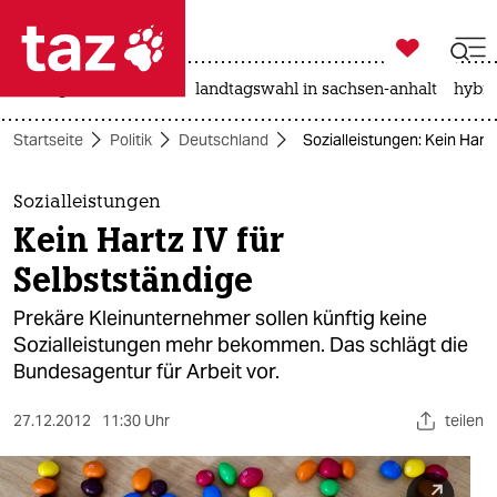

taz zahl ich
niedrigwasser
rente
landtagswahl in sachsen-anhalt
hybri

taz zahl ich
Startseite
Politik
Deutschland
Sozialleistungen: Kein Hartz
taz zahl ich
themen
Sozialleistungen
Kein Hartz IV für
politik
Selbstständige
öko
Prekäre Kleinunternehmer sollen künftig keine
Sozialleistungen mehr bekommen. Das schlägt die
gesellschaft
Bundesagentur für Arbeit vor.
kultur
27.12.2012
11:30 Uhr
teilen
sport