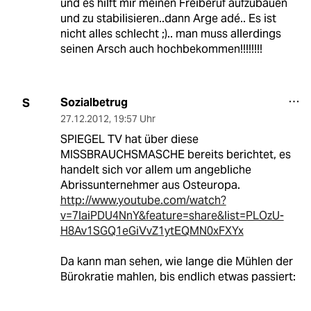
und es hilft mir meinen Freiberuf aufzubauen
und zu stabilisieren..dann Arge adé.. Es ist
nicht alles schlecht ;).. man muss allerdings
seinen Arsch auch hochbekommen!!!!!!!!
Sozialbetrug
S
27.12.2012
,
19:57 Uhr
SPIEGEL TV hat über diese
MISSBRAUCHSMASCHE bereits berichtet, es
handelt sich vor allem um angebliche
Abrissunternehmer aus Osteuropa.
http://www.youtube.com/watch?
v=7laiPDU4NnY&feature=share&list=PLOzU-
H8Av1SGQ1eGiVvZ1ytEQMN0xFXYx
Da kann man sehen, wie lange die Mühlen der
Bürokratie mahlen, bis endlich etwas passiert: