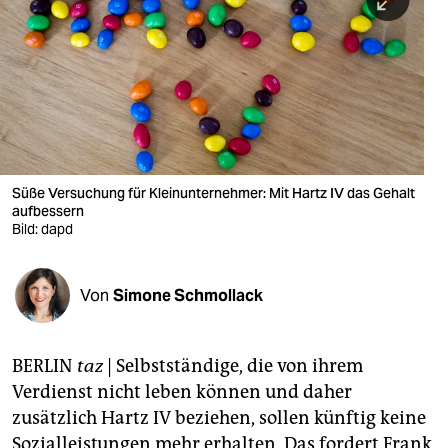
berlin
nord
wahrheit
verlag
verlag
Süße Versuchung für Kleinunternehmer: Mit Hartz IV das Gehalt
aufbessern
veranstaltungen
Bild: dapd
shop
fragen & hilfe
Von
Simone Schmollack
unterstützen
BERLIN
taz
| Selbstständige, die von ihrem
abo
Verdienst nicht leben können und daher
genossenschaft
zusätzlich Hartz IV beziehen, sollen künftig keine
Sozialleistungen mehr erhalten. Das fordert Frank