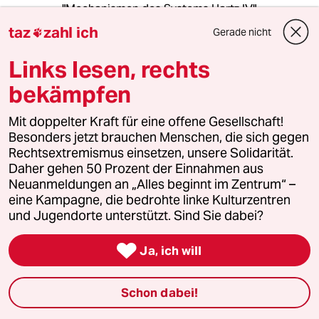
"Mechanismen des Systems Hartz IV"
verinnerlicht hat und einem Mißbrauch des
taz
zahl ich
Gerade nicht

Systems nicht abgeneigt ist, der hat auch
verstanden wie er das System für sich arbeiten
Links lesen, rechts
lassen kann!
bekämpfen
Und da die steuerliche Gewinnermittlung bei
Soloselbständigen ausreichend Spielraum für
Mit doppelter Kraft für eine offene Gesellschaft!
Kreativität erlaubt um mit der ALG II- Leistung
Besonders jetzt brauchen Menschen, die sich gegen
verrechenbare Einkünfte zu drücken, ist leicht
Rechtsextremismus einsetzen, unsere Solidarität.
nachvollziehbar, dass das soziale Netz auch
Daher gehen 50 Prozent der Einnahmen aus
hier zum Mißbrauch einlädt!?
Neuanmeldungen an „Alles beginnt im Zentrum“ –
eine Kampagne, die bedrohte linke Kulturzentren
Aber der Mißbrauch kann doch nun wirklich im
und Jugendorte unterstützt. Sind Sie dabei?
Interesse des Gesetzgebers und erst recht
nicht im Interesse des arbeitenden

Ja, ich will
Steuerzahlers liegen,- oder!?
Schon dabei!
CLW
C