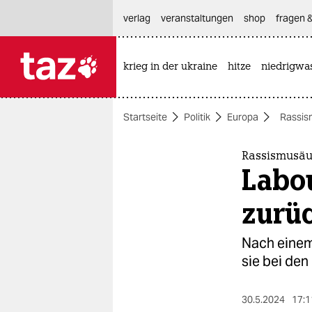
hautnavigation anspringen
hauptinhalt anspringen
footer anspringen
verlag
veranstaltungen
shop
fragen &
krieg in der ukraine
hitze
niedrigwa

taz zahl ich
taz zahl ich
Startseite
Politik
Europa
Rassis
themen
politik
Rassismusäu
Labo
öko
zurü
gesellschaft
Nach einem
kultur
sie bei den
sport
30.5.2024
17:1