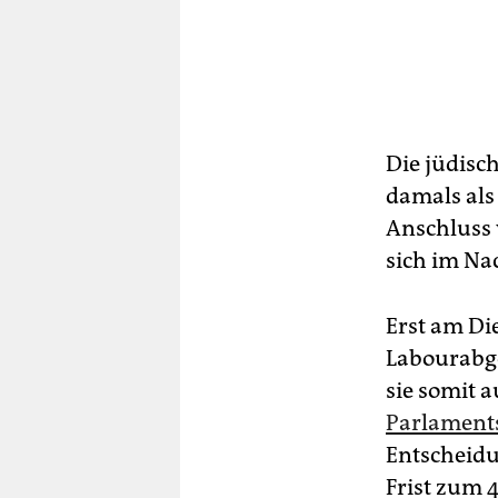
Die jüdisc
damals als
Anschluss v
sich im Na
Erst am Di
Labourabge
sie somit 
Parlaments
Entscheidu
Frist zum 4