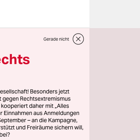
Gerade nicht
agte
Diane
studium an
echts
 sie eine
ch, als sie
s Hackney
esellschaft! Besonders jetzt
rierin
rt gegen Rechtsextremismus
scher
z kooperiert daher mit „Alles
ller Einnahmen aus Anmeldungen
partheid.
. September – an die Kampagne,
rstützt und Freiräume sichern will,
in die
bei?