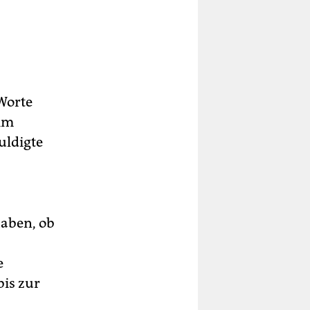
Worte
 im
uldigte
haben, ob
e
bis zur