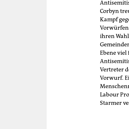
Antisemiti
Corbyn tre
Kampf gege
Vorwürfen 
ihren Wahl
Gemeinden 
Ebene viel
Antisemiti
Vertreter 
Vorwurf. E
Menschenre
Labour Pro
Starmer ve