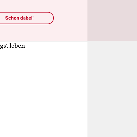
zeitung
The
nnen,
Schon dabei!
verspüren,
ren. Diese
, hätten
gst leben