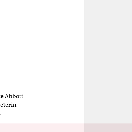
te Abbott
eterin
.