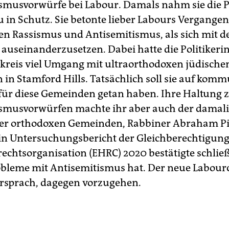
smusvorwürfe bei Labour. Damals nahm sie die P
u in Schutz. Sie betonte lieber Labours Vergangen
n Rassismus und Antisemitismus, als sich mit d
auseinanderzusetzen. Dabei hatte die Politikeri
kreis viel Umgang mit ul­traorthodoxen jüdische
in Stamford Hills. Tatsächlich soll sie auf kom
 für diese Gemeinden getan haben. Ihre Haltung 
smusvorwürfen machte ihr aber auch der damal
der orthodoxen Gemeinden, Rabbiner Abraham P
in Untersuchungsbericht der Gleichberechtigun
chtsorganisation (EHRC) 2020 bestätigte schließ
bleme mit Antisemitismus hat. Der neue Labourc
rsprach, dagegen vorzugehen.