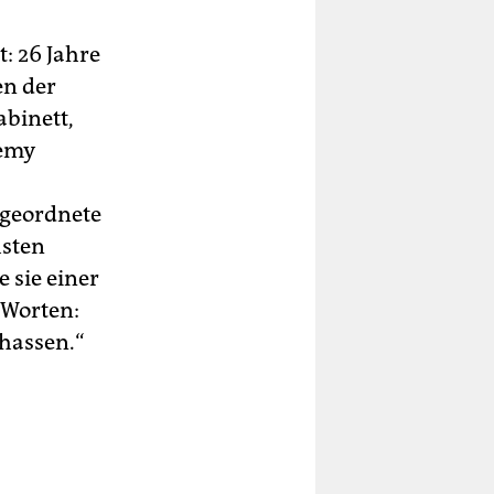
: 26 Jahre
en der
abinett,
remy
bgeordnete
hsten
 sie einer
 Worten:
 hassen.“