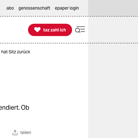
abo
genossenschaft
epaper login

taz zahl ich
taz zahl ich
hat Sitz zurück
endiert. Ob
teilen