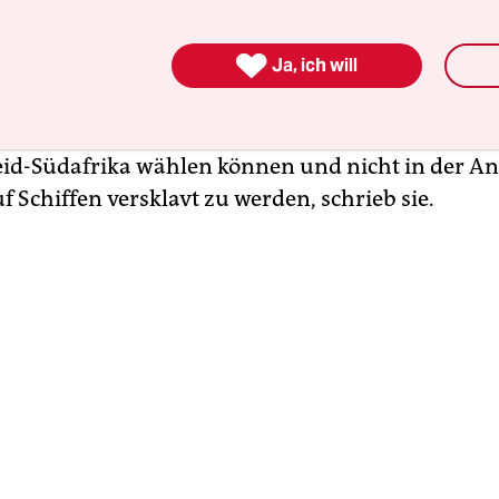
löser war ein Brief im April 2023 an die Sonntags
in dem sie behauptete, rothaarige Menschen, Ir:i

Ja, ich will
enschen und Travellers würden zwar Vorurteile 
er nicht in ihrem ganzen Leben Rassismus erfah
tten in den USA nie im Bus hinten sitzen müssen
id-Südafrika wählen können und nicht in der An
 Schiffen versklavt zu werden, schrieb sie.