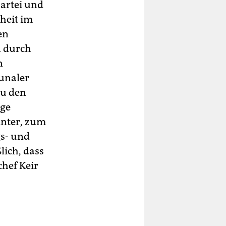
artei und
heit im
en
n durch
n
munaler
zu den
ige
inter, zum
gs- und
lich, dass
hef Keir