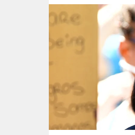
berlin
nord
wahrheit
verlag
verlag
veranstaltungen
shop
fragen & hilfe
unterstützen
abo
genossenschaft