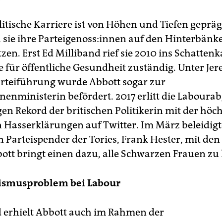
itische Karriere ist von Höhen und Tiefen geprägt
 sie ihre Par­tei­ge­noss­:innen auf den Hinterbänk
tzen. Erst Ed Milliband rief sie 2010 ins Schattenk
ie für öffentliche Gesundheit zuständig. Unter Je
rteiführung wurde Abbott sogar zur
nenministerin befördert. 2017 erlitt die Laboura
gen Rekord der britischen Politikerin mit der höc
 Hasserklärungen auf Twitter. Im März beleidigte
n Parteispender der Tories, Frank Hester, mit den
ott bringt einen dazu, alle Schwarzen Frauen zu
ismusproblem bei Labour
erhielt Abbott auch im Rahmen der