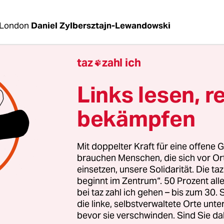
 London
Daniel Zylbersztajn-Lewandowski
taz
zahl ich

ie einzige schwarze Schülerin im Gymnasium,“ s
 über sich selbst. Und auch in ihrem Geschichts
Links lesen, r
dge University, in ihrer frühen Karriere im
terium, als Reporterin und Pressesprecherin war
bekämpfen
n. Erste schwarze Frau im Unterhaus wurde sie au
abour als Vertreterin des Ostlondoner Wahlkreise
Mit doppelter Kraft für eine offene G
Stoke Newington gewählt wurde. Als Parlamenta
brauchen Menschen, die sich vor O
h die 1957 in London geborene Tochter jamaikani
einsetzen, unsere Solidarität. Die ta
beginnt im Zentrum“. 50 Prozent a
en Namen als Antirassistin und im Kampf gegen A
bei taz zahl ich gehen – bis zum 30
die linke, selbstverwaltete Orte unte
rittener Aussagen geriet Abbott vor 13 Monaten 
bevor sie verschwinden. Sind Sie da