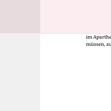
Kritik. Aus
Observer
, 
jüdische M
müssten ab
Gruppen hä
im Aparthe
müssen, auf