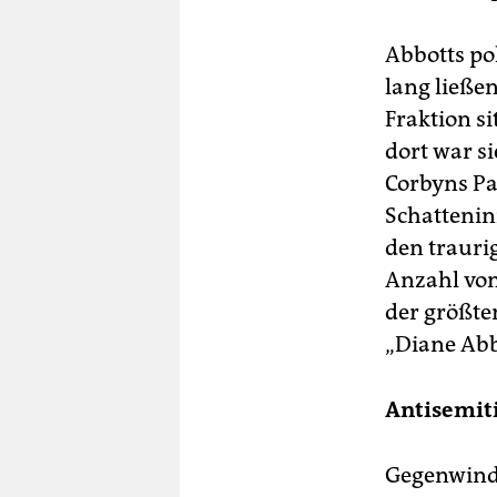
Abbotts pol
lang ließen
Fraktion si
dort war s
Corbyns Pa
Schattenin
den trauri
Anzahl von
der größte
„Diane Abb
Antisemit
Gegenwind 