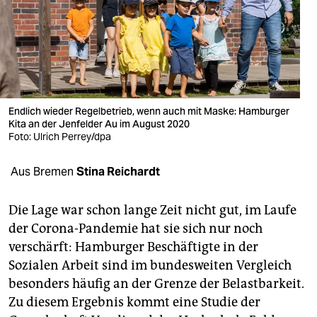
berlin
nord
wahrheit
verlag
Endlich wieder Regelbetrieb, wenn auch mit Maske: Hamburger
verlag
Kita an der Jenfelder Au im August 2020
Foto: Ulrich Perrey/dpa
veranstaltungen
Aus Bremen
Stina Reichardt
shop
fragen & hilfe
Die Lage war schon lange Zeit nicht gut, im Laufe
der Corona-Pandemie hat sie sich nur noch
unterstützen
verschärft: Hamburger Beschäftigte in der
abo
Sozialen Arbeit sind im bundesweiten Vergleich
besonders häufig an der Grenze der Belastbarkeit.
genossenschaft
Zu diesem Ergebnis kommt eine Studie der