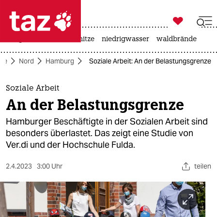

taz zahl ich
krieg in der ukraine
hitze
niedrigwasser
waldbrände

taz zahl ich
ite
Nord
Hamburg
Soziale Arbeit: An der Belastungsgrenze
taz zahl ich
themen
Soziale Arbeit
An der Belastungsgrenze
politik
Hamburger Beschäftigte in der Sozialen Arbeit sind
öko
besonders überlastet. Das zeigt eine Studie von
Ver.di und der Hochschule Fulda.
gesellschaft
2.4.2023
3:00 Uhr
teilen
kultur
sport