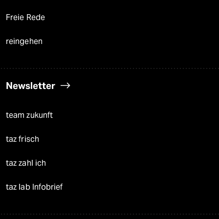
Freie Rede
reingehen
Newsletter
team zukunft
taz frisch
taz zahl ich
taz lab Infobrief