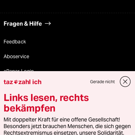
Fragen & Hilfe
Feedback
Aboservice
ePaper Login
taz
zahl ich
Gerade nicht

Downloads für Abonnierende
Links lesen, rechts
bekämpfen
© 2026 taz Verlags und Vertriebs GmbH
Mit doppelter Kraft für eine offene Gesellschaft!
Alle Rechte vorbehalten. Bei rechtlichen Fragen oder für Genehmigungen
wenden Sie sich bitte an
lizenzen@taz.de
Besonders jetzt brauchen Menschen, die sich gegen
Rechtsextremismus einsetzen, unsere Solidarität.