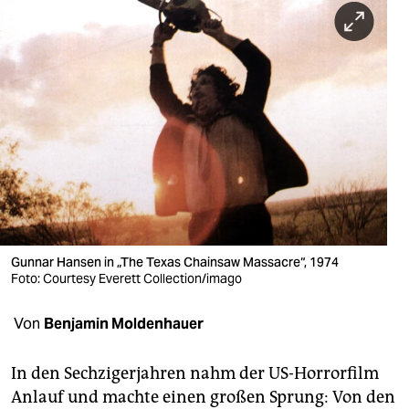
berlin
nord
wahrheit
verlag
verlag
veranstaltungen
shop
Gunnar Hansen in „The Texas Chainsaw Massacre“, 1974
fragen & hilfe
Foto: Courtesy Everett Collection/imago
unterstützen
Von
Benjamin Moldenhauer
abo
In den Sechzigerjahren nahm der US-Horrorfilm
genossenschaft
Anlauf und machte einen großen Sprung: Von den