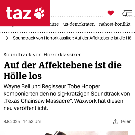

taz zahl ich
krieg in der ukraine
hitze
us-demokraten
nahost-konflikt

taz zahl ich
ik
Soundtrack von Horrorklassiker: Auf der Affektebene ist die Hölle
taz zahl ich
themen
Soundtrack von Horrorklassiker
Auf der Affektebene ist die
politik
Hölle los
öko
Wayne Bell und Regisseur Tobe Hooper
komponierten den noisig-kratzigen Soundtrack von
gesellschaft
„Texas Chainsaw Massacre“. Waxwork hat diesen
neu veröffentlicht.
kultur
sport
8.8.2025
14:53 Uhr
teilen