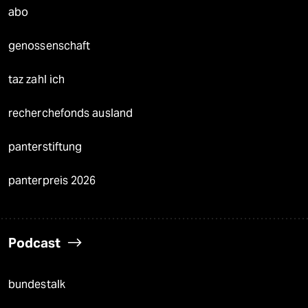
abo
genossenschaft
taz zahl ich
recherchefonds ausland
panterstiftung
panterpreis 2026
Podcast
bundestalk