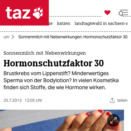

taz zahl ich
iran-krieg
ceuta
hitze
katzen
landtagswahl in sachsen-an

taz zahl ich
nsum
Sonnenmilch mit Nebenwirkungen: Hormonschutzfaktor 30
taz zahl ich
themen
Sonnenmilch mit Nebenwirkungen
Hormonschutzfaktor 30
politik
Brustkrebs vom Lippenstift? Minderwertiges
öko
Sperma von der Bodylotion? In vielen Kosmetika
finden sich Stoffe, die wie Hormone wirken.
gesellschaft
25.7.2013
12:05 Uhr
teilen
kultur
sport