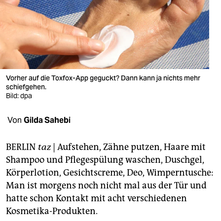
berlin
nord
wahrheit
verlag
Vorher auf die Toxfox-App geguckt? Dann kann ja nichts mehr
verlag
schiefgehen.
Bild: dpa
veranstaltungen
Von
Gilda Sahebi
shop
fragen & hilfe
BERLIN
taz
| Aufstehen, Zähne putzen, Haare mit
Shampoo und Pflegespülung waschen, Duschgel,
unterstützen
Körperlotion, Gesichtscreme, Deo, Wimperntusche:
abo
Man ist morgens noch nicht mal aus der Tür und
hatte schon Kontakt mit acht verschiedenen
genossenschaft
Kosmetika-Produkten.