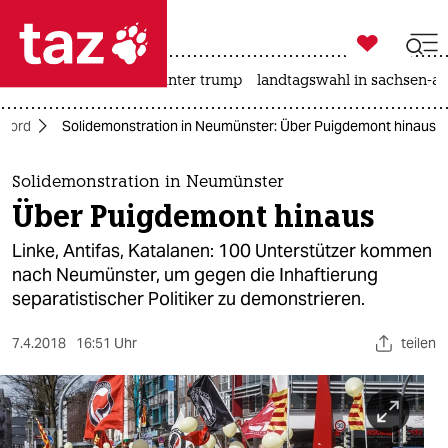

taz zahl ich
nahost-konflikt
usa unter trump
landtagswahl in sachsen-an

taz zahl ich
Nord
Solidemonstration in Neumünster: Über Puigdemont hinaus
taz zahl ich
themen
Solidemonstration in Neumünster
Über Puigdemont hinaus
politik
Linke, Antifas, Katalanen: 100 Unterstützer kommen
öko
nach Neumünster, um gegen die Inhaftierung
separatistischer Politiker zu demonstrieren.
gesellschaft
7.4.2018
16:51 Uhr
teilen
kultur
sport