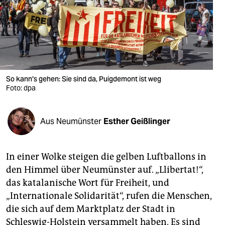
berlin
nord
wahrheit
verlag
So kann's gehen: Sie sind da, Puigdemont ist weg
verlag
Foto: dpa
veranstaltungen
Aus Neumünster
Esther Geißlinger
shop
fragen & hilfe
In einer Wolke steigen die gelben Luftballons in
unterstützen
den Himmel über Neumünster auf. „Llibertat!“,
das katalanische Wort für Freiheit, und
abo
„Internationale Solidarität“, rufen die Menschen,
genossenschaft
die sich auf dem Marktplatz der Stadt in
Schleswig-Holstein versammelt haben. Es sind