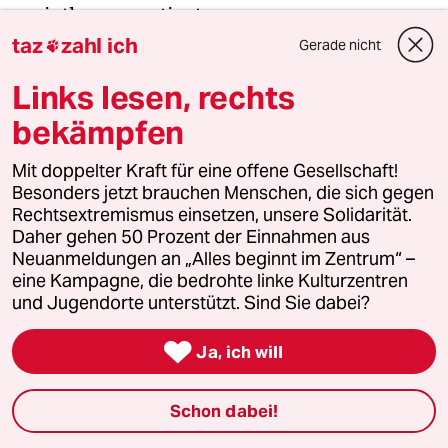
meistkommentiert
taz
zahl ich
Gerade nicht

1
Krise der Demokratie
Links lesen, rechts
AfD-Wählen als Triebabfuhr
bekämpfen
Mit doppelter Kraft für eine offene Gesellschaft!
2
Besonders jetzt brauchen Menschen, die sich gegen
Streit um Rente mit 63
Rechtsextremismus einsetzen, unsere Solidarität.
Passgenauer Populismus
Daher gehen 50 Prozent der Einnahmen aus
Neuanmeldungen an „Alles beginnt im Zentrum“ –
eine Kampagne, die bedrohte linke Kulturzentren
und Jugendorte unterstützt. Sind Sie dabei?
3
Drohnenvorfall am Leipziger Flughafen
Das Zeitalter der elektronischen

Kriegsführung
Ja, ich will
Schon dabei!
4
Bundeszentrale für politische Bildung