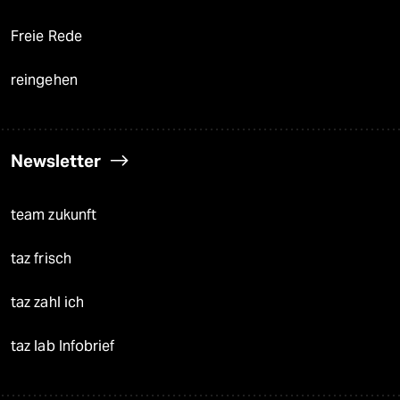
Freie Rede
reingehen
Newsletter
team zukunft
taz frisch
taz zahl ich
taz lab Infobrief