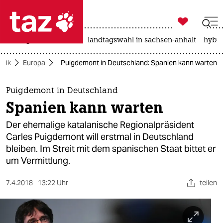

taz zahl ich
niedrigwasser
rente
landtagswahl in sachsen-anhalt
hybri

taz zahl ich
litik
Europa
Puigdemont in Deutschland: Spanien kann warten
taz zahl ich
themen
Puigdemont in Deutschland
Spanien kann warten
politik
Der ehemalige katalanische Regionalpräsident
öko
Carles Puigdemont will erstmal in Deutschland
bleiben. Im Streit mit dem spanischen Staat bittet er
gesellschaft
um Vermittlung.
kultur
7.4.2018
13:22 Uhr
teilen
sport