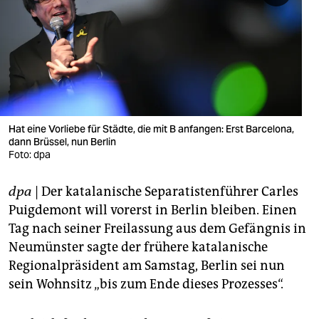
berlin
nord
wahrheit
verlag
verlag
Hat eine Vorliebe für Städte, die mit B anfangen: Erst Barcelona,
dann Brüssel, nun Berlin
veranstaltungen
Foto: dpa
shop
dpa
| Der katalanische Separatistenführer Carles
fragen & hilfe
Puigdemont will vorerst in Berlin bleiben. Einen
Tag nach seiner Freilassung aus dem Gefängnis in
unterstützen
Neumünster sagte der frühere katalanische
Regionalpräsident am Samstag, Berlin sei nun
abo
sein Wohnsitz „bis zum Ende dieses Prozesses“.
genossenschaft