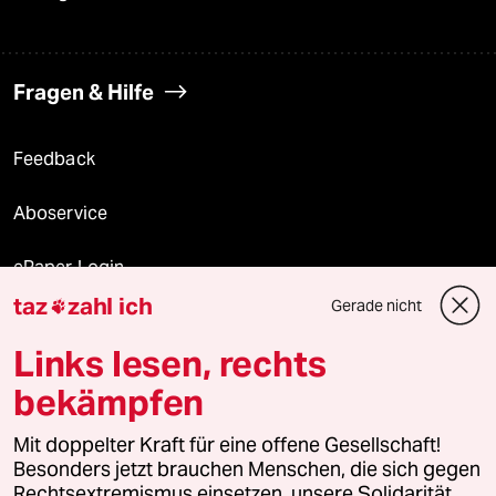
Fragen & Hilfe
Feedback
Aboservice
ePaper Login
taz
zahl ich
Gerade nicht

Downloads für Abonnierende
Links lesen, rechts
bekämpfen
© 2026 taz Verlags und Vertriebs GmbH
Alle Rechte vorbehalten. Bei rechtlichen Fragen oder für Genehmigungen
Mit doppelter Kraft für eine offene Gesellschaft!
wenden Sie sich bitte an
lizenzen@taz.de
Besonders jetzt brauchen Menschen, die sich gegen
Rechtsextremismus einsetzen, unsere Solidarität.