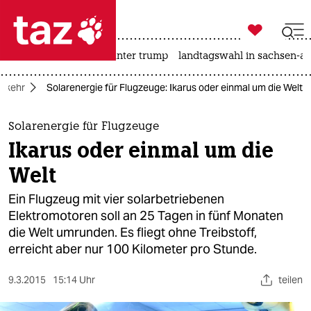

taz zahl ich
nahost-konflikt
usa unter trump
landtagswahl in sachsen-an

taz zahl ich
erkehr
Solarenergie für Flugzeuge: Ikarus oder einmal um die Welt
taz zahl ich
themen
Solarenergie für Flugzeuge
Ikarus oder einmal um die
politik
Welt
öko
Ein Flugzeug mit vier solarbetriebenen
Elektromotoren soll an 25 Tagen in fünf Monaten
gesellschaft
die Welt umrunden. Es fliegt ohne Treibstoff,
erreicht aber nur 100 Kilometer pro Stunde.
kultur
sport
9.3.2015
15:14 Uhr
teilen