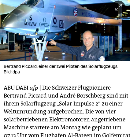
berlin
nord
wahrheit
verlag
verlag
veranstaltungen
Bertrand Piccard, einer der zwei Piloten des Solarflugzeugs.
Bild: dpa
shop
ABU DABI
afp
| Die Schweizer Flugpioniere
fragen & hilfe
Bertrand Piccard und André Borschberg sind mit
unterstützen
ihrem Solarflugzeug „Solar Impulse 2“ zu einer
Weltumrundung aufgebrochen. Die von vier
abo
solarbetriebenen Elektromotoren angetriebene
genossenschaft
Maschine startete am Montag wie geplant um
07.12 Uhr vom Flughafen Al-Bateen im Golfemirat