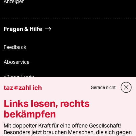
Anzeigen
Fragen & Hilfe
Feedback
Aboservice
ePaper Login
taz
zahl ich
Gerade nicht

Downloads für Abonnierende
Links lesen, rechts
bekämpfen
© 2026 taz Verlags und Vertriebs GmbH
Mit doppelter Kraft für eine offene Gesellschaft!
Alle Rechte vorbehalten. Bei rechtlichen Fragen oder für Genehmigungen
wenden Sie sich bitte an
lizenzen@taz.de
Besonders jetzt brauchen Menschen, die sich gegen