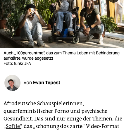
berlin
nord
wahrheit
verlag
verlag
Auch „100percentme“, das zum Thema Leben mit Behinderung
aufklärte, wurde abgesetzt
veranstaltungen
Foto: funk/UFA
shop
Von
Evan Tepest
fragen & hilfe
unterstützen
Afrodeutsche Schau­spiele­rin­nen,
abo
queerfeministischer Porno und psychische
Gesundheit. Das sind nur einige der Themen, die
genossenschaft
„Softie“
, das „schonungslos zarte“ Video-Format