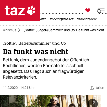

taz zahl ich
krieg in der ukraine
hitze
niedrigwasser
waldbrände

taz zahl ich
eminismus
„Softie“, „Jäger&Sammler“ und Co: Da funkt was nicht
taz zahl ich
themen
„Softie“, „Jäger&Sammler“ und Co
Da funkt was nicht
politik
Bei funk, dem Jugendangebot der Öffentlich-
öko
Rechtlichen, werden Formate teils schnell
abgesetzt. Das liegt auch an fragwürdigen
gesellschaft
Relevanzkriterien.
kultur
11.2.2020
14:21 Uhr
teilen
sport