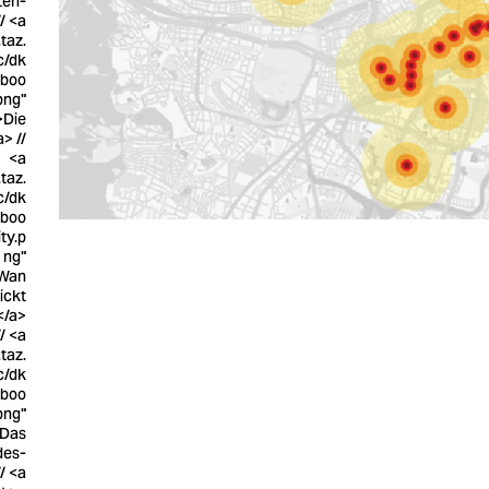
ten-
/ <a
taz.
c/dk
eboo
png"
>Die
> //
<a
taz.
c/dk
eboo
ty.p
ng"
>Wan
ickt
</a>
// <a
taz.
c/dk
eboo
png"
>Das
des-
/ <a