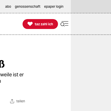
abo
genossenschaft
epaper login

taz zahl ich
taz zahl ich
ß
eile ist er
n
teilen