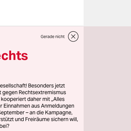
 ein Bild,
Gerade nicht
 Tina
ie lächelt,
echts
n, das geht
n
Gesicht
Facebook
esellschaft! Besonders jetzt
genen
rt gegen Rechtsextremismus
z kooperiert daher mit „Alles
ller Einnahmen aus Anmeldungen
. September – an die Kampagne,
n den Link
rstützt und Freiräume sichern will,
bei?
kommt eine