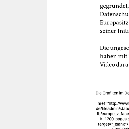
gegründet,
Datenschut
Europasitz
seiner Initi
Die ungesc
haben mit 
Video dara
Die Grafiken im Det
href="http://www.
de/fileadmin/stati
fb/europe_v_fac
k_1200-pages.
target="_blank"