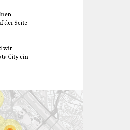
einen
f der Seite
d wir
ta City ein