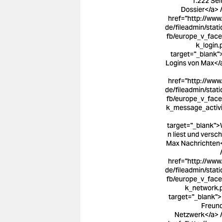
1.222 Sei
Dossier</a> /
href="http://www.
de/fileadmin/stati
fb/europe_v_fac
k_login.
target="_blank"
Logins von Max</a
href="http://www.
de/fileadmin/stati
fb/europe_v_fac
k_message_activi
target="_blank"
n liest und versch
Max Nachrichten
href="http://www.
de/fileadmin/stati
fb/europe_v_fac
k_network.
target="_blank"
Freun
Netzwerk</a> /