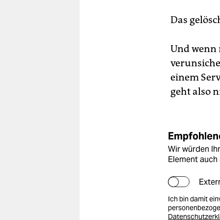
Das gelösch
Und wenn m
verunsicher
einem Serv
geht also n
Empfohlene
Wir würden Ihn
Element auch 
Exter
Ich bin damit ei
personenbezogen
Datenschutzerk