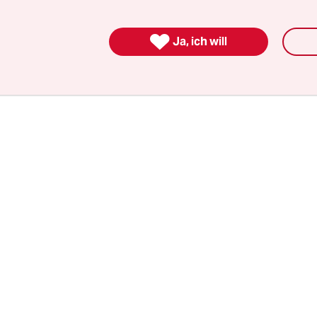
e Zip-Datei geschickt, die alle Fotos, E-Mails un
inträge des eigenen Profils enthält. Man scrollt 

Ja, ich will
Mails. Und plötzlich schaut einen Tina Kulow an.