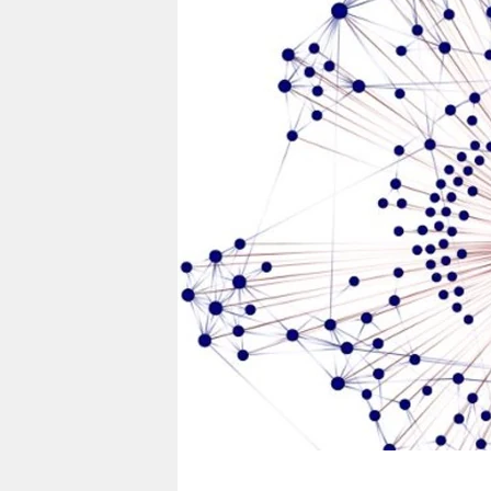
berlin
nord
wahrheit
verlag
verlag
veranstaltungen
shop
fragen & hilfe
unterstützen
abo
genossenschaft