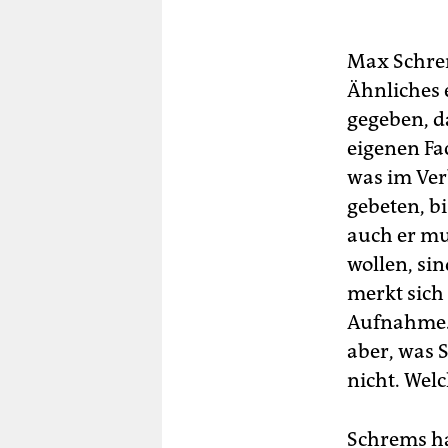
Max Schrem
Ähnliches 
gegeben, d
eigenen Fa
was im Ver
gebeten, bi
auch er mus
wollen, si
merkt sich
Aufnahme. 
aber, was S
nicht. Wel
Schrems ha