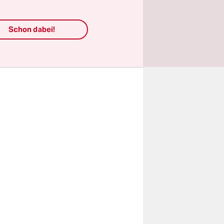
d
durch drei
Schon dabei!