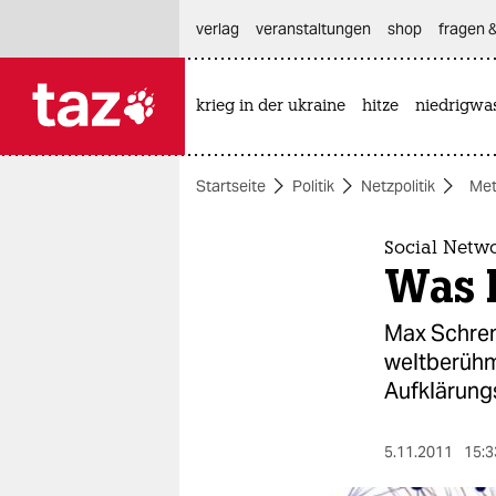
hautnavigation anspringen
hauptinhalt anspringen
footer anspringen
verlag
veranstaltungen
shop
fragen &
krieg in der ukraine
hitze
niedrigwa

taz zahl ich
taz zahl ich
Startseite
Politik
Netzpolitik
Me
themen
politik
Social Netw
Was 
öko
Max Schrems
gesellschaft
weltberühmt
Aufklärung
kultur
sport
5.11.2011
15:3