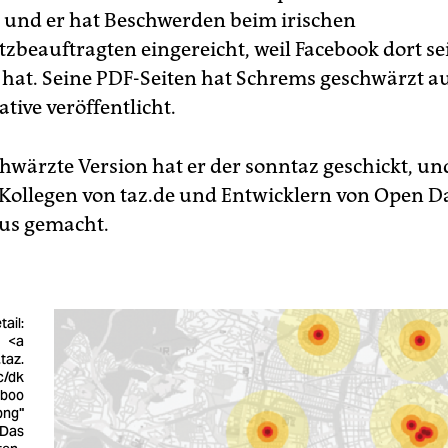
 und er hat Beschwerden beim irischen
zbeauftragten eingereicht, weil Facebook dort s
 hat. Seine PDF-Seiten hat Schrems geschwärzt au
ative veröffentlicht.
hwärzte Version hat er der sonntaz geschickt, un
Kollegen von taz.de und Entwicklern von Open Da
us gemacht.
ail:
<a
taz.
c/dk
eboo
png"
>Das