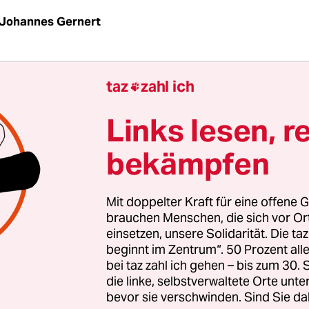
Johannes Gernert
leine medienpädagogische Übung: Man nehme also
taz
zahl ich

eise eines von der deutschen Facebook-Sprecherin
ihrer Facebook-Seite sind Fotos von ihr zu sehen, s
Links lesen, r
rille im Gesicht. Man kann ein Foto herunterlade
bekämpfen
ok immer, und dann kann man es in seine eigene
wieder hochladen, um zu sehen, ob Facebook das 
enn man kein "Freund" von Tina Kulow ist, wird 
Mit doppelter Kraft für eine offene G
 nicht identifizieren. Man löscht das Bild vom ei
brauchen Menschen, die sich vor O
einsetzen, unsere Solidarität. Die ta
ofil, es war ja nur ein Test.
beginnt im Zentrum“. 50 Prozent a
bei taz zahl ich gehen – bis zum 30
ochen später klickt man unter Kontoeinstellunge
die linke, selbstverwaltete Orte unte
bevor sie verschwinden. Sind Sie da
 Kopie deiner Facebook-Daten herunter". Man be