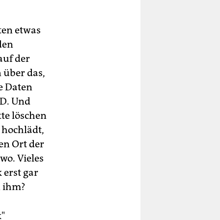
ten etwas
den
auf der
 über das,
e Daten
CD. Und
tte löschen
 hochlädt,
en Ort der
wo. Vieles
 erst gar
n ihm?
k"