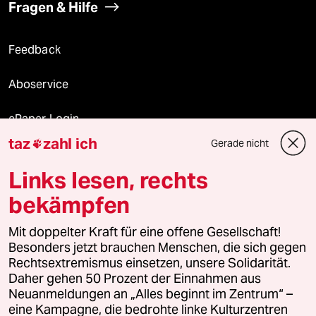
Fragen & Hilfe
Feedback
Aboservice
ePaper Login
taz
zahl ich
Gerade nicht

Downloads für Abonnierende
Links lesen, rechts
bekämpfen
© 2026 taz Verlags und Vertriebs GmbH
Mit doppelter Kraft für eine offene Gesellschaft!
Alle Rechte vorbehalten. Bei rechtlichen Fragen oder für Genehmigungen
wenden Sie sich bitte an
lizenzen@taz.de
Besonders jetzt brauchen Menschen, die sich gegen
Rechtsextremismus einsetzen, unsere Solidarität.
Daher gehen 50 Prozent der Einnahmen aus
Feedback
Redaktionsstatut
Kommune-Richtlinien
KI-
Neuanmeldungen an „Alles beginnt im Zentrum“ –
eine Kampagne, die bedrohte linke Kulturzentren