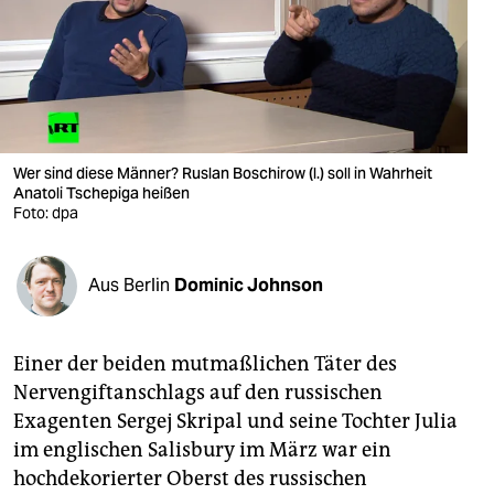
berlin
nord
wahrheit
verlag
Wer sind diese Männer? Ruslan Boschirow (l.) soll in Wahrheit
Anatoli Tschepiga heißen
verlag
Foto: dpa
veranstaltungen
shop
Aus Berlin
Dominic Johnson
fragen & hilfe
Einer der beiden mutmaßlichen Täter des
unterstützen
Nervengiftanschlags auf den russischen
abo
Exagenten Sergej Skripal und seine Tochter Julia
im englischen Salisbury im März war ein
genossenschaft
hochdekorierter Oberst des russischen