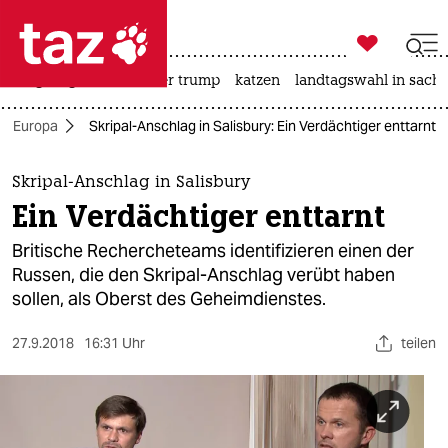

taz zahl ich
bergsteigen
usa unter trump
katzen
landtagswahl in sachs

taz zahl ich
Europa
Skripal-Anschlag in Salisbury: Ein Verdächtiger enttarnt
taz zahl ich
themen
Skripal-Anschlag in Salisbury
Ein Verdächtiger enttarnt
politik
Britische Rechercheteams identifizieren einen der
öko
Russen, die den Skripal-Anschlag verübt haben
sollen, als Oberst des Geheimdienstes.
gesellschaft
27.9.2018
16:31 Uhr
teilen
kultur
sport