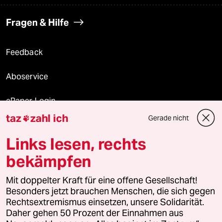
Fragen & Hilfe
Feedback
Aboservice
ePaper Login
taz
zahl ich
Gerade nicht

Downloads für Abonnierende
Links lesen, rechts
bekämpfen
© 2026 taz Verlags und Vertriebs GmbH
Mit doppelter Kraft für eine offene Gesellschaft!
Alle Rechte vorbehalten. Bei rechtlichen Fragen oder für Genehmigungen
wenden Sie sich bitte an
lizenzen@taz.de
Besonders jetzt brauchen Menschen, die sich gegen
Rechtsextremismus einsetzen, unsere Solidarität.
Daher gehen 50 Prozent der Einnahmen aus
Feedback
Redaktionsstatut
Kommune-Richtlinien
KI-