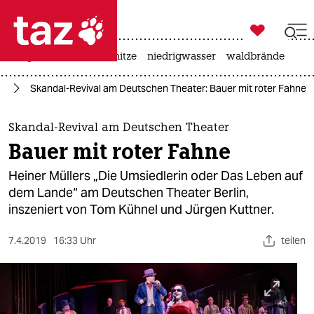

taz zahl ich
krieg in der ukraine
hitze
niedrigwasser
waldbrände

taz zahl ich
te
Skandal-Revival am Deutschen Theater: Bauer mit roter Fahne
taz zahl ich
themen
Skandal-Revival am Deutschen Theater
Bauer mit roter Fahne
politik
Heiner Müllers „Die Umsiedlerin oder Das Leben auf
öko
dem Lande“ am Deutschen Theater Berlin,
inszeniert von Tom Kühnel und Jürgen Kuttner.
gesellschaft
7.4.2019
16:33 Uhr
teilen
kultur
sport