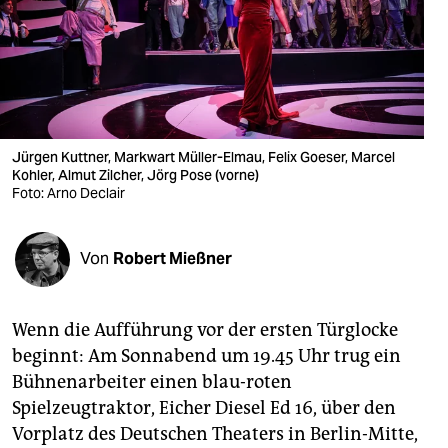
berlin
nord
wahrheit
verlag
Jürgen Kuttner, Markwart Müller-Elmau, Felix Goeser, Marcel
Kohler, Almut Zilcher, Jörg Pose (vorne)
verlag
Foto: Arno Declair
veranstaltungen
shop
Von
Robert Mießner
fragen & hilfe
Wenn die Aufführung vor der ersten Türglocke
unterstützen
beginnt: Am Sonnabend um 19.45 Uhr trug ein
abo
Bühnenarbeiter einen blau-roten
Spielzeugtraktor, Eicher Diesel Ed 16, über den
genossenschaft
Vorplatz des Deutschen Theaters in Berlin-Mitte,