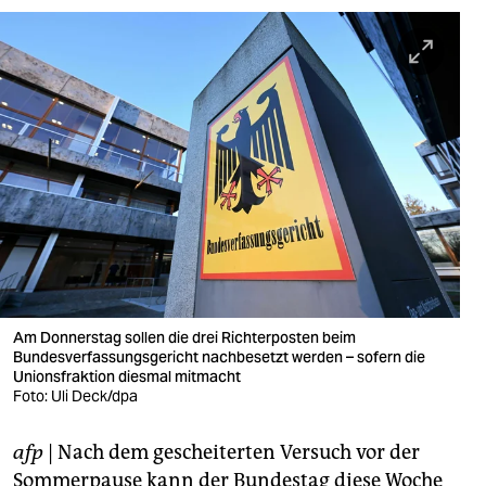
berlin
nord
wahrheit
verlag
verlag
veranstaltungen
shop
fragen & hilfe
Am Donnerstag sollen die drei Richterposten beim
Bundesverfassungsgericht nachbesetzt werden – sofern die
unterstützen
Unionsfraktion diesmal mitmacht
Foto: Uli Deck/dpa
abo
genossenschaft
afp
| Nach dem gescheiterten Versuch vor der
Sommerpause kann der Bundestag diese Woche