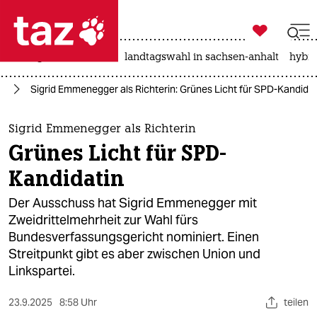

taz zahl ich
niedrigwasser
rente
landtagswahl in sachsen-anhalt
hybri

taz zahl ich
hn
Sigrid Emmenegger als Richterin: Grünes Licht für SPD-Kandidat
taz zahl ich
themen
Sigrid Emmenegger als Richterin
Grünes Licht für SPD-
politik
Kandidatin
öko
Der Ausschuss hat Sigrid Emmenegger mit
Zweidrittelmehrheit zur Wahl fürs
gesellschaft
Bundesverfassungsgericht nominiert. Einen
Streitpunkt gibt es aber zwischen Union und
kultur
Linkspartei.
sport
23.9.2025
8:58 Uhr
teilen