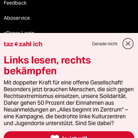
Feedback
Aboservice
ePaper Login
taz
zahl ich
Gerade nicht

Downloads für Abonnierende
Links lesen, rechts
bekämpfen
© 2026 taz Verlags und Vertriebs GmbH
Mit doppelter Kraft für eine offene Gesellschaft!
Alle Rechte vorbehalten. Bei rechtlichen Fragen oder für Genehmigungen
wenden Sie sich bitte an
lizenzen@taz.de
Besonders jetzt brauchen Menschen, die sich gegen
Rechtsextremismus einsetzen, unsere Solidarität.
Daher gehen 50 Prozent der Einnahmen aus
Feedback
Redaktionsstatut
Kommune-Richtlinien
KI-
Neuanmeldungen an „Alles beginnt im Zentrum“ –
eine Kampagne, die bedrohte linke Kulturzentren
Leitlinie
Informant
Datenschutz
Impressum
AGB
und Jugendorte unterstützt. Sind Sie dabei?
Seitenwende
Einwilligungen widerrufen (Ads)