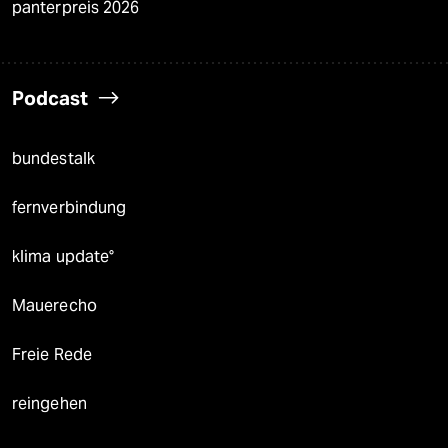
panterpreis 2026
Podcast
bundestalk
fernverbindung
klima update°
Mauerecho
Freie Rede
reingehen