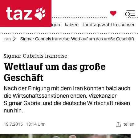

taz zahl ich
ceuta
hitze
bergsteigen
katzen
landtagswahl in sachsen-

taz zahl ich
Iran
Sigmar Gabriels Iranreise: Wettlauf um das große Geschäft
taz zahl ich
themen
Sigmar Gabriels Iranreise
Wettlauf um das große
politik
Geschäft
öko
Nach der Einigung mit dem Iran könnten bald auch
die Wirtschaftssanktionen enden. Vizekanzler
gesellschaft
Sigmar Gabriel und die deutsche Wirtschaft reisen
nun hin.
kultur
sport
19.7.2015
13:14 Uhr
teilen