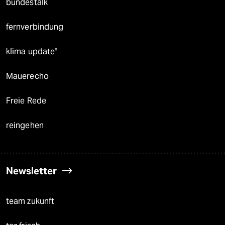
bundestalk
fernverbindung
klima update°
Mauerecho
Freie Rede
reingehen
Newsletter
team zukunft