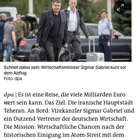
berlin
nord
wahrheit
verlag
verlag
veranstaltungen
Schnell dabei sein: Wirtschaftsminister Sigmar Gabriel kurz vor
dem Abflug.
shop
Foto: dpa
fragen & hilfe
dpa
| Es ist eine Reise, die viele Milliarden Euro
wert sein kann. Das Ziel: Die iranische Hauptstadt
unterstützen
Teheran. An Bord: Vizekanzler Sigmar Gabriel und
abo
ein Dutzend Vertreter der deutschen Wirtschaft.
Die Mission: Wirtschaftliche Chancen nach der
genossenschaft
historischen Einigung im Atom-Streit mit dem