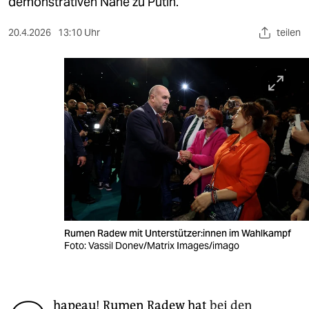
berlin
demonstrativen Nähe zu Putin.
nord
20.4.2026
13:10 Uhr
teilen
wahrheit
verlag
verlag
veranstaltungen
shop
fragen & hilfe
unterstützen
Rumen Radew mit Un­ter­stüt­ze­r:in­nen im Wahlkampf
Foto: Vassil Donev/Matrix Images/imago
abo
genossenschaft
hapeau! Rumen Radew hat
bei den