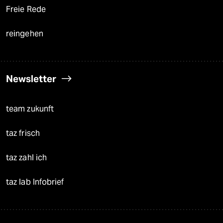
Freie Rede
reingehen
Newsletter
team zukunft
taz frisch
taz zahl ich
taz lab Infobrief