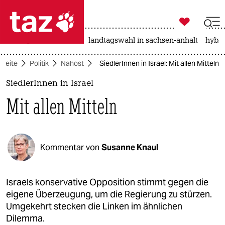

taz zahl ich
niedrigwasser
rente
landtagswahl in sachsen-anhalt
hybri

taz zahl ich
tseite
Politik
Nahost
SiedlerInnen in Israel: Mit allen Mitteln
taz zahl ich
SiedlerInnen in Israel
themen
Mit allen Mitteln
politik
öko
Kommentar von
Susanne Knaul
gesellschaft
kultur
Israels konservative Opposition stimmt gegen die
eigene Überzeugung, um die Regierung zu stürzen.
sport
Umgekehrt stecken die Linken im ähnlichen
Dilemma.