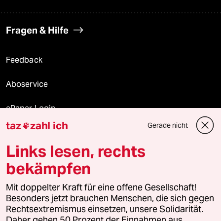
Fragen & Hilfe
Feedback
Aboservice
ePaper Login
taz
zahl ich
Gerade nicht

Downloads für Abonnierende
Links lesen, rechts
bekämpfen
© 2026 taz Verlags und Vertriebs GmbH
Mit doppelter Kraft für eine offene Gesellschaft!
Alle Rechte vorbehalten. Bei rechtlichen Fragen oder für Genehmigungen
wenden Sie sich bitte an
lizenzen@taz.de
Besonders jetzt brauchen Menschen, die sich gegen
Rechtsextremismus einsetzen, unsere Solidarität.
Daher gehen 50 Prozent der Einnahmen aus