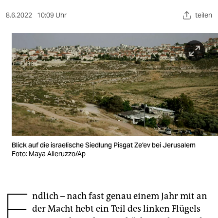
berlin
8.6.2022
10:09 Uhr
teilen
nord
wahrheit
verlag
verlag
veranstaltungen
shop
fragen & hilfe
Blick auf die israelische Siedlung Pisgat Ze'ev bei Jerusalem
Foto: Maya Alleruzzo/Ap
unterstützen
abo
E
ndlich – nach fast genau einem Jahr mit an
genossenschaft
der Macht hebt ein Teil des linken Flügels