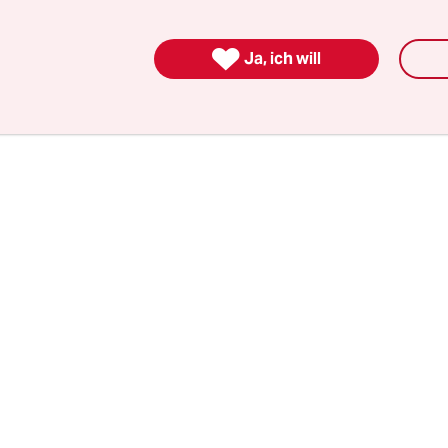
ass der Plan jemals umgesetzt wird, gilt als ausg
aber will – in Absprache mit der US-Administrat

Ja, ich will
Teile des Westjor­dan­lands annektieren.