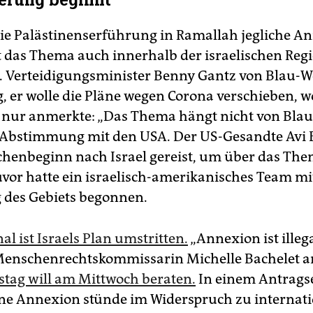
ierung beginnt
e Palästinenserführung in Ramallah jegliche A
st das Thema auch innerhalb der israelischen Reg
. Verteidigungsminister Benny Gantz von Blau-W
 er wolle die Pläne wegen Corona verschieben, 
nur anmerkte: „Das Thema hängt nicht von Blau
 Abstimmung mit den USA. Der US-Gesandte Avi 
henbeginn nach Israel gereist, um über das The
uvor hatte ein israelisch-amerikanisches Team mi
 des Gebiets begonnen.
al ist Israels Plan umstritten.
„Annexion ist illega
Menschenrechtskommissarin Michelle Bachelet 
tag will am Mittwoch beraten.
In einem Antrags
eine Annexion stünde im Widerspruch zu interna