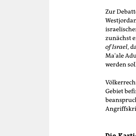
Zur Debatt
Westjordan
israelisch
zunächst e
of Israel
, d
Ma'ale Adu
werden sol
Völkerrecht
Gebiet befi
beanspruch
Angriffskri