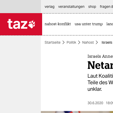
hautnavigation anspringen
hauptinhalt anspringen
footer anspringen
verlag
veranstaltungen
shop
fragen &
nahost-konflikt
usa unter trump
lan

taz zahl ich
taz zahl ich
Startseite
Politik
Nahost
Israels
themen
politik
Israels Ann
Neta
öko
Laut Koali
gesellschaft
Teile des W
unklar.
kultur
sport
30.6.2020
18:0