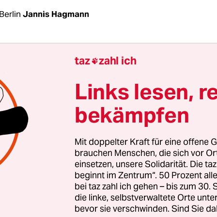
Berlin
Jannis Hagmann
naten wird in Israel und den palästinensischen 
taz
zahl ich

 mit Spannung erwartet. Laut Koalitionsvertrag dar
chef Benjamin Netanjahu ab Mittwoch Schritte 
Links lesen, r
ten Annexion von Teilen des Westjordanlands ein
bekämpfen
 Pläne per Kabinettsbeschluss oder mit
smehrheit umsetzen.
Mit doppelter Kraft für eine offene G
: Noch immer ist völlig unklar, um welche Gebiet
brauchen Menschen, die sich vor O
einsetzen, unsere Solidarität. Die ta
dlage für eine Annexion von Palästinensergebiete
beginnt im Zentrum“. 50 Prozent a
e Nahostplan, den die US-Regierung im Januar vo
bei taz zahl ich gehen – bis zum 30
 Trump’sche Vision, die einen noch zu schaffende
die linke, selbstverwaltete Orte unte
 Palästina und ein flächenmäßig erweitertes Isra
bevor sie verschwinden. Sind Sie da