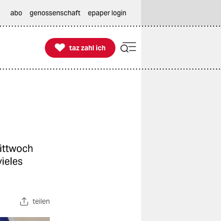
abo
genossenschaft
epaper login

taz zahl ich
taz zahl ich
Mittwoch
vieles
teilen