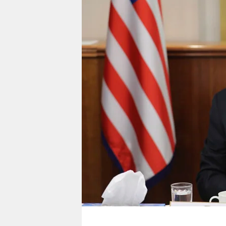
berlin
nord
wahrheit
verlag
verlag
veranstaltungen
shop
fragen & hilfe
unterstützen
abo
genossenschaft