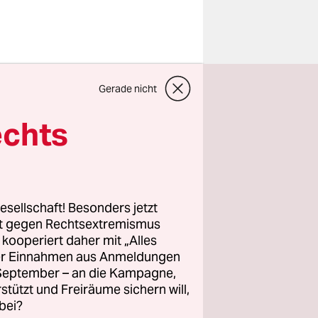
Gebieten
Gerade nicht
f Israels
zur
echts
leiten. Er
esellschaft! Besonders jetzt
e es genau
rt gegen Rechtsextremismus
z kooperiert daher mit „Alles
n ist der
ller Einnahmen aus Anmeldungen
rgestellt
. September – an die Kampagne,
n
rstützt und Freiräume sichern will,
el
bei?