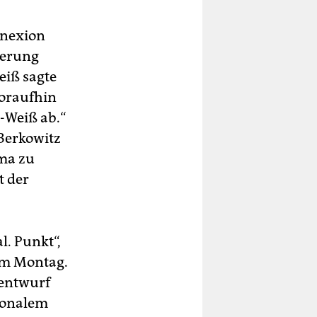
nnexion
ierung
eiß sagte
woraufhin
-Weiß ab.“
Berkowitz
ma zu
t der
l. Punkt“,
am Montag.
entwurf
tionalem