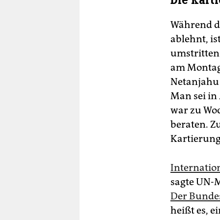
Die Kart
Während di
ablehnt, i
umstritten
am Montag,
Netanjahu 
Man sei in
war zu Woc
beraten. Z
Kartierung
Internation
sagte UN-
Der Bundes
heißt es, 