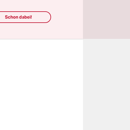
eschlossen.
ion –
Schon dabei!