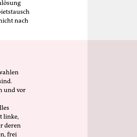
enlösung
iets­tausch
nicht nach
wahlen
sind.
h und vor
lles
 linke,
ür deren
n, frei