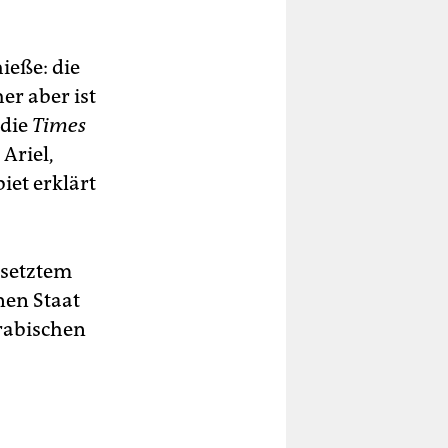
ieße: die
er aber ist
die
Times
Ariel,
et erklärt
besetztem
nen Staat
rabischen