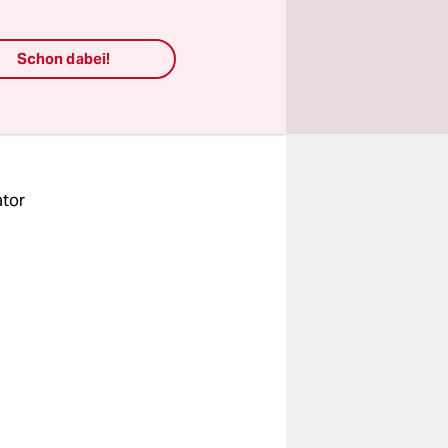
gien,
als auch,
Schon dabei!
ator