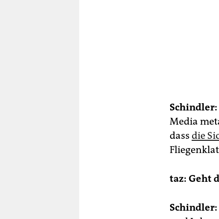
Schindler:
Media meta
dass
die S
Fliegenkla
taz: Geht d
Schindler: