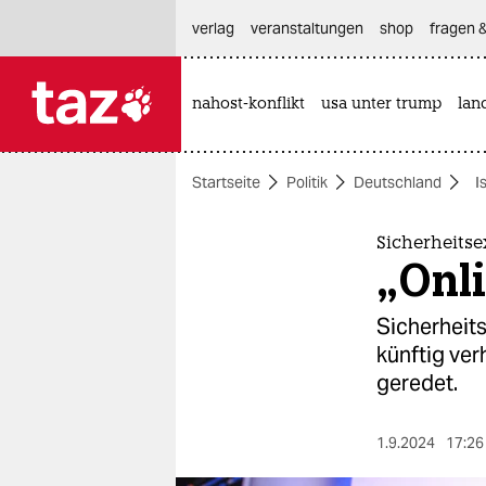
hautnavigation anspringen
hauptinhalt anspringen
footer anspringen
verlag
veranstaltungen
shop
fragen &
nahost-konflikt
usa unter trump
lan

taz zahl ich
taz zahl ich
Startseite
Politik
Deutschland
I
themen
politik
Sicherheitse
„Onli
öko
Sicherheit
gesellschaft
künftig ver
geredet.
kultur
sport
1.9.2024
17:26