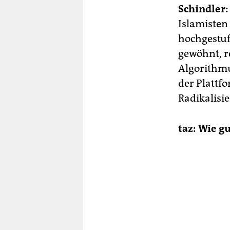
Schindler:
Islamisten
hochgestuf
gewöhnt, re
Algorithmu
der Plattfo
Radikalisi
taz: Wie g