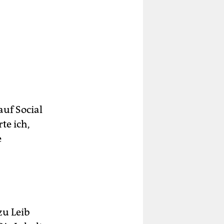
auf Social
te ich,
e
zu Leib