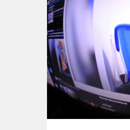
berlin
nord
wahrheit
verlag
verlag
veranstaltungen
shop
fragen & hilfe
unterstützen
abo
genossenschaft