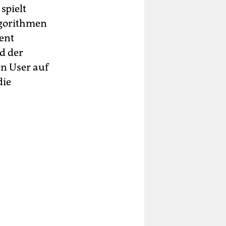
spielt
lgorithmen
ent
rd der
en User auf
die