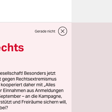
iche
Gerade nicht
 hat sich
echts
ine. Der
onell.
esellschaft! Besonders jetzt
rt gegen Rechtsextremismus
z kooperiert daher mit „Alles
ller Einnahmen aus Anmeldungen
. September – an die Kampagne,
icht hat.
rstützt und Freiräume sichern will,
bei?
 ob man