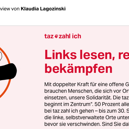
rview von
Klaudia Lagozinski
chindler, es scheint, als hätte sich
der mutmaßl
taz
zahl ich

 von Solingen
in Deutschland radikalisiert. Wie
erung in den letzten Jahren verändert?
Links lesen, r
bekämpfen
 Schindler:
Es gab einen Shift von offline zu onl
extremistisch-islamistischen Bereich ist professi
den in zwei, drei Minuten vermittelt.
Mit doppelter Kraft für eine offene G
brauchen Menschen, die sich vor O
einsetzen, unsere Solidarität. Die ta
adikalisiert
der IS
im Netz?
beginnt im Zentrum“. 50 Prozent a
bei taz zahl ich gehen – bis zum 30
Aus Neugier schaut jemand, was der IS veröffentl
die linke, selbstverwaltete Orte unte
bevor sie verschwinden. Sind Sie da
t banale Narrative. Darüber, was man essen darf,