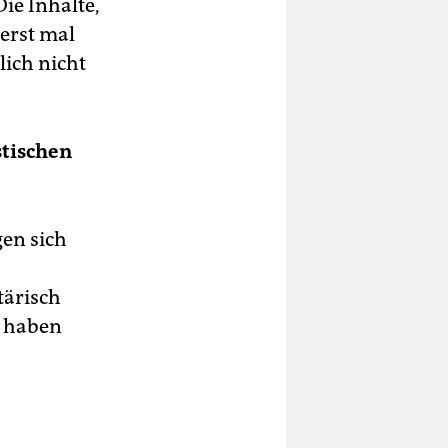
ie Inhalte,
 erst mal
lich nicht
stischen
en sich
tärisch
– haben