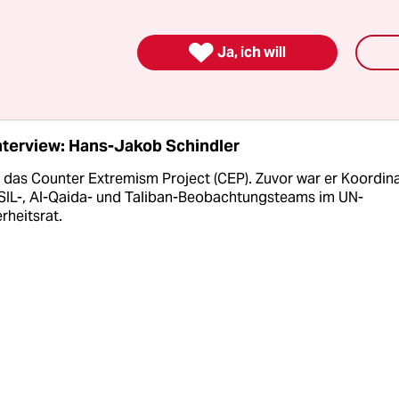
rf. Der IS, wie auch andere extremistische Ideolo
 alles eine Antwort zu haben. Es gibt kein sowohl 

Ja, ich will
 oder falsch.
nterview: Hans-Jakob Schindler
t das Counter Extremism Project (CEP). Zuvor war er Koordin
SIL-, Al-Qaida- und Taliban-Be­ob­achtungs­teams im UN-
rheitsrat.