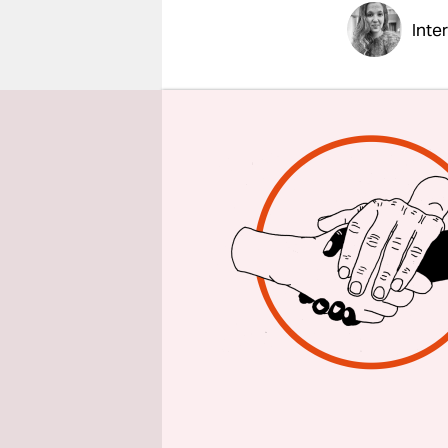
epaper login
Inte
taz: Herr S
Attentäter
Radikalisi
Hans-Jakob
Content im 
Inhalte wer
taz: Wie r
Schindler:
Findet ers