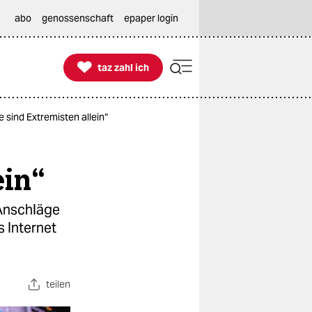
abo
genossenschaft
epaper login

taz zahl ich
taz zahl ich
 sind Extremisten allein“
ein“
 Anschläge
 Internet
teilen