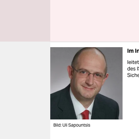
rauchen da
scheint auf
nur richtig
Im I
leite
des I
Siche
Bild: Uli Sapountsis