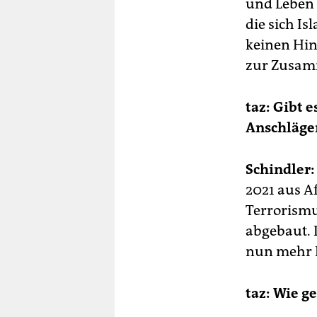
und Leben 
die sich Is
keinen Hin
zur Zusamm
taz: Gibt 
Anschläge
Schindler:
2021 aus A
Terrorismu
abgebaut. 
nun mehr K
taz: Wie g