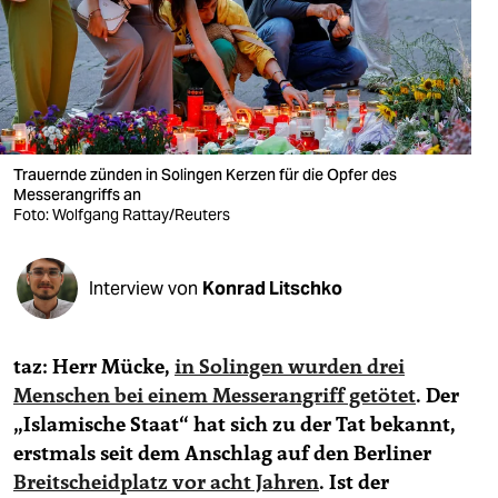
berlin
nord
wahrheit
verlag
Trauernde zünden in Solingen Kerzen für die Opfer des
verlag
Messerangriffs an
Foto: Wolfgang Rattay/Reuters
veranstaltungen
shop
Interview von
Konrad Litschko
fragen & hilfe
taz: Herr Mücke,
in Solingen wurden drei
unterstützen
Menschen bei einem Messerangriff getötet
. Der
abo
„Islamische Staat“ hat sich zu der Tat bekannt,
erstmals seit dem Anschlag auf den Berliner
genossenschaft
Breitscheidplatz vor acht Jahren
. Ist der