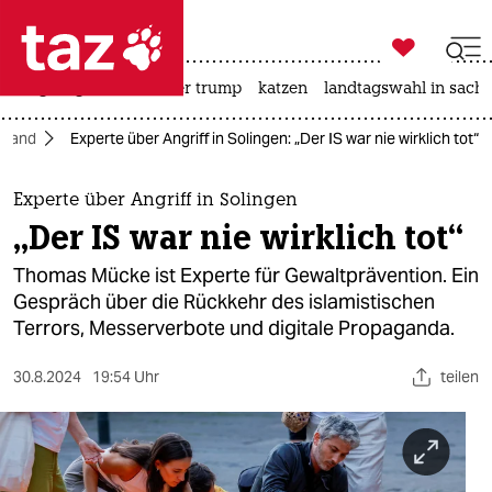

taz zahl ich
bergsteigen
usa unter trump
katzen
landtagswahl in sachs

taz zahl ich
hland
Experte über Angriff in Solingen: „Der IS war nie wirklich tot“
taz zahl ich
themen
Experte über Angriff in Solingen
„Der IS war nie wirklich tot“
politik
Thomas Mücke ist Experte für Gewaltprävention. Ein
öko
Gespräch über die Rückkehr des islamistischen
Terrors, Messerverbote und digitale Propaganda.
gesellschaft
30.8.2024
19:54 Uhr
teilen
kultur
sport