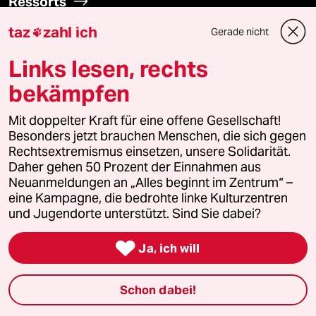
Ressorts
taz
zahl ich
Gerade nicht

Politik
Links lesen, rechts
Öko
bekämpfen
Gesellschaft
Mit doppelter Kraft für eine offene Gesellschaft!
Besonders jetzt brauchen Menschen, die sich gegen
Kultur
Rechtsextremismus einsetzen, unsere Solidarität.
Daher gehen 50 Prozent der Einnahmen aus
Neuanmeldungen an „Alles beginnt im Zentrum“ –
Sport
eine Kampagne, die bedrohte linke Kulturzentren
und Jugendorte unterstützt. Sind Sie dabei?
Berlin

Ja, ich will
Nord
Wahrheit
Schon dabei!