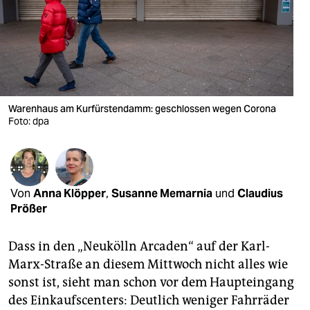
berlin
nord
wahrheit
verlag
Warenhaus am Kurfürstendamm: geschlossen wegen Corona
verlag
Foto: dpa
veranstaltungen
shop
Von
Anna Klöpper
,
Susanne Memarnia
und
Claudius
fragen & hilfe
Prößer
unterstützen
Dass in den „Neukölln Arcaden“ auf der Karl-
abo
Marx-Straße an diesem Mittwoch nicht alles wie
sonst ist, sieht man schon vor dem Haupteingang
genossenschaft
des Einkaufscenters: Deutlich weniger Fahrräder