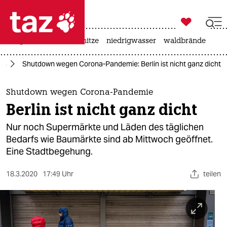

taz zahl ich
krieg in der ukraine
hitze
niedrigwasser
waldbrände

taz zahl ich
us
Shutdown wegen Corona-Pandemie: Berlin ist nicht ganz dicht
taz zahl ich
themen
Shutdown wegen Corona-Pandemie
Berlin ist nicht ganz dicht
politik
Nur noch Supermärkte und Läden des täglichen
öko
Bedarfs wie Baumärkte sind ab Mittwoch geöffnet.
Eine Stadtbegehung.
gesellschaft
18.3.2020
17:49 Uhr
teilen
kultur
sport