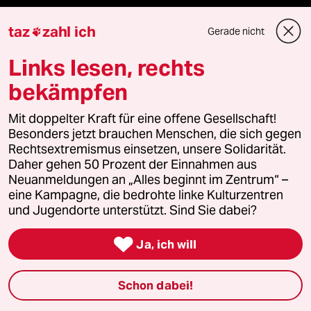
taz
zahl ich
Gerade nicht

Newsletter
Links lesen, rechts
bekämpfen
team zukunft
Mit doppelter Kraft für eine offene Gesellschaft!
taz frisch
Besonders jetzt brauchen Menschen, die sich gegen
Rechtsextremismus einsetzen, unsere Solidarität.
taz zahl ich
Daher gehen 50 Prozent der Einnahmen aus
Neuanmeldungen an „Alles beginnt im Zentrum“ –
taz lab Infobrief
eine Kampagne, die bedrohte linke Kulturzentren
und Jugendorte unterstützt. Sind Sie dabei?

Ja, ich will
Veranstaltungen
Schon dabei!
Demnächst