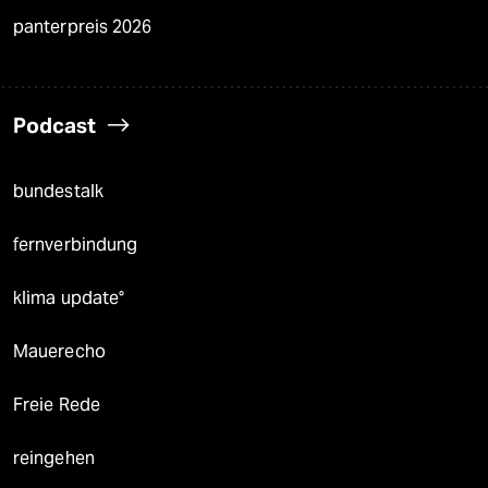
panterpreis 2026
Podcast
bundestalk
fernverbindung
klima update°
Mauerecho
Freie Rede
reingehen