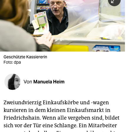
berlin
nord
wahrheit
verlag
verlag
Geschützte Kassiererin
Foto: dpa
veranstaltungen
shop
Von
Manuela Heim
fragen & hilfe
unterstützen
Zweiundvierzig Einkaufskörbe und -wagen
kursieren in dem kleinen Einkaufsmarkt in
abo
Friedrichshain. Wenn alle vergeben sind, bildet
genossenschaft
sich vor der Tür eine Schlange. Ein Mitarbeiter