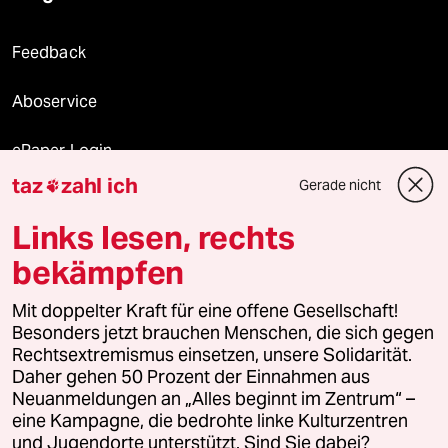
Feedback
Aboservice
ePaper Login
taz
zahl ich
Gerade nicht

Downloads für Abonnierende
Links lesen, rechts
bekämpfen
© 2026 taz Verlags und Vertriebs GmbH
Alle Rechte vorbehalten. Bei rechtlichen Fragen oder für Genehmigungen
Mit doppelter Kraft für eine offene Gesellschaft!
wenden Sie sich bitte an
lizenzen@taz.de
Besonders jetzt brauchen Menschen, die sich gegen
Rechtsextremismus einsetzen, unsere Solidarität.
Daher gehen 50 Prozent der Einnahmen aus
Feedback
Redaktionsstatut
Kommune-Richtlinien
KI-
Neuanmeldungen an „Alles beginnt im Zentrum“ –
eine Kampagne, die bedrohte linke Kulturzentren
Leitlinie
Informant
Datenschutz
Impressum
AGB
und Jugendorte unterstützt. Sind Sie dabei?