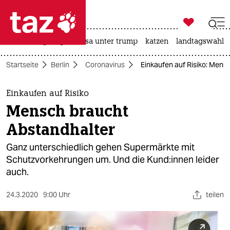

taz zahl ich
hitze
bergsteigen
usa unter trump
katzen
landtagswahl i

taz zahl ich
Startseite
Berlin
Coronavirus
Einkaufen auf Risiko: Mens
taz zahl ich
themen
Einkaufen auf Risiko
Mensch braucht
politik
Abstandhalter
öko
Ganz unterschiedlich gehen Supermärkte mit
Schutzvorkehrungen um. Und die Kund:innen leider
gesellschaft
auch.
kultur
24.3.2020
9:00 Uhr
teilen
sport