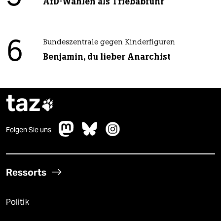
AfD-Wählen als Triebabfuhr
6
Bundeszentrale gegen Kinderfiguren
Benjamin, du lieber Anarchist
taz

Folgen Sie uns
Ressorts
Politik