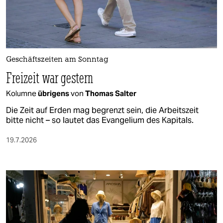
berlin
nord
wahrheit
Geschäftszeiten am Sonntag
verlag
Freizeit war gestern
verlag
Kolumne
übrigens
von
Thomas Salter
veranstaltungen
Die Zeit auf Erden mag begrenzt sein, die Arbeitszeit
bitte nicht – so lautet das Evangelium des Kapitals.
shop
19.7.2026
fragen & hilfe
unterstützen
abo
genossenschaft