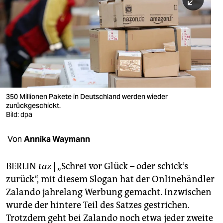
berlin
nord
wahrheit
verlag
verlag
350 Millionen Pakete in Deutschland werden wieder
zurückgeschickt.
veranstaltungen
Bild: dpa
shop
Von
Annika Waymann
fragen & hilfe
unterstützen
BERLIN
taz
| „Schrei vor Glück – oder schick’s
zurück“, mit diesem Slogan hat der Onlinehändler
abo
Zalando jahrelang Werbung gemacht. Inzwischen
wurde der hintere Teil des Satzes gestrichen.
genossenschaft
Trotzdem geht bei Zalando noch etwa jeder zweite