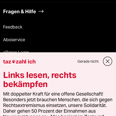
Fragen & Hilfe
Feedback
Aboservice
ePaper Login
taz
zahl ich
Gerade nicht

Downloads für Abonnierende
Links lesen, rechts
bekämpfen
© 2026 taz Verlags und Vertriebs GmbH
Mit doppelter Kraft für eine offene Gesellschaft!
Alle Rechte vorbehalten. Bei rechtlichen Fragen oder für Genehmigungen
wenden Sie sich bitte an
lizenzen@taz.de
Besonders jetzt brauchen Menschen, die sich gegen
Rechtsextremismus einsetzen, unsere Solidarität.
Daher gehen 50 Prozent der Einnahmen aus
Feedback
Redaktionsstatut
Kommune-Richtlinien
KI-