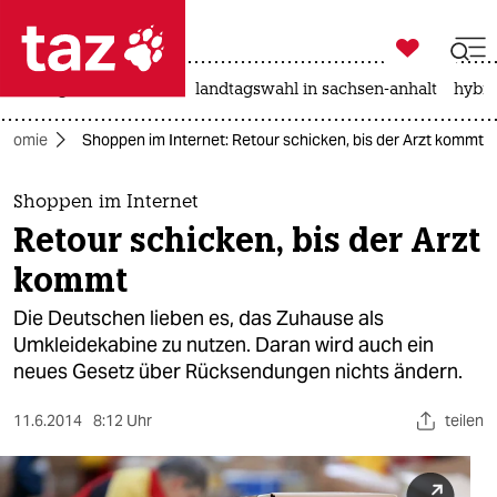

taz zahl ich
niedrigwasser
rente
landtagswahl in sachsen-anhalt
hybri

taz zahl ich
onomie
Shoppen im Internet: Retour schicken, bis der Arzt kommt
taz zahl ich
themen
Shoppen im Internet
Retour schicken, bis der Arzt
politik
kommt
öko
Die Deutschen lieben es, das Zuhause als
Umkleidekabine zu nutzen. Daran wird auch ein
gesellschaft
neues Gesetz über Rücksendungen nichts ändern.
kultur
11.6.2014
8:12 Uhr
teilen
sport