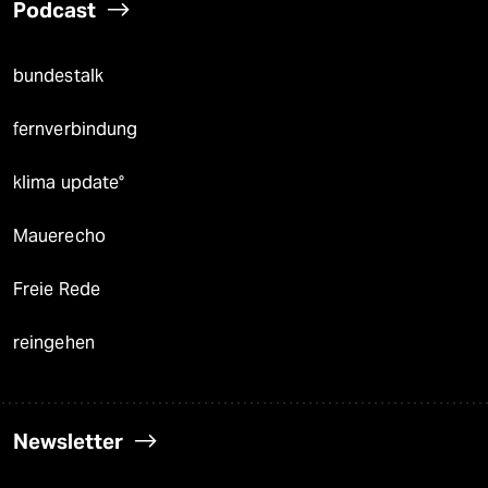
Podcast
bundestalk
fernverbindung
klima update°
Mauerecho
Freie Rede
reingehen
Newsletter