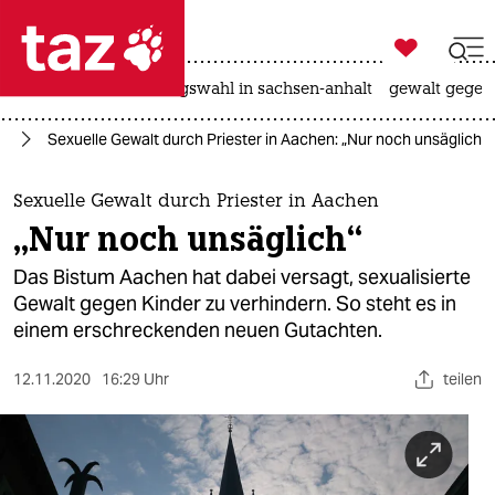

taz zahl ich
hitze
surfen
landtagswahl in sachsen-anhalt
gewalt gegen

taz zahl ich
ag
Sexuelle Gewalt durch Priester in Aachen: „Nur noch unsäglich“
taz zahl ich
themen
Sexuelle Gewalt durch Priester in Aachen
„Nur noch unsäglich“
politik
Das Bistum Aachen hat dabei versagt, sexualisierte
öko
Gewalt gegen Kinder zu verhindern. So steht es in
einem erschreckenden neuen Gutachten.
gesellschaft
12.11.2020
16:29 Uhr
teilen
kultur
sport