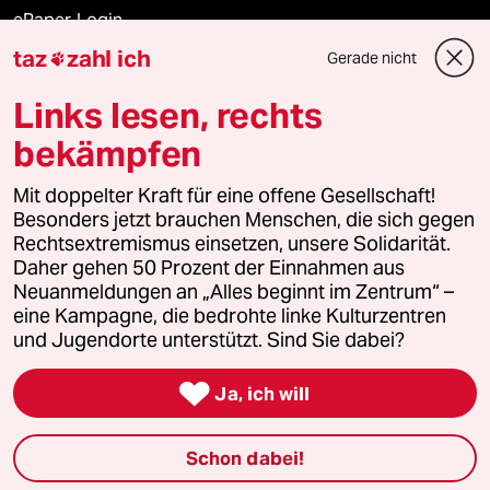
ePaper Login
taz
zahl ich
Gerade nicht

Downloads für Abonnierende
Links lesen, rechts
bekämpfen
© 2026 taz Verlags und Vertriebs GmbH
Mit doppelter Kraft für eine offene Gesellschaft!
Alle Rechte vorbehalten. Bei rechtlichen Fragen oder für Genehmigungen
wenden Sie sich bitte an
lizenzen@taz.de
Besonders jetzt brauchen Menschen, die sich gegen
Rechtsextremismus einsetzen, unsere Solidarität.
Daher gehen 50 Prozent der Einnahmen aus
Feedback
Redaktionsstatut
Kommune-Richtlinien
KI-
Neuanmeldungen an „Alles beginnt im Zentrum“ –
eine Kampagne, die bedrohte linke Kulturzentren
Leitlinie
Informant
Datenschutz
Impressum
AGB
und Jugendorte unterstützt. Sind Sie dabei?
Seitenwende
Einwilligungen widerrufen (Ads)

Ja, ich will
Schon dabei!