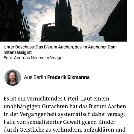
berlin
nord
wahrheit
verlag
Unter Beschuss: Das Bistum Aachen, das im Aachener Dom
mitansässig ist
verlag
Foto: Andreas Neumeier/imago
veranstaltungen
shop
Aus Berlin
Frederik Eikmanns
fragen & hilfe
Es ist ein vernichtendes Urteil: Laut einem
unterstützen
unabhängigen Gutachten hat das Bistum Aachen
abo
in der Vergangenheit systematisch dabei versagt,
Fälle von sexualisierter Gewalt gegen Kinder
genossenschaft
durch Geistliche zu verhindern, aufzuklären und