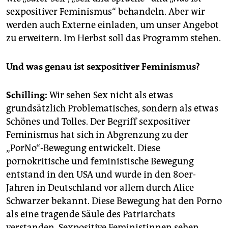
sexpositiver Feminismus“ behandeln. Aber wir
werden auch Externe einladen, um unser Angebot
zu erweitern. Im Herbst soll das Programm stehen.
Und was genau ist sexpositiver Feminismus?
Schilling:
Wir sehen Sex nicht als etwas
grundsätzlich Problematisches, sondern als etwas
Schönes und Tolles. Der Begriff sexpositiver
Feminismus hat sich in Abgrenzung zu der
„PorNo“-Bewegung entwickelt. Diese
pornokritische und feministische Bewegung
entstand in den USA und wurde in den 80er-
Jahren in Deutschland vor allem durch Alice
Schwarzer bekannt. Diese Bewegung hat den Porno
als eine tragende Säule des Patriarchats
verstanden. Sexpositive Feministinnen sehen