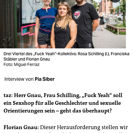
berlin
nord
wahrheit
verlag
verlag
Drei Viertel des „Fuck Yeah“-Kollektivs: Rosa Schilling (l.), Franciska
Stäbler und Florian Gnau
veranstaltungen
Foto: Miguel Ferraz
shop
Interview von
Pia Siber
fragen & hilfe
taz: Herr Gnau, Frau Schilling, „Fuck Yeah“ soll
unterstützen
ein Sexshop für alle Geschlechter und sexuelle
Orientierungen sein – geht das überhaupt?
abo
genossenschaft
Florian Gnau:
Dieser Herausforderung stellen wir