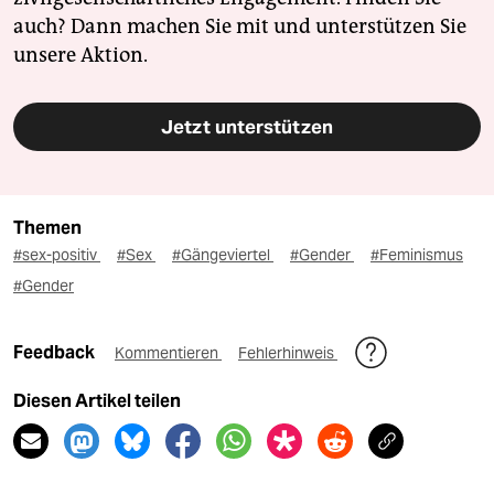
auch? Dann machen Sie mit und unterstützen Sie
unsere Aktion.
Jetzt unterstützen
Themen
#sex-positiv
#Sex
#Gängeviertel
#Gender
#Feminismus
#Gender
Feedback
Kommentieren
Fehlerhinweis
Diesen Artikel teilen