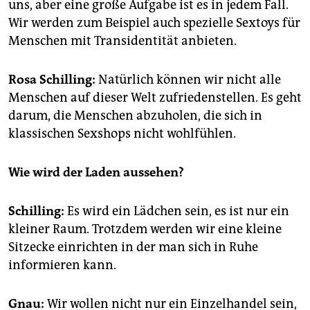
epaper login
uns, aber eine große Aufgabe ist es in jedem Fall.
Wir werden zum Beispiel auch spezielle Sextoys für
Menschen mit Transidentität anbieten.
Rosa Schilling:
Natürlich können wir nicht alle
Menschen auf dieser Welt zufriedenstellen. Es geht
darum, die Menschen abzuholen, die sich in
klassischen Sexshops nicht wohlfühlen.
Wie wird der Laden aussehen?
Schilling:
Es wird ein Lädchen sein, es ist nur ein
kleiner Raum. Trotzdem werden wir eine kleine
Sitzecke einrichten in der man sich in Ruhe
informieren kann.
Gnau:
Wir wollen nicht nur ein Einzelhandel sein,