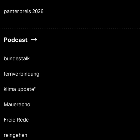
panterpreis 2026
Podcast
bundestalk
fernverbindung
klima update°
Mauerecho
Freie Rede
reingehen