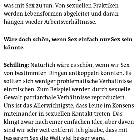
was mit Sex zu tun. Von sexuellen Praktiken
werden Lebensformen abgeleitet und daran
hängen wieder Arbeitsverhältnisse.
Wäre doch schön, wenn Sex einfach nur Sex sein
könnte.
Schilling:
Natürlich wäre es schön, wenn wir Sex
von bestimmten Dingen entkoppeln könnten. Es
sollten sich weniger problematische Verhältnisse
einmischen. Zum Beispiel werden durch sexuelle
Gewalt patriarchale Verhältnisse reproduziert.
Uns ist das Allerwichtigste, dass Leute im Konsens
miteinander in sexuellen Kontakt treten. Das
klingt zwar nach einer einfachen Idee, aber davon
sind wir sehr weit entfernt. Ich glaube, dass mit
besserem Sex die Welt viel besser wäre.