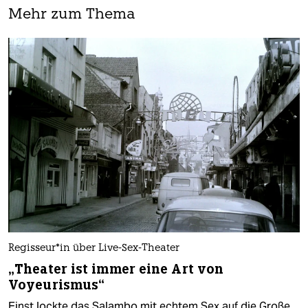
Mehr zum Thema
Re­gis­seu­r*in über Live-Sex-Theater
„Theater ist immer eine Art von
Voyeurismus“
Einst lockte das Salambo mit echtem Sex auf die Große