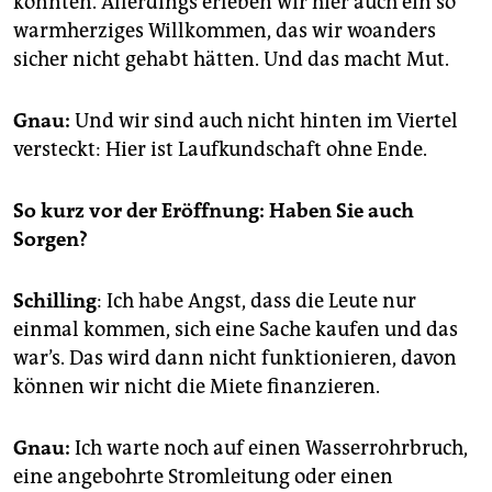
könnten. Allerdings erleben wir hier auch ein so
warmherziges Willkommen, das wir woanders
sicher nicht gehabt hätten. Und das macht Mut.
Gnau:
Und wir sind auch nicht hinten im Viertel
versteckt: Hier ist Laufkundschaft ohne Ende.
So kurz vor der Eröffnung: Haben Sie auch
Sorgen?
Schilling
: Ich habe Angst, dass die Leute nur
einmal kommen, sich eine Sache kaufen und das
war’s. Das wird dann nicht funktionieren, davon
können wir nicht die Miete finanzieren.
Gnau:
Ich warte noch auf einen Wasserrohrbruch,
eine angebohrte Stromleitung oder einen