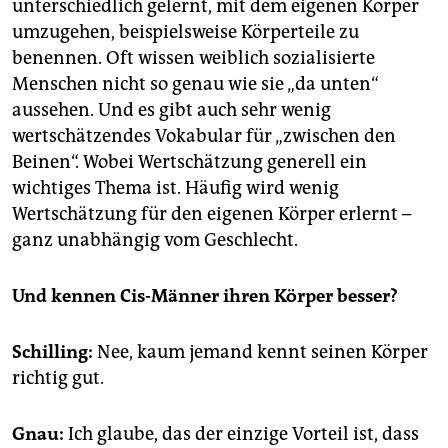
unterschiedlich gelernt, mit dem eigenen Körper
umzugehen, beispielsweise Körperteile zu
benennen. Oft wissen weiblich sozialisierte
Menschen nicht so genau wie sie „da unten“
aussehen. Und es gibt auch sehr wenig
wertschätzendes Vokabular für „zwischen den
Beinen“. Wobei Wertschätzung generell ein
wichtiges Thema ist. Häufig wird wenig
Wertschätzung für den eigenen Körper erlernt –
ganz unabhängig vom Geschlecht.
Und kennen Cis-Männer ihren Körper besser?
Schilling:
Nee, kaum jemand kennt seinen Körper
richtig gut.
Gnau:
Ich glaube, das der einzige Vorteil ist, dass