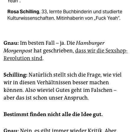
Yeah“.
Rosa Schilling
, 33, lernte Buchbinderin und studierte
Kulturwissenschaften. Mitinhaberin von „Fuck Yeah“.
Gnau:
Im besten Fall – ja. Die
Hamburger
Morgenpost
hat geschrieben,
dass wir die Sexshop-
Revolution sind
.
Schilling:
Natürlich stellt sich die Frage, wie viel
wir in diesen Verhältnissen besser machen
können. Also wieviel Gutes geht im Falschen –
aber das ist schon unser Anspruch.
Bestimmt finden nicht alle die Idee gut.
Gnau:
Nein, es gibt immer wieder Kritik. Aber