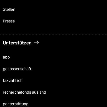
Stellen
Presse
Unterstützen
abo
genossenschaft
taz zahl ich
recherchefonds ausland
panterstiftung