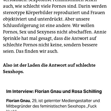
auch, wie schlecht viele Pornos sind. Darin werden
stereotype Körperbilder reproduziert und Frauen
objektiviert und unterdrückt. Aber unsere
Schlussfolgerung ist eine andere. Wir wollen
Pornos, Sex und Sexyness nicht abschaffen. Annie
Sprinkle hat mal gesagt, dass die Antwort auf
schlechte Pornos nicht keine, sondern bessere
seien. Das finden wir auch.
Also ist der Laden die Antwort auf schlechte
Sexshops.
Im Interview: Florian Gnau und Rosa Schilling
Florian Gnau
, 29, ist gelernter Mediengestalter und
Mitbegründer des feministischen Sexshops „Fuck