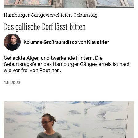
berlin
nord
Hamburger Gängeviertel feiert Geburtstag
Das gallische Dorf lässt bitten
wahrheit
verlag
Kolumne
Großraumdisco
von
Klaus Irler
verlag
Gehackte Algen und twerkende Hintern. Die
Geburtstagsfeier des Hamburger Gängeviertels ist nach
veranstaltungen
wie vor frei von Routinen.
shop
1.9.2023
fragen & hilfe
unterstützen
abo
genossenschaft