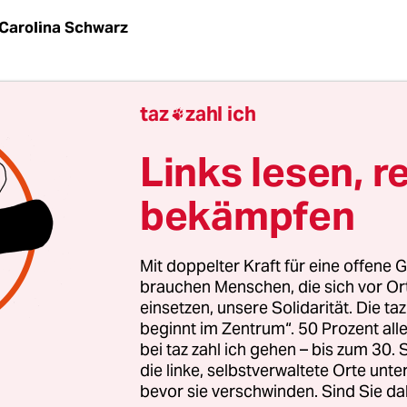
Carolina Schwarz
maximal drei Episoden bis man als Zuschauer_in 
taz
zahl ich

ner Erzählstränge und Zeitebenen das Gefühl hat
hschaut.
Links lesen, r
bekämpfen
(Cate Blanchett)
bekommt am Abend, nachdem sie
rnalistin ausgezeichnet worden war, ein noch
tlichtes Buch nach Hause geschickt. Sofort beginn
Mit doppelter Kraft für eine offene G
stockt schon beim
„Disclaimer“
: „Jede Ähnlichkeit
brauchen Menschen, die sich vor O
einsetzen, unsere Solidarität. Die ta
er toten Personen ist kein Zufall.“ Schnell stellt 
beginnt im Zentrum“. 50 Prozent a
fest, dass die Geschichte von ihr handelt. Einer Fr
bei taz zahl ich gehen – bis zum 30
hren Mann vernachlässigt, im Italien-Urlaub ein
die linke, selbstverwaltete Orte unte
bevor sie verschwinden. Sind Sie da
 dem jungen Jonathan (Louis Partridge) beginnt.