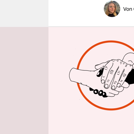
epaper login
Von
Es dauert 
verschiede
alles durc
Catherine 
als TV-Jou
unveröffen
lesen und 
lebenden od
erschreckt 
Kind und i
Affäre mit