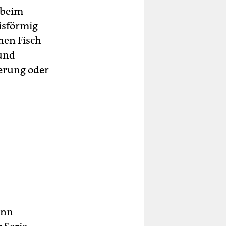
 beim
eisförmig
nen Fisch
 und
ierung oder
enn