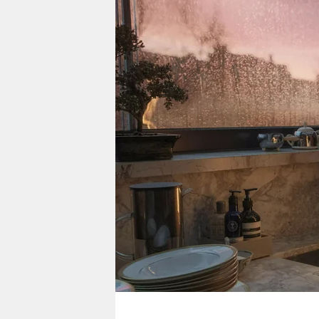
berlin
nord
wahrheit
verlag
verlag
veranstaltungen
shop
fragen & hilfe
unterstützen
abo
genossenschaft