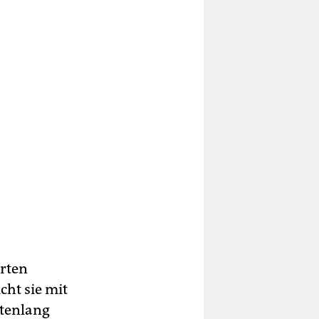
rten
ht sie mit
utenlang