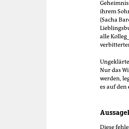
Geheimnis.
ihrem Sohn
(Sacha Bar
Lieblingsb
alle Kolle
verbitterte
Ungeklärte
Nur das Wi
werden, leg
es auf den 
Aussagek
Diese fehle