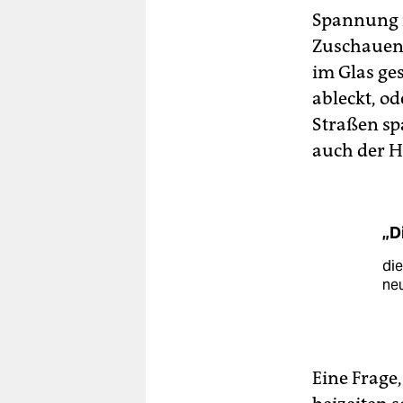
Spannung i
Zuschauen 
im Glas ges
ableckt, o
Straßen sp
auch der 
„D
die
ne
Eine Frage