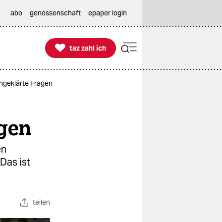
abo
genossenschaft
epaper login

taz zahl ich
taz zahl ich
ungeklärte Fragen
agen
en
Das ist
teilen