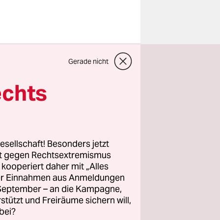
trotz
Gerade nicht
: Ich habe
echts
 gerade
t sie zu
esellschaft! Besonders jetzt
 mit
rt gegen Rechtsextremismus
z kooperiert daher mit „Alles
sie
ller Einnahmen aus Anmeldungen
au, die ihr
. September – an die Kampagne,
e heiße
rstützt und Freiräume sichern will,
bei?
 Am Ende