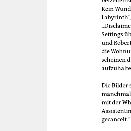
beizeiten s
Kein Wunde
Labyrinth“
„Disclaimer
Settings ü
und Robert
die Wohnun
scheinen d
aufzuhalt
Die Bilder
manchmal 
mit der Wh
Assistentin
gecancelt.“