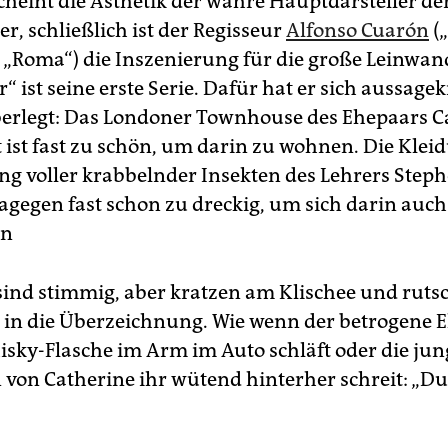
cheint die Ästhetik der wahre Hauptdarsteller der
r, schließlich ist der Regisseur
Alfonso Cuarón
(
, „Roma“) die Inszenierung für die große Leinwa
“ ist seine erste Serie. Dafür hat er sich aussagek
berlegt: Das Londoner Townhouse des Ehepaars C
 ist fast zu schön, um darin zu wohnen. Die Kle
g voller krabbelnder Insekten des Lehrers Step
agegen fast schon zu dreckig, um sich darin auch
en
 sind stimmig, aber kratzen am Klischee und ruts
in die Überzeichnung. Wie wenn der betrogene
isky-Flasche im Arm im Auto schläft oder die jun
 von Catherine ihr wütend hinterher schreit: „Du