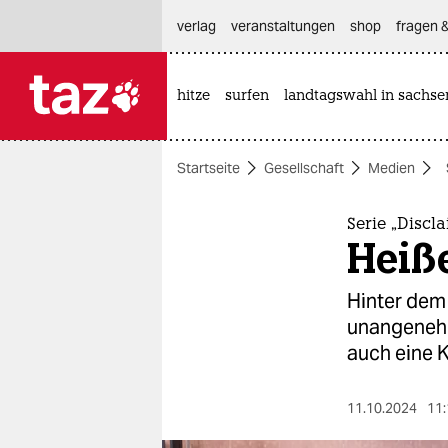
hautnavigation anspringen
hauptinhalt anspringen
footer anspringen
verlag
veranstaltungen
shop
fragen &
hitze
surfen
landtagswahl in sachse

taz zahl ich
taz zahl ich
Startseite
Gesellschaft
Medien
themen
politik
Serie „Discl
Heiße
öko
Hinter dem
gesellschaft
unangenehm
auch eine 
kultur
sport
11.10.2024
11: