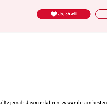
ubs ist Jonathan tot – ertrunken im Mittelmeer.

Ja, ich will
llte jemals davon erfahren, es war ihr am besten