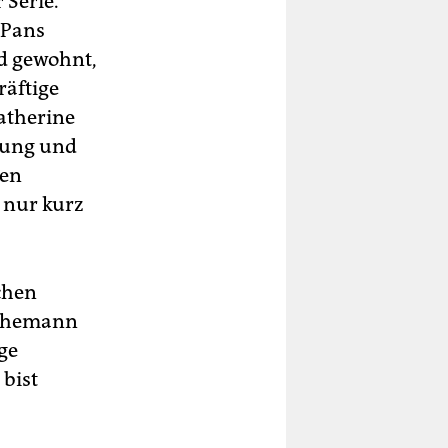
 Serie.
„Pans
nd gewohnt,
räftige
atherine
idung und
hen
 nur kurz
chen
 Ehemann
ge
 bist