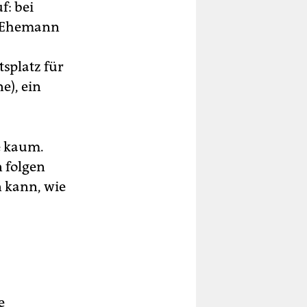
f: bei
m Ehemann
splatz für
e), ein
e kaum.
n folgen
n kann, wie
e