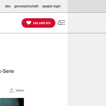
abo
genossenschaft
epaper login

taz zahl ich
taz zahl ich
t-Serie
teilen