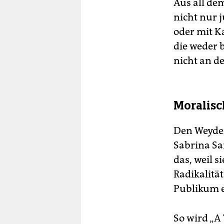
Aus all de
nicht nur 
oder mit K
die weder 
nicht an d
Moralis
Den Weyde
Sabrina Sa
das, weil 
Radikalitä
Publikum e
So wird „A