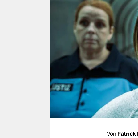
berlin
nord
wahrheit
verlag
verlag
veranstaltungen
shop
fragen & hilfe
unterstützen
abo
genossenschaft
Von
Patrick