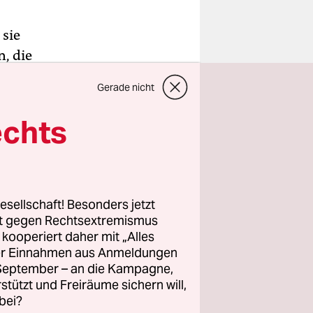
sie
, die
akob und
Gerade nicht
ken wie
wie Ivie“
echts
­nen
 ansieht,
esellschaft! Besonders jetzt
 von
rt gegen Rechtsextremismus
z kooperiert daher mit „Alles
e Brüder
ller Einnahmen aus Anmeldungen
uellen
. September – an die Kampagne,
Fiktion
rstützt und Freiräume sichern will,
bei?