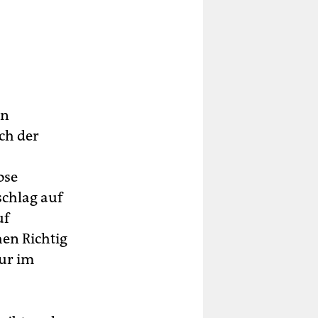
en
ch der
ose
schlag auf
uf
hen Richtig
nur im