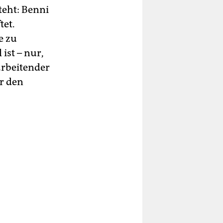
steht: Benni
tet.
e zu
ist – nur,
arbeitender
ür den