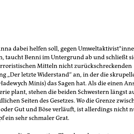
a dabei helfen soll, gegen Um­welt­ak­ti­vis­t*in­n
, taucht Benni im Untergrund ab und schließt si
erroristischen Mitteln nicht zurückschreckenden
g „Der letzte Widerstand“ an, in der die skrupell
adewych Minis) das Sagen hat. Als die einen An
erie plant, stehen die beiden Schwestern längst a
dlichen Seiten des Gesetzes. Wo die Grenze zwisc
oder Gut und Böse verläuft, ist allerdings nicht 
 ein sehr schma­ler Grat.