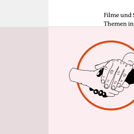
epaper login
Filme und 
Themen in 
unsere Ges
Jonas Weyd
„Systemspre
seit Jahren
gehören, k
Und doch s
wie selten
tagespolit
nun mit ih
Debatten a
kaum sein.