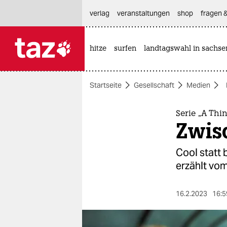
hautnavigation anspringen
hauptinhalt anspringen
footer anspringen
verlag
veranstaltungen
shop
fragen &
hitze
surfen
landtagswahl in sachse

taz zahl ich
taz zahl ich
Startseite
Gesellschaft
Medien
themen
politik
Serie „A Thin
Zwisc
öko
Cool statt 
gesellschaft
erzählt vom
kultur
16.2.2023
16:5
sport