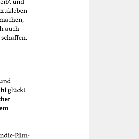
eibt und
stzukleben
u machen,
ch auch
 schaffen.
 und
hl glückt
cher
dem
Indie-Film-