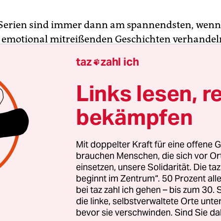
Serien sind immer dann am spannendsten, wenn 
emotional mitreißenden Geschichten verhandeln
ellschaft wirklich bewegen. Das Leitmotto, das J
taz
zahl ich

emann formulieren, die mit preisgekrönten Wer
nger“, „Niemand ist bei den Kälbern“ oder „Ivie 
Links lesen, r
 zu den interessantesten deutschen Pro­du­zen­t*in
bekämpfen
lingt ohne Frage naheliegend.
cheint es kein Kinderspiel zu sein, wenn man sich
Mit doppelter Kraft für eine offene G
 hierzulande wirklich packend und unterhaltsam
brauchen Menschen, die sich vor O
einsetzen, unsere Solidarität. Die ta
ischen Themen erzählt wird. Doch es geht, wie di
beginnt im Zentrum“. 50 Prozent a
rer ersten Serie beweisen: viel enger an brandakt
bei taz zahl ich gehen – bis zum 30
ls „A Thin Line“ (zu sehen bei Paramount+) kann 
die linke, selbstverwaltete Orte unte
bevor sie verschwinden. Sind Sie da