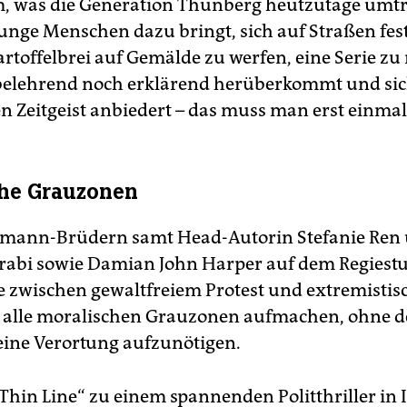
m, was die Generation Thunberg heutzutage umtr
junge Menschen dazu bringt, sich auf Straßen fe
artoffelbrei auf Gemälde zu werfen, eine Serie z
belehrend noch erklärend herüberkommt und si
en Zeitgeist anbiedert – das muss man erst einmal
che Grauzonen
mann-Brüdern samt Head-Autorin Stefanie Ren
rabi sowie Damian John Harper auf dem Regiestu
sie zwischen gewaltfreiem Protest und extremistis
t alle moralischen Grauzonen aufmachen, ohne 
ine Verortung aufzunötigen.
 Thin Line“ zu einem spannenden Politthriller in 