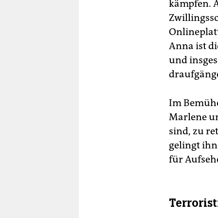
kämpfen. A
Zwillings
Onlineplatt
Anna ist di
und insgesa
draufgänge
Im Bemühen
Marlene un
sind, zu r
gelingt ih
für Aufseh
Terrorist