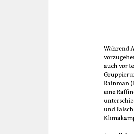
Während Ann
vorzugehen
auch vor t
Gruppierun
Rainman (H
eine Raffin
unterschie
und Falsch 
Klimakampf