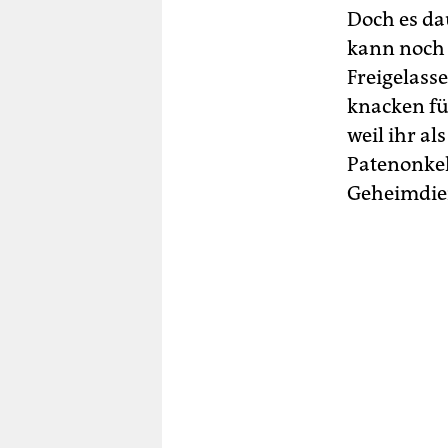
Doch es dau
kann noch 
Freigelasse
knacken für
weil ihr a
Patenonkel 
Geheimdien