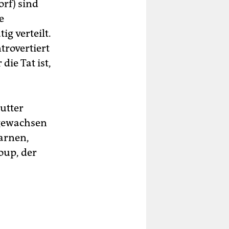
rf) sind
e
ig verteilt.
trovertiert
die Tat ist,
utter
fgewachsen
tarnen,
oup, der