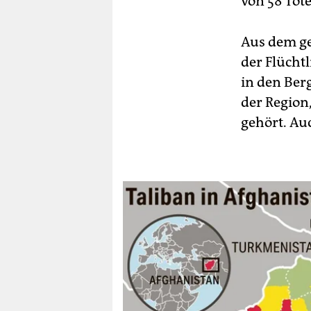
von 58 Tot
Aus dem ge
der Flücht
in den Ber
der Region,
gehört. Auc