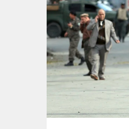
berlin
nord
wahrheit
verlag
verlag
veranstaltungen
shop
fragen & hilfe
unterstützen
abo
genossenschaft