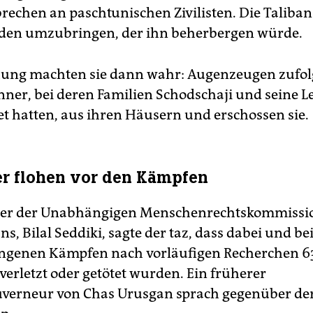
brechen an paschtunischen Zivilisten. Die Taliban
eden umzubringen, der ihn beherbergen würde.
ung machten sie dann wahr: Augenzeugen zufol
änner, bei deren Familien Schodschaji und seine L
t hatten, aus ihren Häusern und erschossen sie.
r flohen vor den Kämpfen
her der Unabhängigen Menschenrechtskommissi
s, Bilal Seddiki, sagte der taz, dass dabei und be
ngenen Kämpfen nach vorläufigen Recherchen 6
erletzt oder getötet wurden. Ein früherer
uverneur von Chas Urusgan sprach gegenüber der 