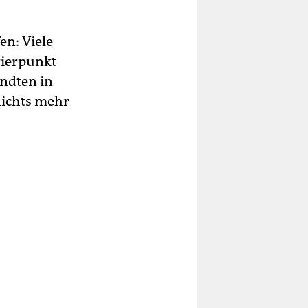
n: Viele
rierpunkt
andten in
 nichts mehr