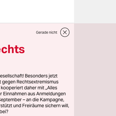
ttentat
Gerade nicht
lag ums
echts
t bekannte
die
esellschaft! Besonders jetzt
rade
rt gegen Rechtsextremismus
z kooperiert daher mit „Alles
ller Einnahmen aus Anmeldungen
. September – an die Kampagne,
rstützt und Freiräume sichern will,
bei?