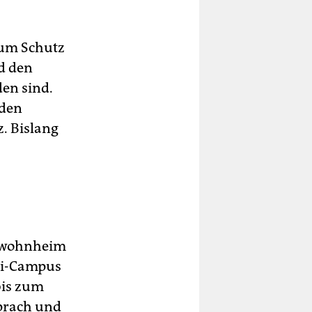
zum Schutz
d den
en sind.
 den
z. Bislang
enwohnheim
ni-Campus
bis zum
sprach und