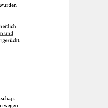
e wurden
heitlich
an und
rgerückt.
schaji.
nn wegen