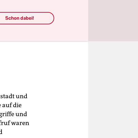
Schon dabei!
stadt und
 auf die
griffe und
fruf waren
d