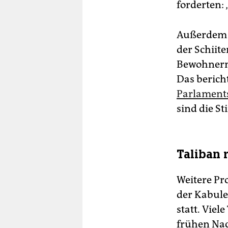
forderten: 
Außerdem v
der Schiit
Bewohnern 
Das bericht
Parlament
sind die S
Taliban 
Weitere Pr
der Kabule
statt. Viel
frühen Nac