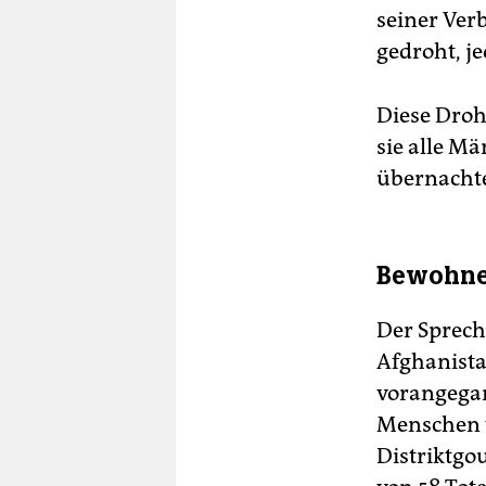
seiner Ver
gedroht, j
Diese Droh
sie alle M
übernachte
Bewohne
Der Sprec
Afghanistan
vorangega
Menschen v
Distriktgo