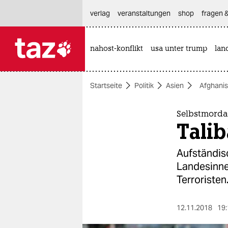
hautnavigation anspringen
hauptinhalt anspringen
footer anspringen
verlag
veranstaltungen
shop
fragen &
nahost-konflikt
usa unter trump
lan

taz zahl ich
taz zahl ich
Startseite
Politik
Asien
Afghanis
themen
politik
Selbstmorda
Talib
öko
Aufständisc
gesellschaft
Landesinne
Terroristen
kultur
sport
12.11.2018
19: