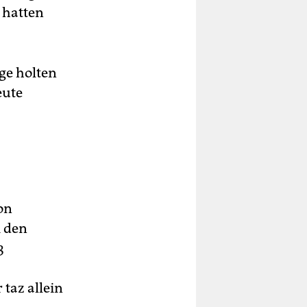
 hatten
ge holten
eute
on
i den
3
taz allein