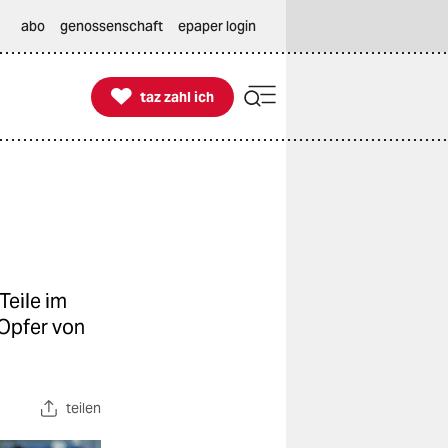
abo
genossenschaft
epaper login

taz zahl ich
taz zahl ich
Teile im
Opfer von
teilen