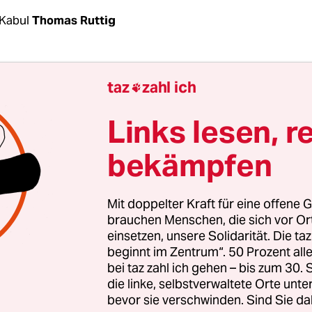
Kabul
Thomas Ruttig
trierten gegen Gewalt – und fielen dabei einem A
taz
zahl ich

 Sechs Afghanen, darunter drei Frauen, sind am
hmittag in Kabul durch einen Selbstmordansch
Links lesen, r
mmen. Etwa zwanzig wurden verletzt. Zu der Ta
bekämpfen
ghanische Ableger des „Islamischen Staates“.
äter hatte sich am äußersten Sicherheitsring um 
Mit doppelter Kraft für eine offene G
en in die Luft gesprengt, als der Protest sich ge
brauchen Menschen, die sich vor O
einsetzen, unsere Solidarität. Die ta
beginnt im Zentrum“. 50 Prozent a
bei taz zahl ich gehen – bis zum 30
die linke, selbstverwaltete Orte unte
bevor sie verschwinden. Sind Sie da