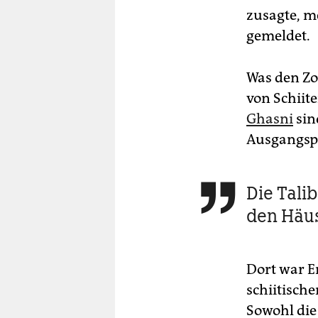
zusagte, m
gemeldet.
Was den Zo
von Schiit
Ghasni
sin
Ausgangspu
Die Tali

den Häus
Dort war E
schiitisch
Sowohl die