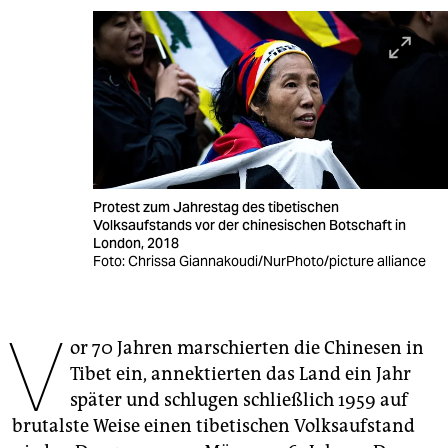
berlin
nord
wahrheit
verlag
verlag
Protest zum Jahrestag des tibetischen
veranstaltungen
Volksaufstands vor der chinesischen Botschaft in
London, 2018
shop
Foto: Chrissa Giannakoudi/NurPhoto/picture alliance
fragen & hilfe
V
unterstützen
or 70 Jahren marschierten die Chinesen in
Tibet ein, annektierten das Land ein Jahr
abo
später und schlugen schließlich 1959 auf
genossenschaft
brutalste Weise einen tibetischen Volksaufstand