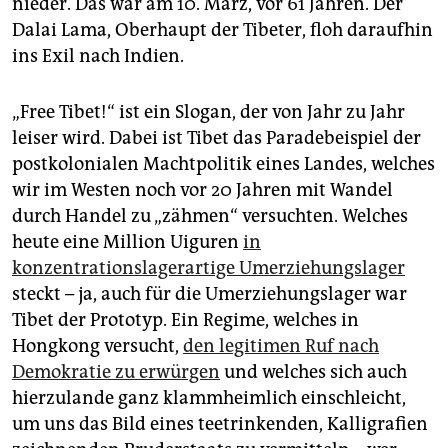
nieder. Das war am 10. März, vor 61 Jahren. Der
epaper login
Dalai Lama, Oberhaupt der Tibeter, floh daraufhin
ins Exil nach Indien.
„Free Tibet!“ ist ein Slogan, der von Jahr zu Jahr
leiser wird. Dabei ist Tibet das Paradebeispiel der
postkolonialen Machtpolitik eines Landes, welches
wir im Westen noch vor 20 Jahren mit Wandel
durch Handel zu „zähmen“ versuchten. Welches
heute eine Million Uiguren
in
konzentrationslagerartige Umerziehungslager
steckt – ja, auch für die Umerziehungslager war
Tibet der Prototyp. Ein Regime, welches in
Hongkong versucht,
den legitimen Ruf nach
Demokratie zu erwürgen
und welches sich auch
hierzulande ganz klammheimlich einschleicht,
um uns das Bild eines teetrinkenden, Kalligrafien