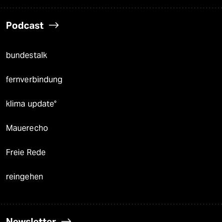
Podcast
bundestalk
fernverbindung
klima update°
Mauerecho
Freie Rede
reingehen
Newsletter