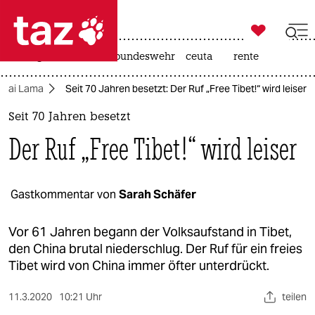

taz zahl ich
niedrigwasser
afd
bundeswehr
ceuta
rente

taz zahl ich
alai Lama
Seit 70 Jahren besetzt: Der Ruf „Free Tibet!“ wird leiser
taz zahl ich
Seit 70 Jahren besetzt
themen
Der Ruf „Free Tibet!“ wird leiser
politik
öko
Gastkommentar von
Sarah Schäfer
gesellschaft
Vor 61 Jahren begann der Volksaufstand in Tibet,
den China brutal niederschlug. Der Ruf für ein freies
kultur
Tibet wird von China immer öfter unterdrückt.
sport
11.3.2020
10:21 Uhr
teilen