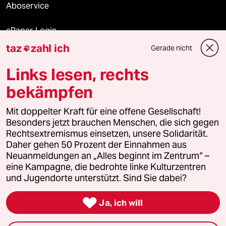
Aboservice
ePaper Login
taz
zahl ich
Gerade nicht

Downloads für Abonnierende
Links lesen, rechts
bekämpfen
© 2026 taz Verlags und Vertriebs GmbH
Mit doppelter Kraft für eine offene Gesellschaft!
Alle Rechte vorbehalten. Bei rechtlichen Fragen oder für Genehmigungen
wenden Sie sich bitte an
lizenzen@taz.de
Besonders jetzt brauchen Menschen, die sich gegen
Rechtsextremismus einsetzen, unsere Solidarität.
Daher gehen 50 Prozent der Einnahmen aus
Feedback
Redaktionsstatut
Kommune-Richtlinien
KI-
Neuanmeldungen an „Alles beginnt im Zentrum“ –
eine Kampagne, die bedrohte linke Kulturzentren
Leitlinie
Informant
Datenschutz
Impressum
AGB
und Jugendorte unterstützt. Sind Sie dabei?
Seitenwende
Einwilligungen widerrufen (Ads)

Ja, ich will