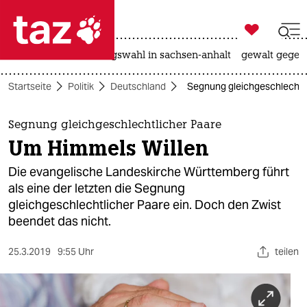

taz zahl ich
hitze
surfen
landtagswahl in sachsen-anhalt
gewalt gegen

taz zahl ich
Startseite
Politik
Deutschland
Segnung gleichgeschlechtl
taz zahl ich
themen
Segnung gleichgeschlechtlicher Paare
Um Himmels Willen
politik
Die evangelische Landeskirche Württemberg führt
öko
als eine der letzten die Segnung
gleichgeschlechtlicher Paare ein. Doch den Zwist
gesellschaft
beendet das nicht.
kultur
25.3.2019
9:55 Uhr
teilen
sport