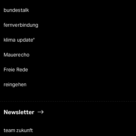
bundestalk
fernverbindung
klima update°
Mauerecho
Freie Rede
reingehen
Newsletter
team zukunft