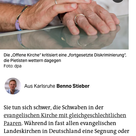
berlin
nord
wahrheit
verlag
verlag
Die „Offene Kirche“ kritisiert eine „fortgesetzte Diskriminierung“,
die Pietisten wettern dagegen
veranstaltungen
Foto: dpa
shop
Aus Karlsruhe
Benno Stieber
fragen & hilfe
unterstützen
Sie tun sich schwer, die Schwaben in der
abo
evangelischen Kirche mit gleichgeschlechtlichen
Paaren
. Während in fast allen evangelischen
genossenschaft
Landeskirchen in Deutschland eine Segnung oder