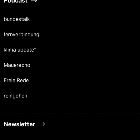
Podcast
bundestalk
fernverbindung
klima update°
Mauerecho
Freie Rede
reingehen
Newsletter