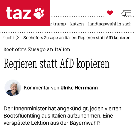

taz zahl ich
bergsteigen
usa unter trump
katzen
landtagswahl in sachs

taz zahl ich
Flucht
Seehofers Zusage an Italien: Regieren statt AfD kopieren
taz zahl ich
Seehofers Zusage an Italien
themen
Regieren statt AfD kopieren
politik
öko
Kommentar von
Ulrike Herrmann
gesellschaft
kultur
Der Innenminister hat angekündigt, jeden vierten
Bootsflüchtling aus Italien aufzunehmen. Eine
sport
verspätete Lektion aus der Bayernwahl?