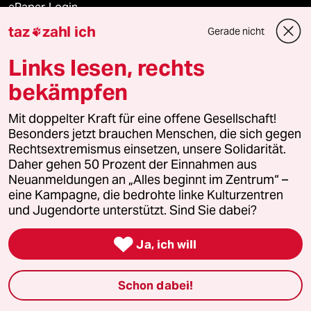
ePaper Login
taz
zahl ich
Gerade nicht

Downloads für Abonnierende
Links lesen, rechts
bekämpfen
© 2026 taz Verlags und Vertriebs GmbH
Alle Rechte vorbehalten. Bei rechtlichen Fragen oder für Genehmigungen
Mit doppelter Kraft für eine offene Gesellschaft!
wenden Sie sich bitte an
lizenzen@taz.de
Besonders jetzt brauchen Menschen, die sich gegen
Rechtsextremismus einsetzen, unsere Solidarität.
Daher gehen 50 Prozent der Einnahmen aus
Feedback
Redaktionsstatut
Kommune-Richtlinien
KI-
Neuanmeldungen an „Alles beginnt im Zentrum“ –
eine Kampagne, die bedrohte linke Kulturzentren
Leitlinie
Informant
Datenschutz
Impressum
AGB
und Jugendorte unterstützt. Sind Sie dabei?
Seitenwende
Einwilligungen widerrufen (Ads)

Ja, ich will
Schon dabei!