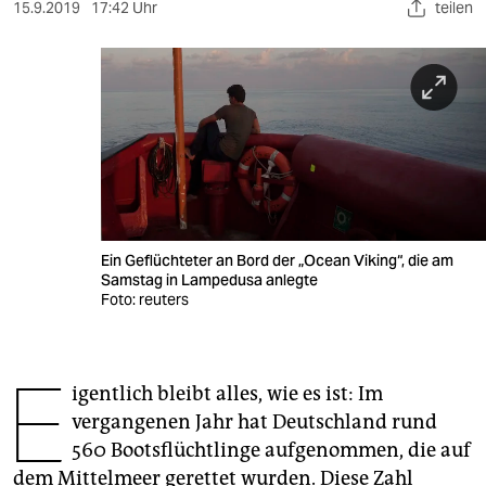
berlin
15.9.2019
17:42 Uhr
teilen
nord
wahrheit
verlag
verlag
veranstaltungen
Ein Geflüchteter an Bord der „Ocean Viking“, die am
shop
Samstag in Lampedusa anlegte
Foto: reuters
fragen & hilfe
unterstützen
E
igentlich bleibt alles, wie es ist: Im
abo
vergangenen Jahr hat Deutschland rund
genossenschaft
560 Bootsflüchtlinge aufgenommen, die auf
dem Mittelmeer gerettet wurden. Diese Zahl