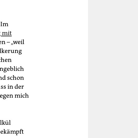
 Im
 mit
n – „weil
ölkerung
chen
angeblich
Und schon
ass in der
­gegen mich
lkül
bekämpft