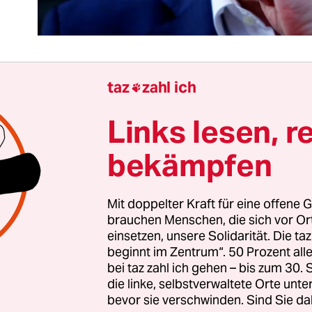
taz
zahl ich

orst Seehofer ist Horst Seehofer ein ganz schönes
Links lesen, r
 haben sich von ihm abgewandt, keiner versteht 
t haben sich auch noch die Medien gegen ihn ver
bekämpfen
erte, der Betrogene, der Gemobbte: Das ist die Rol
SU-Chef und Innenminister in diesem Sommer suh
Mit doppelter Kraft für eine offene G
brauchen Menschen, die sich vor O
 war es mal wieder so weit:
Im ARD-Sommerinte
einsetzen, unsere Solidarität. Die ta
ich Seehofer
, er und seine Partei seien in der Asyl
beginnt im Zentrum“. 50 Prozent a
tzt worden zu Mördern, zu Rassisten, zu Terroris
bei taz zahl ich gehen – bis zum 30
die linke, selbstverwaltete Orte unte
er den Begriff des „Asyltourismus“ rege sich nor
bevor sie verschwinden. Sind Sie da
 auf, aber „wenn’s die CSU sagt, kommt sofort die