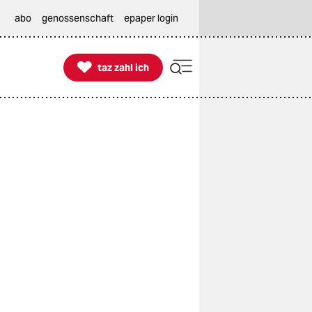
abo
genossenschaft
epaper login

taz zahl ich
taz zahl ich