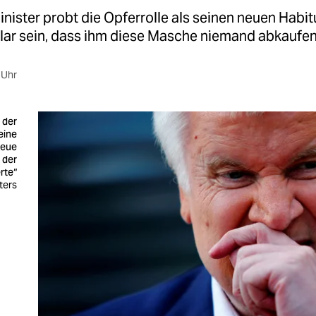
nister probt die Opferrolle als seinen neuen Habit
klar sein, dass ihm diese Masche niemand abkaufen
 Uhr
 der
 eine
neue
 der
rte“
ters