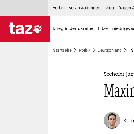
hautnavigation anspringen
hauptinhalt anspringen
footer anspringen
verlag
veranstaltungen
shop
fragen &
krieg in der ukraine
hitze
niedrigwa

taz zahl ich
taz zahl ich
Startseite
Politik
Deutschland
S
themen
politik
Seehofer ja
öko
Maxim
gesellschaft
kultur
Kom
sport