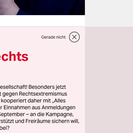
Gerade nicht
 Opfer.
echts
ihn und
schworen.
le, in der
lt.
esellschaft! Besonders jetzt
rt gegen Rechtsextremismus
rview
z kooperiert daher mit „Alles
debatte „in
ller Einnahmen aus Anmeldungen
ten, zu
. September – an die Kampagne,
rstützt und Freiräume sichern will,
malerweise
bei?