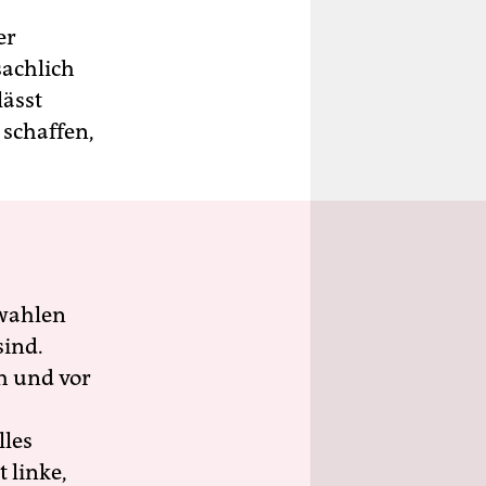
er
sachlich
lässt
 schaffen,
wahlen
sind.
h und vor
lles
 linke,