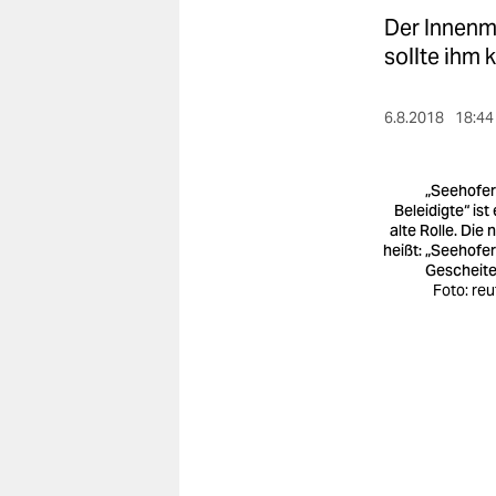
berlin
Der Innenmi
nord
sollte ihm 
wahrheit
6.8.2018
18:44
verlag
„Seehofer
verlag
Beleidigte“ ist
alte Rolle. Die 
veranstaltungen
heißt: „Seehofer
Gescheite
shop
Foto: reu
fragen & hilfe
unterstützen
abo
genossenschaft