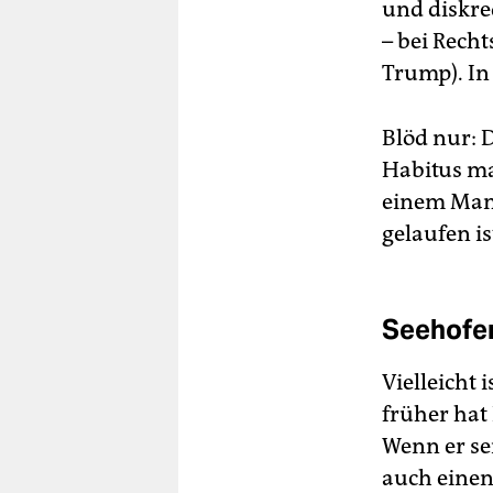
und diskred
– bei Rech
Trump). In 
Blöd nur: 
Habitus ma
einem Mann
gelaufen is
Seehofer
Vielleicht 
früher hat
Wenn er se
auch einen