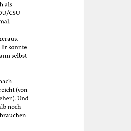
h als
 CDU/CSU
 mal.
heraus.
 Er konnte
dann selbst
 nach
reicht (von
ehen). Und
alb noch
gebrauchen