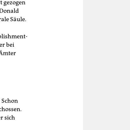
ut gezogen
(Donald
rale Säule.
blishment-
er bei
 Ämter
: Schon
chossen.
r sich