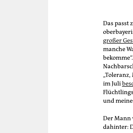
Das passt 
oberbayeri
großer Ges
manche Wah
bekomme“. 
Nachbarsch
„Toleranz,
im Juli
besc
Flüchtling
und meine 
Der Mann wi
dahinter: 