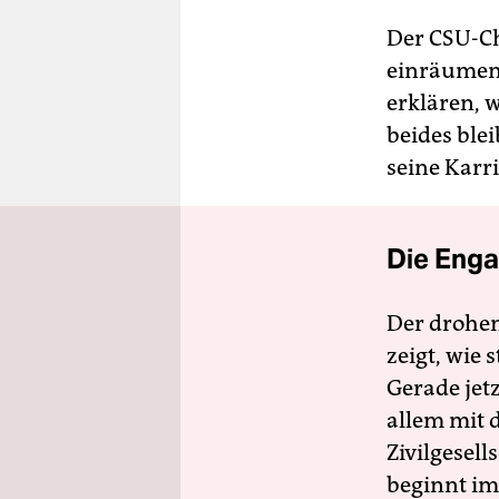
Der CSU-Ch
einräumen.
erklären, w
beides blei
seine Kar­
Die Enga
Der drohe
zeigt, wie
Gerade jet
allem mit d
Zivilgesell
beginnt im