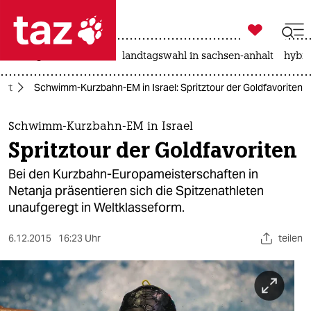

taz zahl ich
niedrigwasser
rente
landtagswahl in sachsen-anhalt
hybri

taz zahl ich
ort
Schwimm-Kurzbahn-EM in Israel: Spritztour der Goldfavoriten
taz zahl ich
themen
Schwimm-Kurzbahn-EM in Israel
Spritztour der Goldfavoriten
politik
Bei den Kurzbahn-Europameisterschaften in
öko
Netanja präsentieren sich die Spitzenathleten
unaufgeregt in Weltklasseform.
gesellschaft
6.12.2015
16:23 Uhr
teilen
kultur
sport