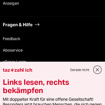
Anzeigen
Fragen & Hilfe
Feedback
Aboservice
ePaper Login
taz
zahl ich
Gerade nicht

Downloads für Abonnierende
Links lesen, rechts
bekämpfen
© 2026 taz Verlags und Vertriebs GmbH
Alle Rechte vorbehalten. Bei rechtlichen Fragen oder für Genehmigungen
Mit doppelter Kraft für eine offene Gesellschaft!
wenden Sie sich bitte an
lizenzen@taz.de
Besonders jetzt brauchen Menschen, die sich gegen