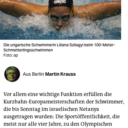
berlin
nord
wahrheit
verlag
Die ungarische Schwimmerin Liliana Szilagyi beim 100-Meter-
verlag
Schmetterlingsschwimmen
Foto: ap
veranstaltungen
shop
Aus Berlin
Martin Krauss
fragen & hilfe
Vor allem eine wichtige Funktion erfüllen die
unterstützen
Kurzbahn-Europameisterschaften der Schwimmer,
abo
die bis Sonntag im israelischen Netanya
ausgetragen wurden: Die Sportöffentlichkeit, die
genossenschaft
meist nur alle vier Jahre, zu den Olympischen