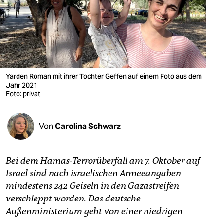
berlin
nord
wahrheit
verlag
Yarden Roman mit ihrer Tochter Geffen auf einem Foto aus dem
verlag
Jahr 2021
Foto: privat
veranstaltungen
shop
Von
Carolina Schwarz
fragen & hilfe
Bei dem Hamas-Terrorüberfall am 7. Oktober auf
unterstützen
Israel sind nach israelischen Armeeangaben
abo
mindestens 242 Geiseln in den Gazastreifen
verschleppt worden. Das deutsche
genossenschaft
Außenministerium geht von einer niedrigen