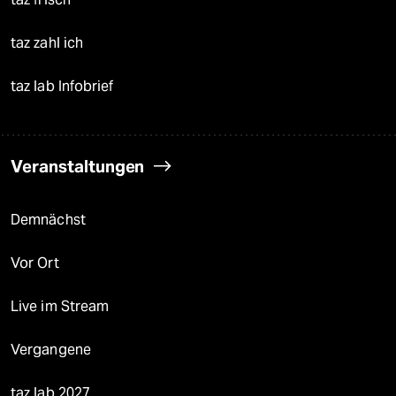
taz zahl ich
taz lab Infobrief
Veranstaltungen
Demnächst
Vor Ort
Live im Stream
Vergangene
taz lab 2027