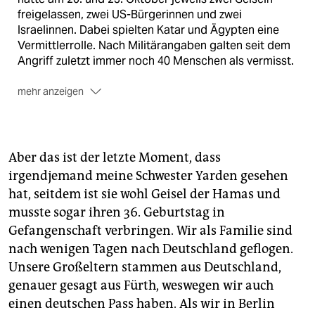
freigelassen, zwei US-Bürgerinnen und zwei
Israelinnen. Dabei spielten Katar und Ägypten eine
Vermittlerrolle. Nach Militärangaben galten seit dem
Angriff zuletzt immer noch 40 Menschen als vermisst.
mehr anzeigen
Deutsche Betroffene
Das deutsche Außenministerium geht von einer
Aber das ist der letzte Moment, dass
niedrigen zweistelligen Zahl an Entführten mit auch
deutscher Staatsangehörigkeit aus, israelische
irgendjemand meine Schwester Yarden gesehen
Behörden nannten zuletzt 12. Zu den Angehörigen der
hat, seitdem ist sie wohl Geisel der Hamas und
Verschleppten halte man „engen Kontakt“, beteuert
musste sogar ihren 36. Geburtstag in
das Außenministerium. Tatsächlich kam es hier auch
Gefangenschaft verbringen. Wir als Familie sind
zu direkten Zusammentreffen, als Scholz und
nach wenigen Tagen nach Deutschland geflogen.
Baerbock zuletzt Israel besuchten. Einen
Unsere Großeltern stammen aus Deutschland,
unmittelbaren Kontakt zu den Entführten selbst hat
das Amt nicht. Auch über die konkreten
genauer gesagt aus Fürth, weswegen wir auch
Verhandlungen gibt sich das Ministerium sehr
einen deutschen Pass haben. Als wir in Berlin
bedeckt. Schon direkt nach den Terroranschlägen