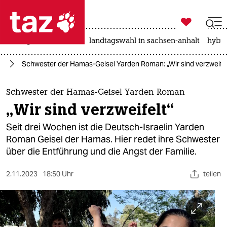

taz zahl ich
niedrigwasser
rente
landtagswahl in sachsen-anhalt
hybri

taz zahl ich
kt
Schwester der Hamas-Geisel Yarden Roman: „Wir sind verzweifel
taz zahl ich
themen
Schwester der Hamas-Geisel Yarden Roman
„Wir sind verzweifelt“
politik
Seit drei Wochen ist die Deutsch-Israelin Yarden
öko
Roman Geisel der Hamas. Hier redet ihre Schwester
über die Entführung und die Angst der Familie.
gesellschaft
2.11.2023
18:50 Uhr
teilen
kultur
sport