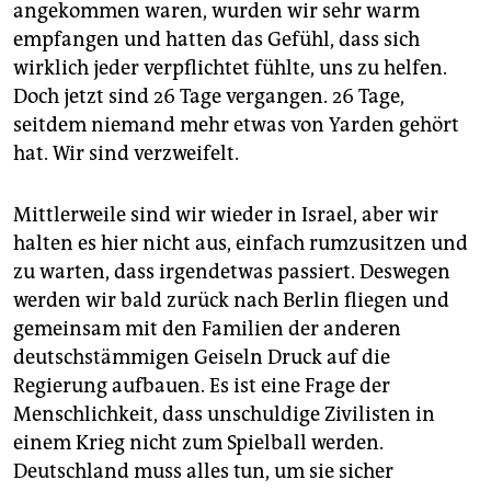
angekommen waren, wurden wir sehr warm
vom 7. Oktober wurde dort aber ein Sonderstab für
empfangen und hatten das Gefühl, dass sich
die entführten Deutschen eingerichtet. Außerdem
wirklich jeder verpflichtet fühlte, uns zu helfen.
wurde ein Krisenbeauftragter bestimmt, der zuletzt
mehrmals nach Israel flog. Der Stab tauscht sich mit
Doch jetzt sind 26 Tage vergangen. 26 Tage,
israelischen Behörden und gesprächsbereiten
seitdem niemand mehr etwas von Yarden gehört
Akteuren in der Nahostregion wie Ägypten aus, die
hat. Wir sind verzweifelt.
auf die Hamas einwirken sollen. Auch zu deutschen
Sicherheitsbehörden und anderen Ministerien hält er
Mittlerweile sind wir wieder in Israel, aber wir
Kontakt.
(ko
)
halten es hier nicht aus, einfach rumzusitzen und
zu warten, dass irgendetwas passiert. Deswegen
werden wir bald zurück nach Berlin fliegen und
gemeinsam mit den Familien der anderen
deutschstämmigen Geiseln Druck auf die
Regierung aufbauen. Es ist eine Frage der
Menschlichkeit, dass unschuldige Zivilisten in
einem Krieg nicht zum Spielball werden.
Deutschland muss alles tun, um sie sicher