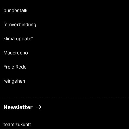
bundestalk
fernverbindung
klima update°
Mauerecho
Freie Rede
reingehen
Newsletter
team zukunft