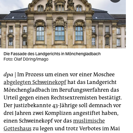
berlin
nord
wahrheit
verlag
verlag
Die Fassade des Landgerichts in Mönchengladbach
Foto: Olaf Döring/imago
veranstaltungen
dpa
| Im Prozess um einen vor einer Moschee
shop
abgelegten Schweinekopf
hat das Landgericht
fragen & hilfe
Mönchengladbach im Berufungsverfahren das
Urteil gegen einen Rechtsextremisten bestätigt.
unterstützen
Der justizbekannte 43-Jährige soll demnach vor
abo
drei Jahren zwei Komplizen angestiftet haben,
einen Schweinekopf vor das
muslimische
genossenschaft
Gotteshaus
zu legen und trotz Verbotes im Mai