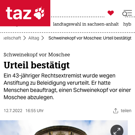

taz zahl ich
niedrigwasser
rente
landtagswahl in sachsen-anhalt
hybri

taz zahl ich
esellschaft
Alltag
Schweinekopf vor Moschee: Urteil bestätigt
taz zahl ich
themen
Schweinekopf vor Moschee
Urteil bestätigt
politik
Ein 43-jähriger Rechtsextremist wurde wegen
öko
Anstiftung zu Beleidigung verurteilt. Er hatte
Menschen beauftragt, einen Schweinekopf vor einer
gesellschaft
Moschee abzulegen.
kultur
12.7.2022
16:55 Uhr
teilen
sport