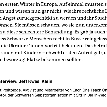
en ersten Winter in Europa. Auf einmal mussten s
en und wissen nun gar nicht, wie ihre rechtliche L
n Angst zurückgeschickt zu werden und ihr Stud
önnen. Sie müssen schauen, wo sie nun unterk
zu diese schlechtere Behandlung
. Es gab ja auch 
dass Schwarze Menschen nicht in Busse reingelas
die Ukrai­ne­r*in­nen Vortritt bekamen. Das betra
rauen mit Kindern – obwohl es den Aufruf gab, 
n bevorzugt Plätze bekommen sollten.
nterview: Jeff Kwasi Klein
st Politologe, Aktivist und Mitarbeiter von Each One Teach On
oto), der Schwarzen Selbstorganisation mit Sitz in Berlin-Wed