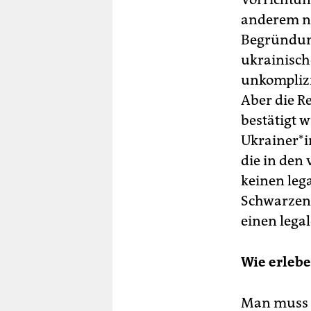
anderem na
Begründung
ukrainische
unkomplizi
Aber die Re
bestätigt w
Ukrainer*in
die in den
keinen lega
Schwarzen 
einen lega
Wie erlebe
Man muss s