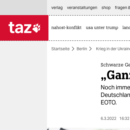
hautnavigation anspringen
hauptinhalt anspringen
footer anspringen
verlag
veranstaltungen
shop
fragen &
nahost-konflikt
usa unter trump
lan

taz zahl ich
taz zahl ich
Startseite
Berlin
Krieg in der Ukrain
themen
politik
Schwarze Ge
„Ganz
öko
Noch immer
gesellschaft
Deutschland
EOTO.
kultur
sport
6.3.2022
16:32