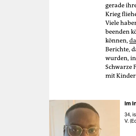
gerade ihr
Krieg flieh
Viele habe
beenden k
können,
da
Berichte, 
wurden, in 
Schwarze F
mit Kinder
Im I
34, i
V. (E