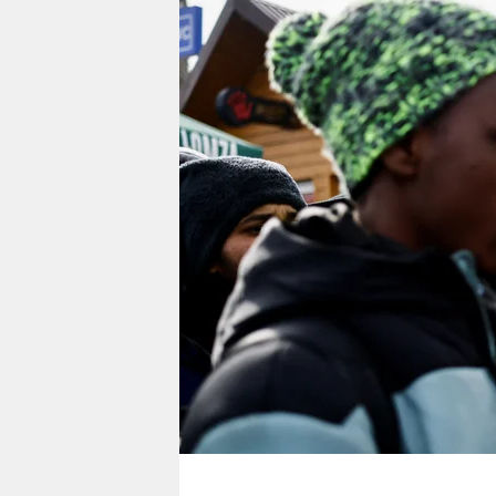
berlin
nord
wahrheit
verlag
verlag
veranstaltungen
shop
fragen & hilfe
unterstützen
abo
genossenschaft