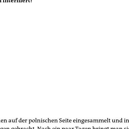
 interniert?
den auf der polnischen Seite eingesammelt und in
gen gebracht. Nach ein paar Tagen bringt man si