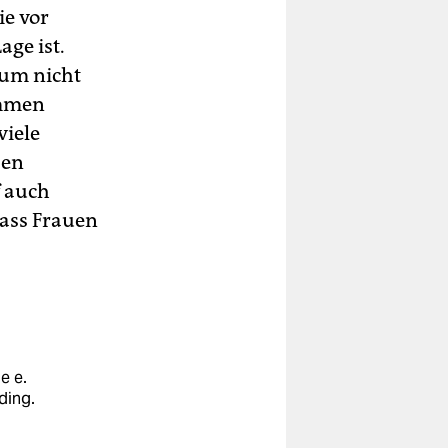
ie vor
age ist.
ium nicht
ommen
viele
sen
f auch
dass Frauen
e e.
ding.