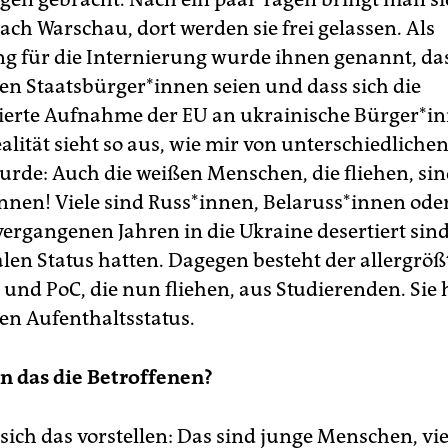
ch Warschau, dort werden sie frei gelassen. Als
 für die Internierung wurde ihnen genannt, das
n Staats­bür­ge­r*in­nen seien und dass sich die
erte Aufnahme der EU an ukrainische Bür­ge­r*in­
alität sieht so aus, wie mir von unterschiedlichen
urde: Auch die weißen Menschen, die fliehen, sind
nen! Viele sind Russ*innen, Be­la­rus­s*in­nen ode
 vergangenen Jahren in die Ukraine desertiert sin
len Status hatten. Dagegen besteht der allergrößt
und PoC, die nun fliehen, aus Studierenden. Sie
len Aufenthaltsstatus.
n das die Betroffenen?
ich das vorstellen: Das sind junge Menschen, vie