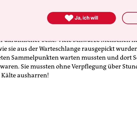
ssen wurden.

Ja, ich will
 polnische oder ukrainische Grenzbeamte?
f ukrainischer Seite. Viele Schwarze Menschen 
 wie sie aus der Warteschlange rausgepickt wurden
teten Sammelpunkten warten mussten und dort 
 waren. Sie mussten ohne Verpflegung über Stund
r Kälte ausharren!