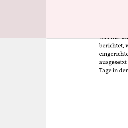
durchgela
Waren das
Das war au
berichtet,
eingerich
ausgesetzt
Tage in de