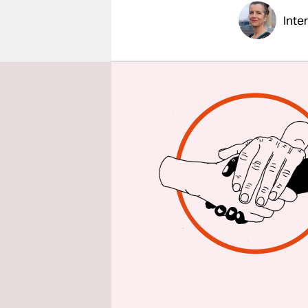
epaper login
Inte
taz: Herr 
Geflüchtet
Jeff Klein:
30 Schwarz
Deutschla
dramatisch
Polen, die
Krieges be
anderem a
mussten st
warten, wä