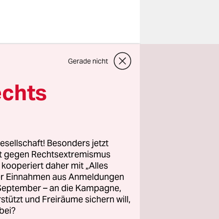
e Schwarzer
Gerade nicht
 gehört?
echts
 von über
us
r
n Ukraine-
esellschaft! Besonders jetzt
ch des
rt gegen Rechtsextremismus
z kooperiert daher mit „Alles
h war unter
ller Einnahmen aus Anmeldungen
tigt: Sie
. September – an die Kampagne,
zübergang
rstützt und Freiräume sichern will,
bei?