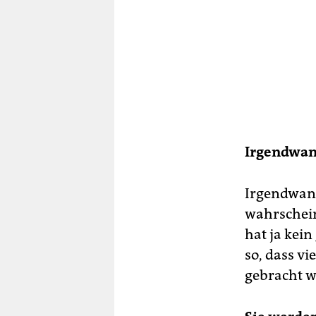
Irgendwann
Irgendwann
wahrschein
hat ja kein
so, dass v
gebracht w