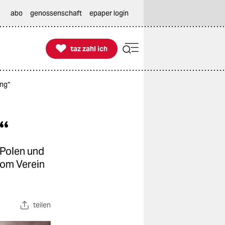
abo
genossenschaft
epaper login

taz zahl ich
taz zahl ich
ing“
“
 Polen und
 vom Verein
teilen