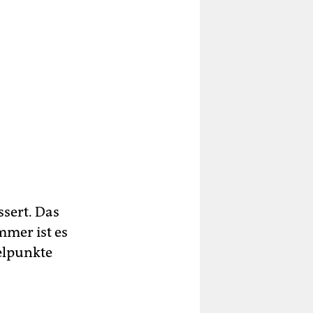
sert. Das
mmer ist es
elpunkte