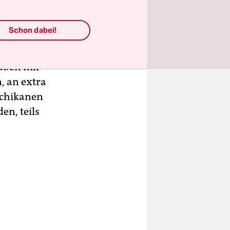
Schon dabei!
haben mir
, an extra
Schikanen
en, teils