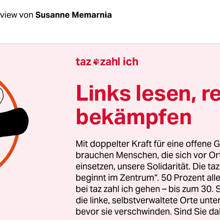
rview von
Susanne Memarnia
Klein, Sie waren gerade in Polen wegen der Lag
taz
zahl ich

er aus der Ukraine. Was haben Sie gesehen und
Links lesen, r
Ich war dort im Rahmen eines neuen Bündnisses
bekämpfen
en Organisationen und vielen Einzelpersonen a
nd. Wir haben uns zusammen getan aufgrund de
en Berichte und Bilder von den Grenzübergänge
Mit doppelter Kraft für eine offene G
 zeigten, wie Schwarze Menschen dort seit Ausbru
brauchen Menschen, die sich vor O
einsetzen, unsere Solidarität. Die ta
handelt wurden. Leider wurde mir das vor Ort, ic
beginnt im Zentrum“. 50 Prozent a
m Grenzübergang Medyka, von Augenzeugen bestä
bei taz zahl ich gehen – bis zum 30
unden-, teils tagelang in der Schlange am Gren
die linke, selbstverwaltete Orte unte
bevor sie verschwinden. Sind Sie da
hrend weiße Ukrai­ne­r*in­nen an ihnen vorbei