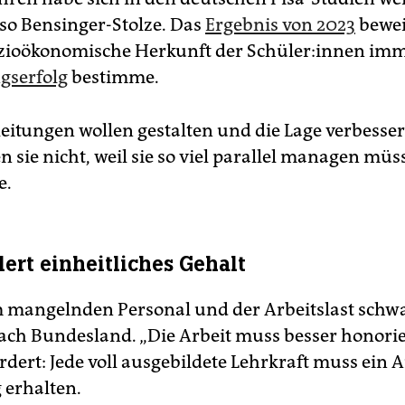
 so Bensinger-Stolze. Das
Ergebnis von 2023
bewei
ozioökonomische Herkunft der Schü­le­r:in­nen im
gserfolg
bestimme.
leitungen wollen gestalten und die Lage verbesse
n sie nicht, weil sie so viel parallel managen müss
e.
ert einheitliches Gehalt
mangelnden Personal und der Arbeitslast schw
nach Bundesland. „Die Arbeit muss besser honori
dert: Jede voll ausgebildete Lehrkraft muss ein A
g erhalten.