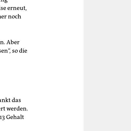
se erneut,
mer noch
rn. Aber
en“, so die
ankt das
ert werden.
13 Gehalt