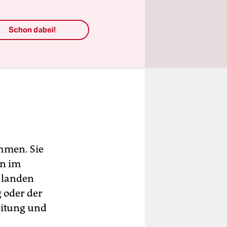
olze von
Schon dabei!
ed für den
e mit
 machen
hmen. Sie
en im
 landen
g
oder der
eitung und