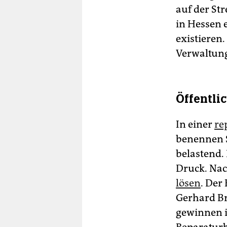
auf der Str
in Hessen 
existieren
Verwaltung“
Öffentli
In einer
re
benennen S
belastend.
Druck. Na
lösen
. Der
Gerhard Br
gewinnen i