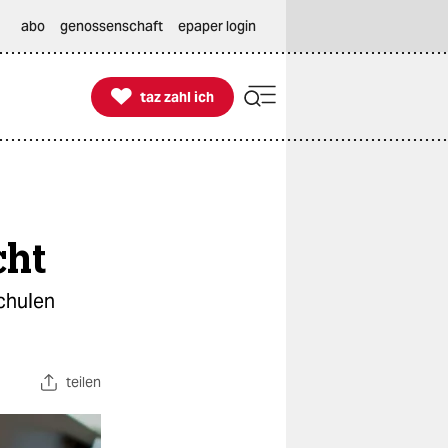
abo
genossenschaft
epaper login

taz zahl ich
taz zahl ich
cht
Schulen
teilen