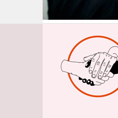
epaper login
Aus 
Der Gang z
indes öfter
Zeitung
(
N
nach neuen
handelt es
nur kommis
gefolgt vo
NOZ
.