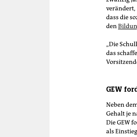
verändert,
dass die s
den
Bildun
„Die Schul
das schaffe
Vorsitzend
GEW ford
Neben dem 
Gehalt je 
Die GEW for
als Einstie