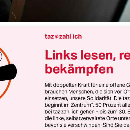
taz
zahl ich

Berlin
Stella Lueneberg
Links lesen, r
bekämpfen
ur Schulleitung war früher gefürchtet. Heute tri
 ein leeres Büro an. Eine Umfrage der
Neuen Osna
OZ
) zeigt, dass mehr als tausend Schulen händer
Mit doppelter Kraft für eine offene G
 Leitungen suchen. Nach Angabe der Kultusmini
brauchen Menschen, die sich vor O
einsetzen, unsere Solidarität. Die ta
 sich um mindestens 1.286 Stellen, die bundesweit
beginnt im Zentrum“. 50 Prozent a
sarisch besetzt sind. In NRW fehlen 328 Stellen, 
bei taz zahl ich gehen – bis zum 30
n Baden-Württemberg (221) und Niedersachsen (162
die linke, selbstverwaltete Orte unte
bevor sie verschwinden. Sind Sie da