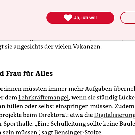
ich schnell etwas ändern“, sagt Anja Bensinger-St

Ja, ich will
gsgewerkschaft GEW der taz. Als Vorstandsmitgli
hule beobachtet sie die Entwicklungen schon lang
zeit überlegen sich Viele dreimal, ob sie den Job
gt sie angesichts der vielen Vakanzen.
 Frau für Alles
­to­r:in­nen müssten immer mehr Aufgaben überne
ter dem
Lehrkräftemangel
, wenn sie ständig Lück
n füllen oder selbst einspringen müssen. Zudem
projekte beim Direktorat: etwa die
Digitalisierun
 Sporthalle. „Eine Schulleitung sollte keine Baul
n sein müssen“, sagt Bensinger-Stolze.