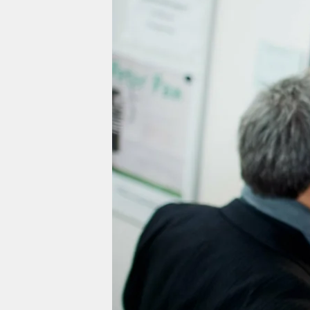
berlin
nord
wahrheit
verlag
verlag
veranstaltungen
shop
fragen & hilfe
unterstützen
abo
genossenschaft