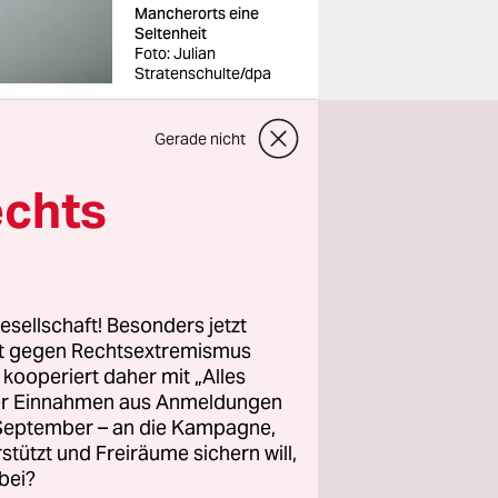
Mancherorts eine
Seltenheit
Foto: Julian
Stratenschulte/dpa
Gerade nicht
echts
fft man
brücker
ingend
esellschaft! Besonders jetzt
sterien
rt gegen Rechtsextremismus
z kooperiert daher mit „Alles
 nicht oder
ller Einnahmen aus Anmeldungen
dicht
. September – an die Kampagne,
), so die
rstützt und Freiräume sichern will,
bei?