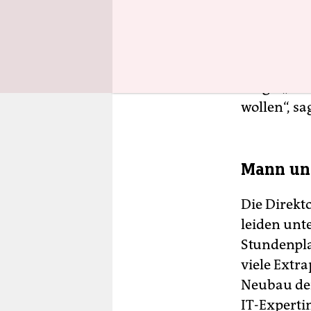
„Es muss s
der Bildun
Bereich Sc
Sorge. „Der
wollen“, sa
Mann und
Die Di­rek
leiden un
Stundenpla
viele Extra
Neubau der
IT-Experti