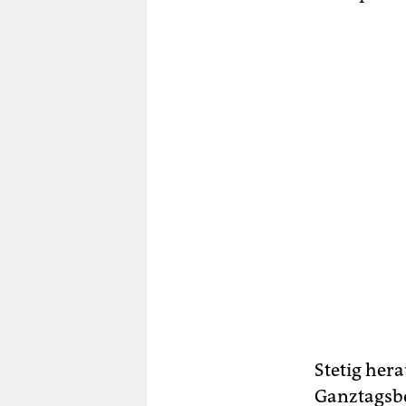
Stetig her
Ganztagsb