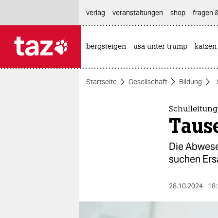
hautnavigation anspringen
hauptinhalt anspringen
footer anspringen
verlag
veranstaltungen
shop
fragen &
bergsteigen
usa unter trump
katzen

taz zahl ich
taz zahl ich
Startseite
Gesellschaft
Bildung
themen
politik
Schulleitun
Taus
öko
Die Abwesen
gesellschaft
suchen Ersa
kultur
28.10.2024
18:
sport