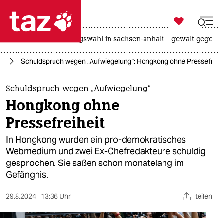

taz zahl ich
hitze
surfen
landtagswahl in sachsen-anhalt
gewalt gegen

taz zahl ich
it
Schuldspruch wegen „Aufwiegelung“: Hongkong ohne Pressefrei
taz zahl ich
themen
Schuldspruch wegen „Aufwiegelung“
Hongkong ohne
politik
Pressefreiheit
öko
In Hongkong wurden ein pro-demokratisches
Webmedium und zwei Ex-Chefredakteure schuldig
gesellschaft
gesprochen. Sie saßen schon monatelang im
Gefängnis.
kultur
sport
29.8.2024
13:36 Uhr
teilen