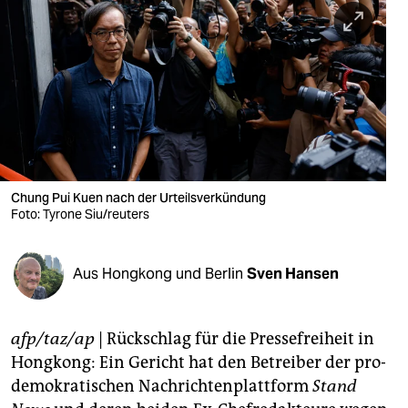
berlin
nord
wahrheit
verlag
verlag
veranstaltungen
Chung Pui Kuen nach der Urteilsverkündung
Foto: Tyrone Siu/reuters
shop
fragen & hilfe
Aus Hongkong und Berlin
Sven Hansen
unterstützen
afp/taz/ap
| Rückschlag für die Pressefreiheit in
abo
Hongkong: Ein Gericht hat den Betreiber der pro-
genossenschaft
demokratischen Nachrichtenplattform
Stand