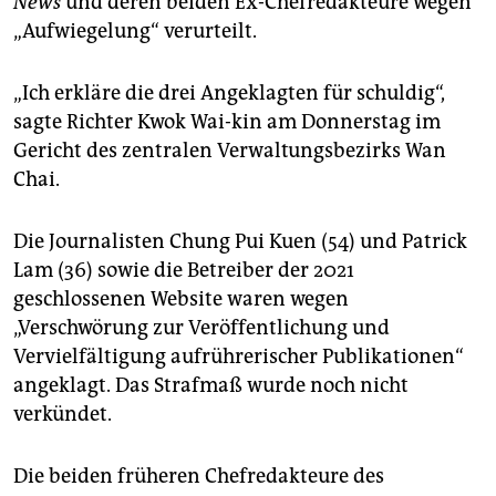
News
und deren beiden Ex-Chefredakteure wegen
epaper login
„Aufwiegelung“ verurteilt.
„Ich erkläre die drei Angeklagten für schuldig“,
sagte Richter Kwok Wai-kin am Donnerstag im
Gericht des zentralen Verwaltungsbezirks Wan
Chai.
Die Journalisten Chung Pui Kuen (54) und Patrick
Lam (36) sowie die Betreiber der 2021
geschlossenen Website waren wegen
„Verschwörung zur Veröffentlichung und
Vervielfältigung aufrührerischer Publikationen“
angeklagt. Das Strafmaß wurde noch nicht
verkündet.
Die beiden früheren Chefredakteure des