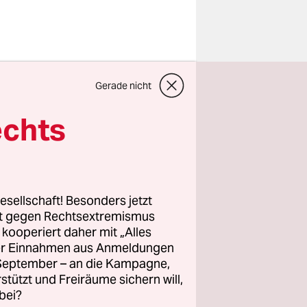
hulen gehen
Gerade nicht
dachtsfälle
echts
bleme. Der
rung mit
esellschaft! Besonders jetzt
tzten
rt gegen Rechtsextremismus
z kooperiert daher mit „Alles
os
ller Einnahmen aus Anmeldungen
DU) ihre
. September – an die Kampagne,
rstützt und Freiräume sichern will,
bei?
sondere