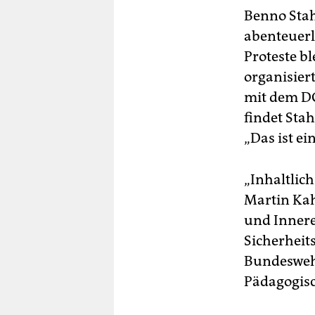
Benno Stah
abenteuerli
Proteste bl
organisier
mit dem DG
findet Stah
„Das ist e
„Inhaltlich
Martin Kah
und Innere
Sicherheit
Bundeswehr
Pädagogisc