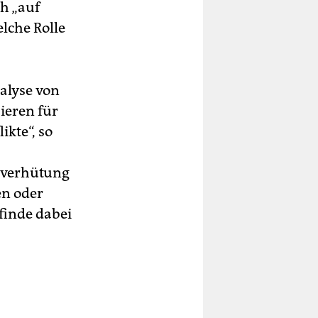
ch „auf
lche Rolle
nalyse von
ieren für
kte“, so
tverhütung
en oder
finde dabei