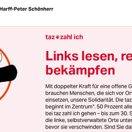
Harff-Peter Schönherr
wehr soll in Schleswig-Holstein einfacher an Sc
taz
zahl ich

s Image der Truppe ist angekratzt: Hunderte Ver
extremismus. Ausrüstung, die nicht funktioniert.
Links lesen, r
nde Aufnahmerituale. Massive Rekrutierungspro
bekämpfen
in Afghanistan, der Stillstand in Mali.
der Bundeswehr die neue Kooperationsvereinba
Mit doppelter Kraft für eine offene G
chleswig-Holstein gerade recht. Am 4. August se
brauchen Menschen, die sich vor O
einsetzen, unsere Solidarität. Die ta
el Schneider, Kommandeur des Landeskommand
beginnt im Zentrum“. 50 Prozent a
Holstein, und Bildungsministerin Karin Prien (C
bei taz zahl ich gehen – bis zum 30
 den Vertrag. Ihr Ziel: die „vertrauensvolle
die linke, selbstverwaltete Orte unte
bevor sie verschwinden. Sind Sie da
rbeit“ zwischen Bildungseinrichtungen, insbe