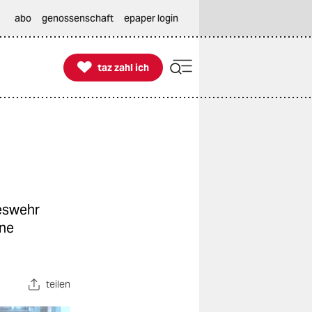
abo
genossenschaft
epaper login

taz zahl ich
taz zahl ich
deswehr
ine
teilen