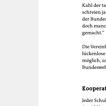
Kahl der ta
schreien j
der Bundesw
doch manche
gemacht.“
Die Vereinb
lückenlose
möglich, s
Bundesweh
Kooperat
Jeder Schul