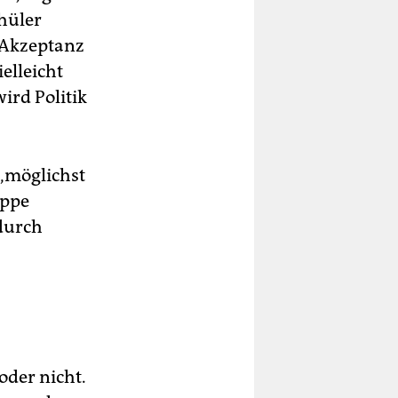
chüler
e Akzeptanz
elleicht
ird Politik
 „möglichst
uppe
durch
oder nicht.