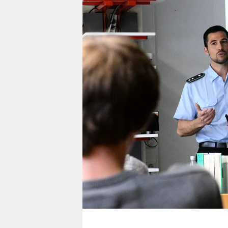
berlin
nord
wahrheit
verlag
verlag
veranstaltungen
shop
fragen & hilfe
unterstützen
abo
genossenschaft