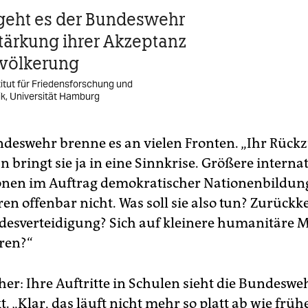
geht es der Bundeswehr
tärkung ihrer Akzeptanz
evölkerung
titut für Friedensforschung und
ik, Universität Hamburg
ndeswehr brenne es an vielen Fronten. „Ihr Rück
 bringt sie ja in eine Sinnkrise. Größere interna
onen im Auftrag demokratischer Nationen­bildun
en offenbar nicht. Was soll sie also tun? Zurück
desverteidigung? Sich auf kleinere humanitäre M
ren?“
cher: Ihre Auftritte in Schulen sieht die Bundeswe
. „Klar, das läuft nicht mehr so platt ab wie frühe