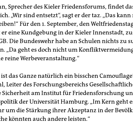
n, Sprecher des Kieler Friedensforums, findet da
ch. „Wir sind entsetzt“, sagt er der taz. „Das kann
eiben!“ Für den 1. September, den Weltfriedenstag
t er eine Kundgebung in der Kieler Innenstadt,
B. Die Bundeswehr habe an Schulen nichts zu s
n. „Da geht es doch nicht um Konfliktvermeidung“
ine reine Werbeveranstaltung.“
 ist das Ganze natürlich ein bisschen Camou­flage
l, Leiter des Forschungsbereichs Gesellschaftlich
 Sicherheit am Institut für Friedensforschung u
spolitik der Universität Hamburg. „Im Kern geht e
 um die Stärkung ihrer Akzeptanz in der Bevöl
he könnten auch andere leisten.“