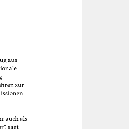
zug aus
tionale
g
kehren zur
issio­nen
hr auch als
r“, sagt