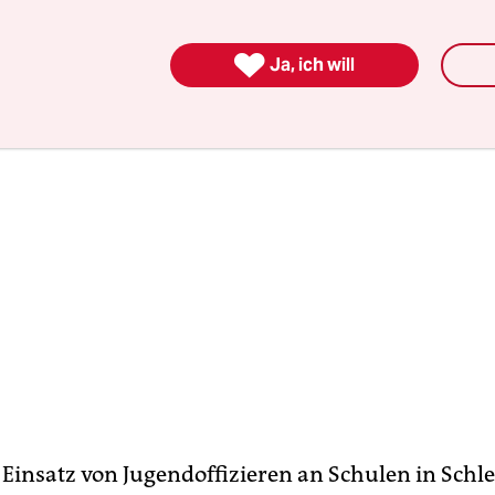
nd der Bundeswehr.

Ja, ich will
r Einsatz von Jugendoffizieren an Schulen in Schl