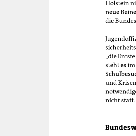
Holstein ni
neue Beine
die Bundes
Jugendoffi
sicherheit
„die Entst
steht es i
Schulbesu
und Krisen
notwendige
nicht statt.
Bundeswe