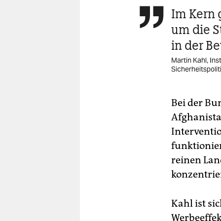
Im Kern 

um die S
in der B
Martin Kahl, Ins
Sicherheitspolit
Bei der Bu
Afghanistan
Interventi
funktionier
reinen Lan
konzentrie
Kahl ist si
Werbeeffekt