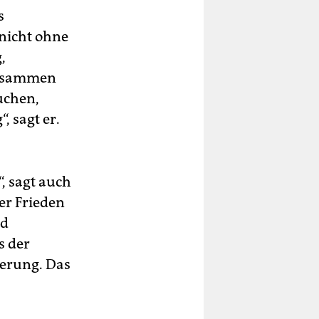
s
 nicht ohne
,
 zusammen
uchen,
, sagt er.
“, sagt auch
er Frieden
nd
s der
kerung. Das