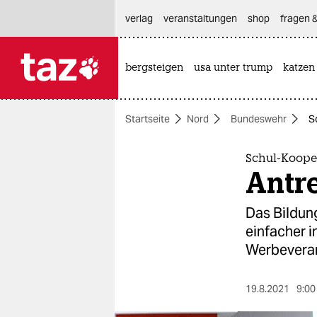
hautnavigation anspringen
hauptinhalt anspringen
footer anspringen
verlag
veranstaltungen
shop
fragen &
bergsteigen
usa unter trump
katzen

taz zahl ich
taz zahl ich
Startseite
Nord
Bundeswehr
S
themen
politik
Schul-Koope
Antr
öko
Das Bildun
gesellschaft
einfacher i
Werbeveran
kultur
sport
19.8.2021
9:00