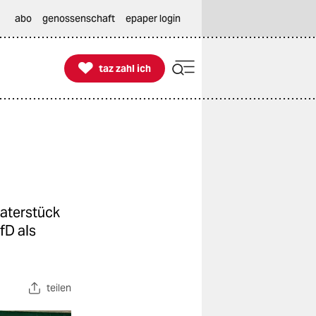
abo
genossenschaft
epaper login

taz zahl ich
taz zahl ich
aterstück
fD als
teilen