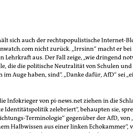
ält sich auch der rechtspopulistische Internet-Bl
enwatch.com nicht zurück. „Irrsinn“ macht er bei
n Lehrkraft aus. Der Fall zeige, „wie dringend no
e, die die politische Neutralität von Schulen und
n im Auge haben, sind“. „Danke dafür, AfD“ sei „e
e Infokrieger von pi-news.net ziehen in die Schl
e Identitätspolitik zelebriert“, behaupten sie, sp
nichtungs-Terminologie“ gegenüber der AfD, von 
em Halbwissen aus einer linken Echokammer“, v