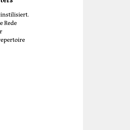
ters
nstilisiert.
ne Rede
r
epertoire