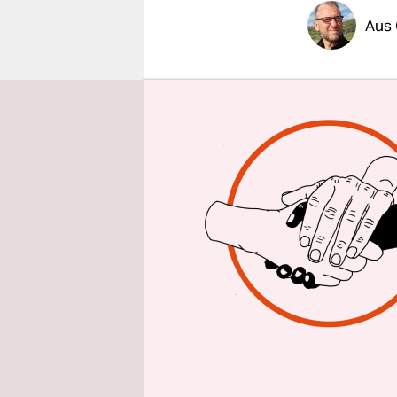
epaper login
Aus
Ein Theate
auch nicht 
braucht nu
„Danke daf
Aufführung
es ausgelös
So war es 
Schüler de
Stück über
nur) der A
führen sie