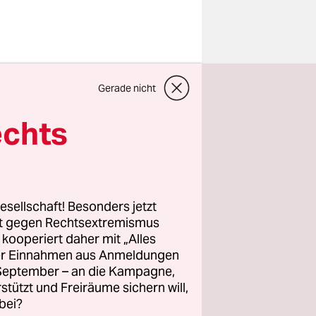
en. Es muss
Gerade nicht
ein. Es
 kurz ist
echts
elle, die
esellschaft! Besonders jetzt
hinkel:
rt gegen Rechtsextremismus
z kooperiert daher mit „Alles
uf, ein
ller Einnahmen aus Anmeldungen
tate (nicht
. September – an die Kampagne,
Station
rstützt und Freiräume sichern will,
onungslose
bei?