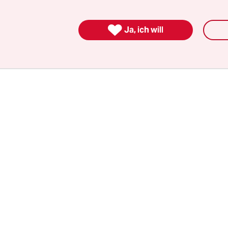
tief hineinführt ins harte, dunkle Herz rechtspopu
Wie gut ihre Treffer liegen, zeigt die Hölle, die 

Ja, ich will