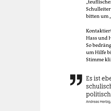
„teuflisch
Schulleite
bitten um 
Kontaktier
Hass und H
So bedräng
um Hilfe bi
Stimme kli
Es ist eb

schulisc
politisc
Andreas Herbig