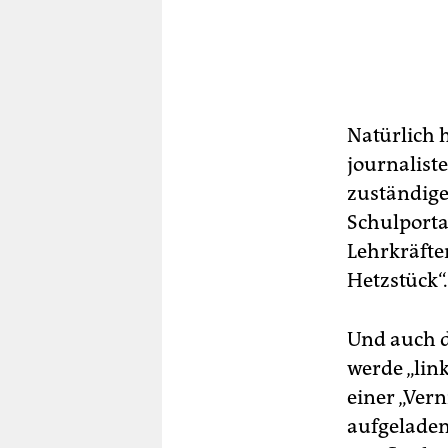
Natürlich h
journalist
zuständige
Schulportal
Lehrkräfte
Hetzstück“.
Und auch di
werde „link
einer „Ver
aufgeladen