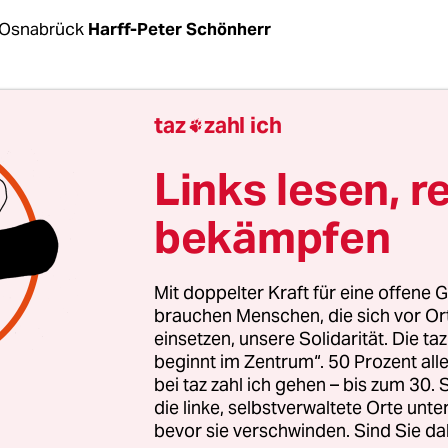
 Osnabrück
Harff-Peter Schönherr
rstück muss nicht lang sein, um Wirkung zu zeig
taz
zahl ich

viele Zuschauer haben, nicht von Profis gespielt s
r Herzblut und ein zündendes Thema. 45 Minuten
Links lesen, r
ür, AfD“, nur 70 Zuschauer kamen zu seinen drei
bekämpfen
en. Alle Darsteller waren Laien. Aber die Schockw
t hat, ist gewaltig.
Mit doppelter Kraft für eine offene G
Anfang Mai an der Osnabrücker Gesamtschule Sc
brauchen Menschen, die sich vor O
einsetzen, unsere Solidarität. Die ta
s 11. Jahrgangs führen ein „Dokumentendrama“ a
beginnt im Zentrum“. 50 Prozent a
 Nationalismus und Fremdenhass – Tweets und Zi
bei taz zahl ich gehen – bis zum 30
fD koppeln sie mit eigenen Gedanken. Station auf 
die linke, selbstverwaltete Orte unte
 die Zuschauer dabei durch ihre Schule. Eine sch
bevor sie verschwinden. Sind Sie da