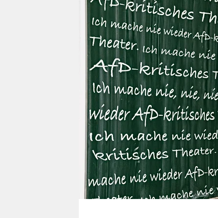
berlin
nord
wahrheit
verlag
verlag
veranstaltungen
shop
fragen & hilfe
unterstützen
abo
genossenschaft