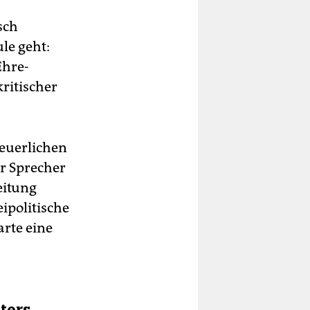
sch
le geht:
Ehre-
ritischer
heuerlichen
er Sprecher
eitung
ipolitische
rte eine