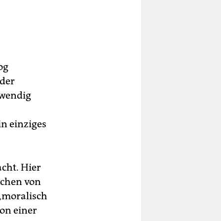
og
 der
twendig
in einziges
acht. Hier
rechen von
„moralisch
on einer