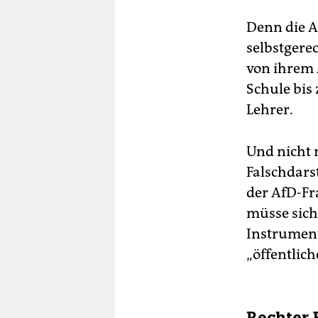
Denn die A
selbstgere
von ihrem 
Schule bis
Lehrer.
Und nicht 
Falschdars
der AfD-Fr
müsse sich
Instrument
„öffentlic