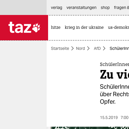
hautnavigation anspringen
hauptinhalt anspringen
footer anspringen
verlag
veranstaltungen
shop
fragen &
hitze
krieg in der ukraine
us-demokr

taz zahl ich
taz zahl ich
Startseite
Nord
AfD
SchülerInn
themen
politik
SchülerInne
Zu vi
öko
SchülerInn
gesellschaft
über Rechts
Opfer.
kultur
sport
15.5.2019
7:00