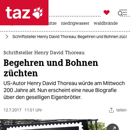

taz zahl ich
krieg in der ukraine
hitze
niedrigwasser
waldbrände

taz zahl ich
ch
Schriftsteller Henry David Thoreau: Begehren und Bohnen züch
taz zahl ich
themen
Schriftsteller Henry David Thoreau
Begehren und Bohnen
politik
züchten
öko
US-Autor Henry David Thoreau würde am Mittwoch
200 Jahre alt. Nun erscheint eine neue Biografie
gesellschaft
über den geselligen Eigenbrötler.
kultur
12.7.2017
11:51 Uhr
teilen
sport