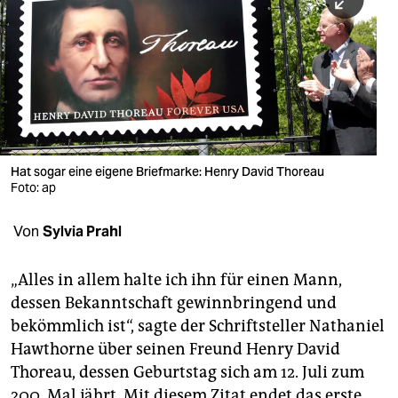
berlin
nord
wahrheit
verlag
verlag
Hat sogar eine eigene Briefmarke: Henry David Thoreau
Foto: ap
veranstaltungen
shop
Von
Sylvia Prahl
fragen & hilfe
„Alles in allem halte ich ihn für einen Mann,
unterstützen
dessen Bekanntschaft gewinnbringend und
bekömmlich ist“, sagte der Schriftsteller Nathaniel
abo
Hawthorne über seinen Freund Henry David
genossenschaft
Thoreau, dessen Geburtstag sich am 12. Juli zum
200. Mal jährt. Mit diesem Zitat endet das erste