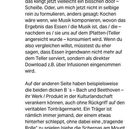
das klingt jetzt vielleicht ein bisschen doof –
Scheiße. Oder, um mich jetzt nicht in selbige
rein zu formulieren, anders gesagt: Kochen
wäre wenn, wie Musik komponieren, wovon das
Ergebnis das Essen / die Musik ist, das / die –
nachdem es / sie uns auf dem (Platten-)Teller
angereicht wurde – konsumiert wird. Wenn du
also vergleichen willst, müsstest du eher
sagen, dass Essen irgendwann nicht mehr auf
dem Teller serviert, sondern als direkter
Download z.B. über Infusionen eingenommen
wird.
Auf der anderen Seite haben beispielsweise
die beiden dicken B´s – Bach und Beethoven –
ihr Werk / Produkt in der Kulturlandschaft
verankern können, auch ohne Rückgriff auf den
veritablen Tonträgermarkt. Ein Träger ist
nämlich immer jemand, der einem etwas
hinterher schleppt, ohne dabei eine „tragende
Rolle“ zu spielen (siehe die Scherpas am Mount