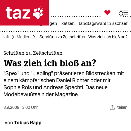

taz zahl ich
ceuta
hitze
bergsteigen
katzen
landtagswahl in sachsen-

taz zahl ich
chaft
Medien
Schriften zu Zeitschriften: Was zieh ich bloß an?
taz zahl ich
themen
Schriften zu Zeitschriften
Was zieh ich bloß an?
politik
"Spex" und "Liebling" präsentieren Bildstrecken mit
öko
einem kämpferischen Daniel Richter oder mit
Sophie Rois und Andreas Spechtl. Das neue
gesellschaft
Modebewußtsein der Magazine.
kultur
3.9.2008
2:00 Uhr
teilen
sport
Von
Tobias Rapp