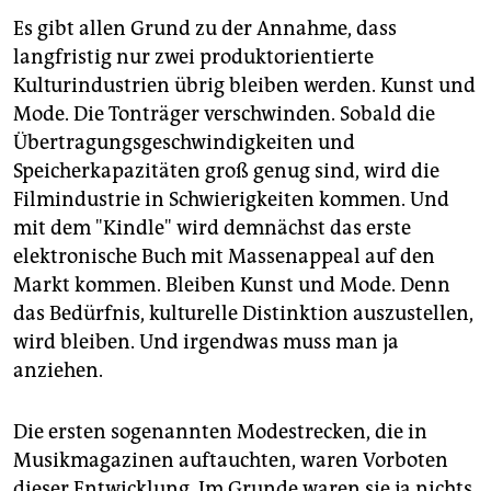
berlin
Es gibt allen Grund zu der Annahme, dass
nord
langfristig nur zwei produktorientierte
Kulturindustrien übrig bleiben werden. Kunst und
wahrheit
Mode. Die Tonträger verschwinden. Sobald die
Übertragungsgeschwindigkeiten und
verlag
Speicherkapazitäten groß genug sind, wird die
verlag
Filmindustrie in Schwierigkeiten kommen. Und
mit dem "Kindle" wird demnächst das erste
veranstaltungen
elektronische Buch mit Massenappeal auf den
shop
Markt kommen. Bleiben Kunst und Mode. Denn
das Bedürfnis, kulturelle Distinktion auszustellen,
fragen & hilfe
wird bleiben. Und irgendwas muss man ja
unterstützen
anziehen.
abo
Die ersten sogenannten Modestrecken, die in
genossenschaft
Musikmagazinen auftauchten, waren Vorboten
dieser Entwicklung. Im Grunde waren sie ja nichts