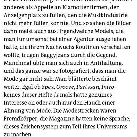
epaper login
anderes als Appelle an Klamottenfirmen, den
Anzeigenplatz zu füllen, den die Musikindustrie
nicht mehr füllen konnte. Und so sahen die Bilder
dann meist auch aus: Irgendwelche Models, die
man für umsonst bei einer Agentur ausgeliehen
hatte, die ihrem Nachwuchs Routinen verschaffen
wollte, trugen Baggyjeans durch die Gegend.
Manchmal übte man sich auch in Antihaltung,
und das ganze war so fotografiert, dass man die
Mode gar nicht sah. Man blätterte beschämt
weiter. Egal ob
Spex
,
Groove
,
Partysan
,
Intro
-
keines dieser Hefte damals hatte genuines
Interesse an oder auch nur den Hauch einer
Ahnung von Mode. Die Modestrecken waren
Fremdkörper, die Magazine hatten keine Sprache,
dieses Zeichensystem zum Teil ihres Universums
zu machen.