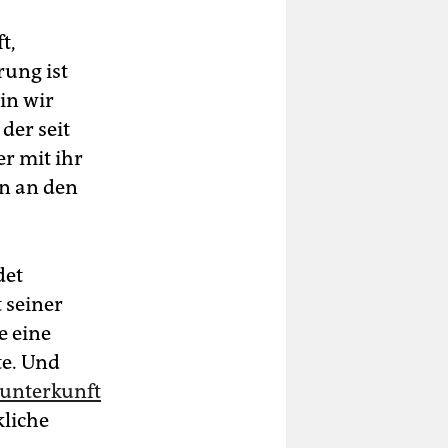
t,
rung ist
in wir
 der seit
r mit ihr
rn an den
det
 seiner
e eine
te. Und
unterkunft
kliche