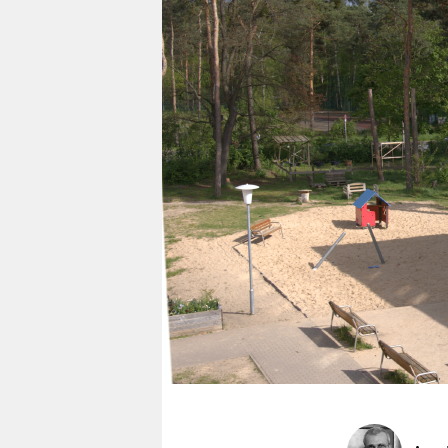
berlin
nord
wahrheit
verlag
verlag
veranstaltungen
shop
fragen & hilfe
unterstützen
abo
genossenschaft