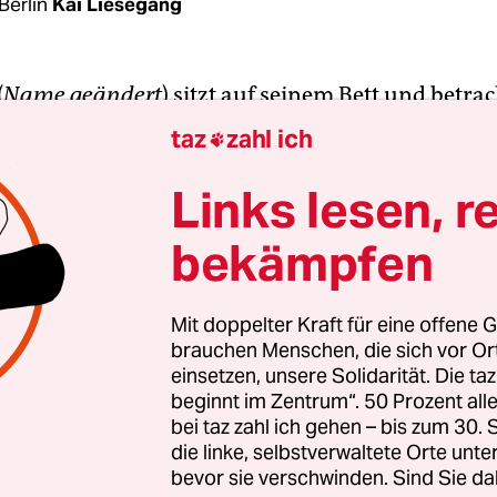
Berlin
Kai Liesegang
(
Name geändert
) sitzt auf seinem Bett und betrac
 Telefon. Draußen vor seinem Zimmer, auf dem F
taz
zahl ich

ck der Geflüchtetenunterkunft in Köpenick, spielt
utstark mit anderen Kindern – schaut aber imme
Links lesen, r
rch den Türspalt nach ihrem Vater. Der Iraker ist
bekämpfen
Unterkunft hier zumacht, weiß ich nicht, wie es w
 an der Alfred-Randt-Straße im Salvador-Allende-
Mit doppelter Kraft für eine offene G
brauchen Menschen, die sich vor O
tt aus Wohncontainern besteht,
war die erste ihre
einsetzen, unsere Solidarität. Die ta
nd von Beginn an nur als temporäre Lösung gedac
beginnt im Zentrum“. 50 Prozent a
im Dezember 2014, wurden die Genehmigungen m
bei taz zahl ich gehen – bis zum 30
. Am 30. Juni soll nun endgültig Schluss sein. Da
die linke, selbstverwaltete Orte unte
bevor sie verschwinden. Sind Sie da
lingsangelegenheiten (LAF) übergibt das Areal wi