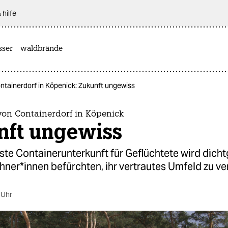
 hilfe
sser
waldbrände
ntainerdorf in Köpenick: Zukunft ungewiss
von Containerdorf in Köpenick
nft ungewiss
este Containerunterkunft für Geflüchtete wird dich
h­ne­r*in­nen befürchten, ihr vertrautes Umfeld zu ver
 Uhr