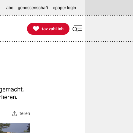
abo
genossenschaft
epaper login

taz zahl ich
taz zahl ich
tgemacht.
lieren.
teilen