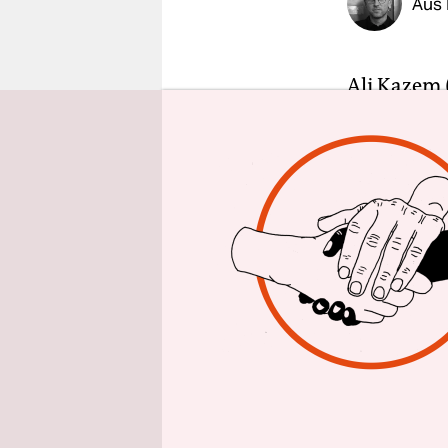
Aus 
epaper login
Ali Kazem 
auf seinem
dritten Sto
Tochter la
prüfend du
„Wenn die 
Die Anlage
die komple
Berlin – u
Eröffnet 
verlängert
für Flücht