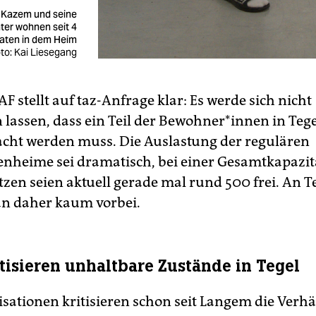
i Kazem und seine
ter wohnen seit 4
aten in dem Heim
to: Kai Liesegang
F stellt auf taz-Anfrage klar: Es werde sich nicht
lassen, dass ein Teil der Be­woh­ne­r*in­nen in Teg
cht werden muss. Die Auslastung der regulären
enheime sei dramatisch, bei einer Gesamtkapazit
tzen seien aktuell gerade mal rund 500 frei. An T
 daher kaum vorbei.
tisieren unhaltbare Zustände in Tegel
sationen kritisieren schon seit Langem die Verhä