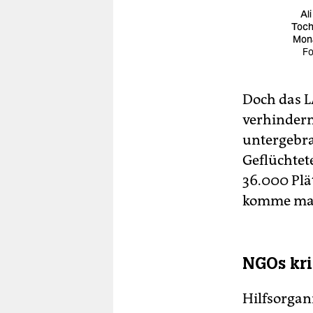
Al
Toch
Mon
Fo
Doch das LA
verhindern 
untergebra
Geflüchtet
36.000 Plä
komme man
NGOs kri
Hilfsorgani