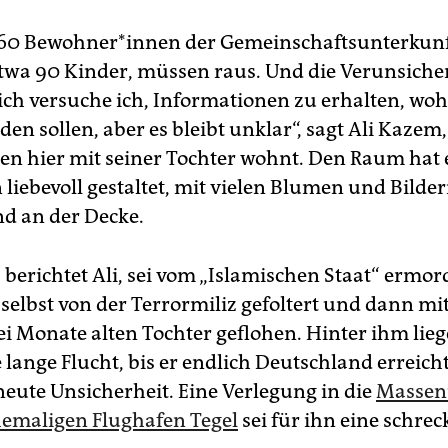
60 Be­woh­ne­r*in­nen der Gemeinschaftsunterkunf
twa 90 Kinder, müssen raus. Und die Verunsiche
lich versuche ich, Informationen zu erhalten, woh
den sollen, aber es bleibt unklar“, sagt Ali Kazem,
en hier mit seiner Tochter wohnt. Den Raum hat e
iebevoll gestaltet, mit vielen Blumen und Bilde
d an der Decke.
 berichtet Ali, sei vom „Islamischen Staat“ ermor
selbst von der Terrormiliz gefoltert und dann mit
i Monate alten Tochter geflohen. Hinter ihm lieg
 lange Flucht, bis er endlich Deutschland erreich
neute Unsicherheit. Eine Verlegung in die
Massen
emaligen Flughafen Tegel
sei für ihn eine schrec