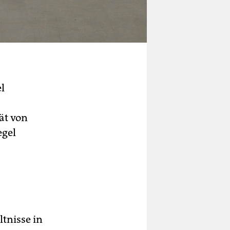
el
ät von
egel
ltnisse in