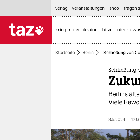
hautnavigation anspringen
hauptinhalt anspringen
footer anspringen
verlag
veranstaltungen
shop
fragen &
krieg in der ukraine
hitze
niedrigwa

taz zahl ich
taz zahl ich
Startseite
Berlin
Schließung von Co
themen
politik
Schließung 
Zuku
öko
Berlins ält
gesellschaft
Viele Be­wo
kultur
8.5.2024
11:03
sport