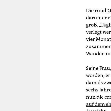
Die rund 3
darunter e
groß. „Täg
verlegt wer
vier Monat
zusammen l
Wänden un
Seine Frau,
worden, er 
damals zwe
sechs Jahre
nun die er
auf dem eh