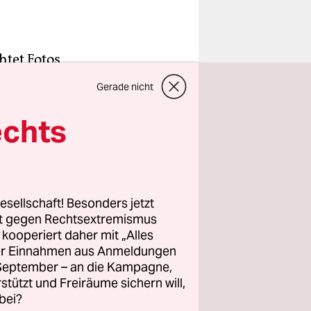
htet Fotos
lur im
Gerade nicht
 seine
r wieder
echts
 besorgt:
eitergeht.“
Viertel,
esellschaft! Besonders jetzt
rt gegen Rechtsextremismus
r Art in
z kooperiert daher mit „Alles
ht
.
ller Einnahmen aus Anmeldungen
ehrfach
. September – an die Kampagne,
s Landesamt
rstützt und Freiräume sichern will,
bei?
eder an den