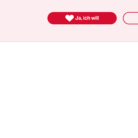
ptow-Köpenick, das bunte Containerdorf wird zu
telle soll ein Erweiterungsbau für ein Schul- und

Ja, ich will
de entstehen.