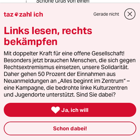
Schöne Grüß von einen
bodenständigen.Landwirtschaftmeist
taz
zahl ich
Gerade nicht
er

Links lesen, rechts
bekämpfen
Jan Berger
JB
30.08.2018
,
07:32 Uhr
Mit doppelter Kraft für eine offene Gesellschaft!
@Harald Müller:
Besonders jetzt brauchen Menschen, die sich gegen
Also wenn Sie den Artikel richtig
Rechtsextremismus einsetzen, unsere Solidarität.
gelesen hätten, wäre Ihnen
Daher gehen 50 Prozent der Einnahmen aus
aufgefallen, dass Her Maurins hier auf
Neuanmeldungen an „Alles beginnt im Zentrum“ –
Meinungen von Personen
eine Kampagne, die bedrohte linke Kulturzentren
zurückgreift, die sich mit dem Thema
und Jugendorte unterstützt. Sind Sie dabei?
auskennen.
Zumal ich kaum glaube, dass jedes

Ja, ich will
Moor voller kleiner Seen ist.
Seltsamerweise widerlegen Sie den
Vorschlag nicht sachlich, sondern
Schon dabei!
versuchen ihn lautstark in die Ecke zu
drängen. Wenn die Bauern meinen