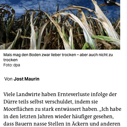
berlin
nord
wahrheit
verlag
verlag
Mais mag den Boden zwar lieber trocken – aber auch nicht zu
trocken
veranstaltungen
Foto: dpa
shop
Von
Jost Maurin
fragen & hilfe
unterstützen
Viele Landwirte haben Ernteverluste infolge der
Dürre teils selbst verschuldet, indem sie
abo
Moorflächen zu stark entwässert haben. „Ich habe
in den letzten Jahren wieder häufiger gesehen,
genossenschaft
dass Bauern nasse Stellen in Äckern und anderen