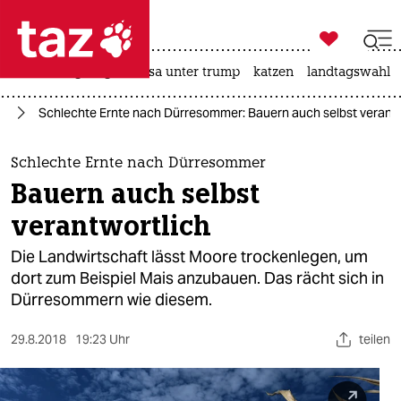

taz zahl ich
hitze
bergsteigen
usa unter trump
katzen
landtagswahl i

taz zahl ich
el
Schlechte Ernte nach Dürresommer: Bauern auch selbst verantw
taz zahl ich
themen
Schlechte Ernte nach Dürresommer
Bauern auch selbst
politik
verantwortlich
öko
Die Landwirtschaft lässt Moore trockenlegen, um
dort zum Beispiel Mais anzubauen. Das rächt sich in
gesellschaft
Dürresommern wie diesem.
kultur
29.8.2018
19:23 Uhr
teilen
sport