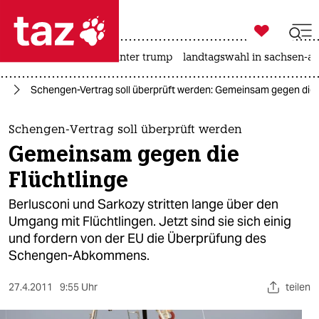

taz zahl ich
nahost-konflikt
usa unter trump
landtagswahl in sachsen-an

taz zahl ich
pa
Schengen-Vertrag soll überprüft werden: Gemeinsam gegen die 
taz zahl ich
themen
Schengen-Vertrag soll überprüft werden
Gemeinsam gegen die
politik
Flüchtlinge
öko
Berlusconi und Sarkozy stritten lange über den
Umgang mit Flüchtlingen. Jetzt sind sie sich einig
gesellschaft
und fordern von der EU die Überprüfung des
Schengen-Abkommens.
kultur
sport
27.4.2011
9:55 Uhr
teilen