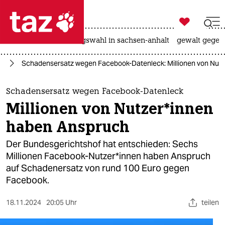

taz zahl ich
hitze
surfen
landtagswahl in sachsen-anhalt
gewalt gegen

taz zahl ich
ta
Schadensersatz wegen Facebook-Datenleck: Millionen von Nut­z
taz zahl ich
themen
Schadensersatz wegen Facebook-Datenleck
Millionen von Nut­ze­r*in­nen
politik
haben Anspruch
öko
Der Bundesgerichtshof hat entschieden: Sechs
Millionen Face­book­-Nut­ze­r*in­nen haben Anspruch
gesellschaft
auf Schadenersatz von rund 100 Euro gegen
Facebook.
kultur
sport
18.11.2024
20:05 Uhr
teilen