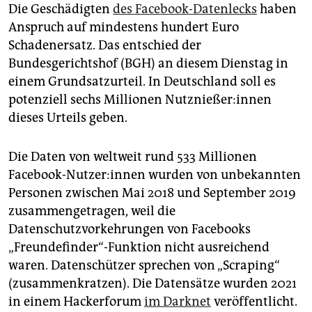
epaper login
Die Geschädigten
des Facebook-Datenlecks
haben
Anspruch auf mindestens hundert Euro
Schadenersatz. Das entschied der
Bundesgerichtshof (BGH) an diesem Dienstag in
einem Grundsatzurteil. In Deutschland soll es
potenziell sechs Millionen Nutz­nie­ße­r:in­nen
dieses Urteils geben.
Die Daten von weltweit rund 533 Millionen
Facebook-Nutzer:innen wurden von unbekannten
Personen zwischen Mai 2018 und September 2019
zusammengetragen, weil die
Datenschutzvorkehrungen von Facebooks
„Freundefinder“-Funktion nicht ausreichend
waren. Datenschützer sprechen von „Scraping“
(zusammenkratzen). Die Datensätze wurden 2021
in einem Hackerforum
im Darknet
veröffentlicht.