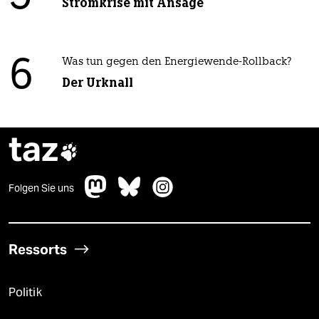
Stromkrise mit Ansage
6
Was tun gegen den Energiewende-Rollback?
Der Urknall
taz

Folgen Sie uns
Ressorts
Politik