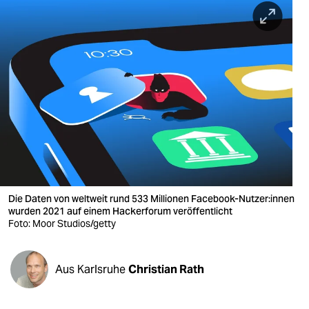
berlin
nord
wahrheit
verlag
verlag
veranstaltungen
shop
Die Daten von weltweit rund 533 Millionen Facebook-Nutzer:innen
fragen & hilfe
wurden 2021 auf einem Hackerforum veröffentlicht
Foto: Moor Studios/getty
unterstützen
abo
Aus Karlsruhe
Christian Rath
genossenschaft