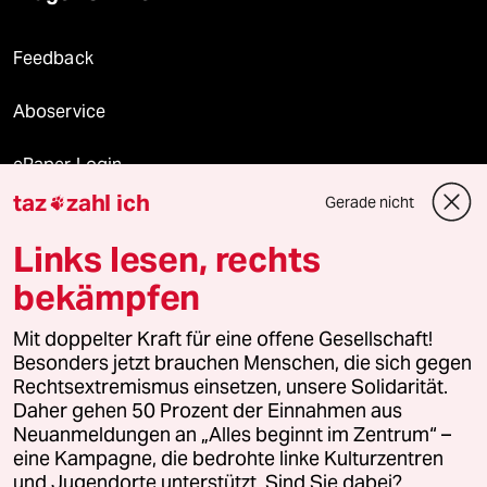
Feedback
Aboservice
ePaper Login
taz
zahl ich
Gerade nicht

Downloads für Abonnierende
Links lesen, rechts
bekämpfen
© 2026 taz Verlags und Vertriebs GmbH
Alle Rechte vorbehalten. Bei rechtlichen Fragen oder für Genehmigungen
Mit doppelter Kraft für eine offene Gesellschaft!
wenden Sie sich bitte an
lizenzen@taz.de
Besonders jetzt brauchen Menschen, die sich gegen
Rechtsextremismus einsetzen, unsere Solidarität.
Daher gehen 50 Prozent der Einnahmen aus
Feedback
Redaktionsstatut
Kommune-Richtlinien
KI-
Neuanmeldungen an „Alles beginnt im Zentrum“ –
eine Kampagne, die bedrohte linke Kulturzentren
Leitlinie
Informant
Datenschutz
Impressum
AGB
und Jugendorte unterstützt. Sind Sie dabei?